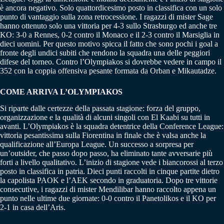
è ancora negativo. Solo quattordicesimo posto in classifica con un solo
punto di vantaggio sulla zona retrocessione. I ragazzi di mister Sage
hanno ottenuto solo una vittoria per 4-3 sullo Strasburgo ed anche tre
KO: 3-0 a Rennes, 0-2 contro il Monaco e il 2-3 contro il Marsiglia in
dieci uomini. Per questo motivo spicca il fatto che sono pochi i goal a
fronte degli undici subiti che rendono la squadra una delle peggiori
difese del torneo. Contro l’Olympiakos si dovrebbe vedere in campo il
352 con la coppia offensiva pesante formata da Orban e Mikautadze.
COME ARRIVA L’OLYMPIAKOS
Si riparte dalle certezze della passata stagione: forza del gruppo,
organizzazione e la qualità di alcuni singoli con El Kaabi su tutti in
avanti. L’Olympiakos è la squadra detentrice della Conference League:
vittoria pesantissima sulla Fiorentina in finale che è valsa anche la
qualificazione all’Europa League. Un successo a sorpresa per
un’outsider, che passo dopo passo, ha eliminato tante avversarie più
forti a livello qualitativo. L’inizio di stagione vede i biancorossi al terzo
posto in classifica in patria. Dieci punti raccolti in cinque partite dietro
la capolista PAOK e l’AEK secondo in graduatoria. Dopo tre vittorie
consecutive, i ragazzi di mister Mendilibar hanno raccolto appena un
punto nelle ultime due giornate: 0-0 contro il Panetolikos e il KO per
2-1 in casa dell’Aris.