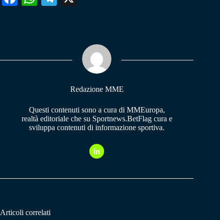
ce
ha
le
bo
ts
gr
ok
A
a
pp
m
Redazione MME
Questi contenuti sono a cura di MMEuropa,
realtà editoriale che su Sportnews.BetFlag cura e
sviluppa contenuti di informazione sportiva.
Articoli correlati