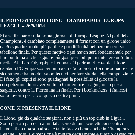
IL PRONOSTICO DI LIONE – OLYMPIAKOS | EUROPA
LEAGUE – 26/9/202
4
Si alza il sipario sulla prima giornata di Europa League. Al pari della
Champions, è cambiato completamente il format con un girone unico
da 36 squadre, molte più partite e più difficoltà nel percorso verso il
tabellone finale. Per questo motivo ogni match sarà fondamentale per
fare punti ma anche segnare più goal possibili per mantenere un’ottima
media. Al “Parc Olympique Lyonnais” i padroni di casa del Lione
ospitano l’Olympiakos per un match d’alto profilo tra due squadre che
sicuramente hanno dei valori tecnici per fare strada nella competizione.
Di fatto gli ospiti si sono guadagnati la possibilità di giocare la
competizione dopo aver vinto la Conference League, nella passata
stagione, contro la Fiorentina in finale. Per i bookmakers, i francesi
sono favoriti per la conquista dei tre punti.
COME SI PRESENTA IL LIONE
Il Lione, già da qualche stagione, non è più un top club in Ligue 1.
Sono passati parecchi anni dalla serie di tanti scudetti consecutivi
inanellati da una squadra che tanto faceva bene anche in Champions
League. Oggi la dimensione è mutata decisamente e l’inizio di stagione