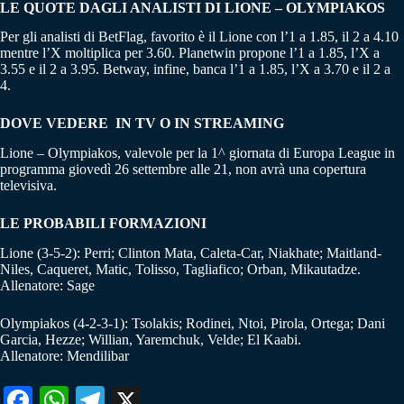
LE QUOTE DAGLI ANALISTI DI LIONE – OLYMPIAKOS
Per gli analisti di BetFlag, favorito è il Lione con l’1 a 1.85, il 2 a 4.10
mentre l’X moltiplica per 3.60. Planetwin propone l’1 a 1.85, l’X a
3.55 e il 2 a 3.95. Betway, infine, banca l’1 a 1.85, l’X a 3.70 e il 2 a
4.
DOVE VEDERE IN TV O IN STREAMING
Lione – Olympiakos, valevole per la 1^ giornata di Europa League in
programma giovedì 26 settembre alle 21, non avrà una copertura
televisiva.
LE PROBABILI FORMAZIONI
Lione (3-5-2): Perri; Clinton Mata, Caleta-Car, Niakhate; Maitland-
Niles, Caqueret, Matic, Tolisso, Tagliafico; Orban, Mikautadze.
Allenatore: Sage
Olympiakos (4-2-3-1): Tsolakis; Rodinei, Ntoi, Pirola, Ortega; Dani
Garcia, Hezze; Willian, Yaremchuk, Velde; El Kaabi.
Allenatore: Mendilibar
Fa
W
Te
X