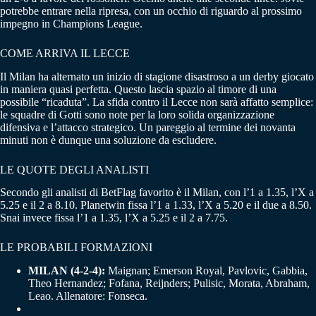
potrebbe entrare nella ripresa, con un occhio di riguardo al prossimo
impegno in Champions League.
COME ARRIVA IL LECCE
Il Milan ha alternato un inizio di stagione disastroso a un derby giocato
in maniera quasi perfetta. Questo lascia spazio al timore di una
possibile “ricaduta”. La sfida contro il Lecce non sarà affatto semplice:
le squadre di Gotti sono note per la loro solida organizzazione
difensiva e l’attacco strategico. Un pareggio al termine dei novanta
minuti non è dunque una soluzione da escludere.
LE QUOTE DEGLI ANALISTI
Secondo gli analisti di BetFlag favorito è il Milan, con l’1 a 1.35, l’X a
5.25 e il 2 a 8.10. Planetwin fissa l’1 a 1.33, l’X a 5.20 e il due a 8.50.
Snai invece fissa l’1 a 1.35, l’X a 5.25 e il 2 a 7.75.
LE PROBABILI FORMAZIONI
MILAN (4-2-4):
Maignan; Emerson Royal, Pavlovic, Gabbia,
Theo Hernandez; Fofana, Reijnders; Pulisic, Morata, Abraham,
Leao. Allenatore: Fonseca.