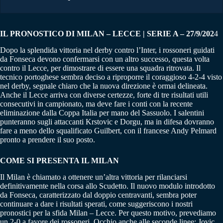
IL PRONOSTICO DI MILAN – LECCE | SERIE A – 27/9/202
4
Dopo la splendida vittoria nel derby contro l’Inter, i rossoneri guidati
da Fonseca devono confermarsi con un altro successo, questa volta
contro il Lecce, per dimostrare di essere una squadra ritrovata. Il
tecnico portoghese sembra deciso a riproporre il coraggioso 4-2-4 visto
nel derby, segnale chiaro che la nuova direzione è ormai delineata.
Anche il Lecce arriva con diverse certezze, forte di tre risultati utili
consecutivi in campionato, ma deve fare i conti con la recente
eliminazione dalla Coppa Italia per mano del Sassuolo. I salentini
punteranno sugli attaccanti Krstovic e Dorgu, ma in difesa dovranno
fare a meno dello squalificato Guilbert, con il francese Andy Pelmard
pronto a prendere il suo posto.
COME SI PRESENTA IL MILAN
Il Milan è chiamato a ottenere un’altra vittoria per rilanciarsi
definitivamente nella corsa allo Scudetto. Il nuovo modulo introdotto
da Fonseca, caratterizzato dal doppio centravanti, sembra poter
continuare a dare i risultati sperati, come suggeriscono i nostri
pronostici per la sfida Milan – Lecce. Per questo motivo, prevediamo
un 2-0 a favore dei rossoneri. Occhio anche alle seconde linee: Jovic