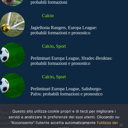
probabili formazioni
Calcio
Jagiellonia Rangers, Europa League:
probabili formazioni e pronostico
Calcio
,
Sport
Preliminari Europa League, Hradec-Besiktas:
probabili formazioni e pronostico
Calcio
,
Sport
Preliminari Europa League, Salisburgo-
Pafos: probabili formazioni e pronostico
Questo sito utilizza cookie propri e di terzi per migliorare i
SportNews.BetFlag -
Copyright © 2025
servizi e analizzare le preferenze dei suoi utenti. Cliccando su
Questo sito non
SportNews BetFlag
rappresenta una testata
"Acconsento" l'utente accetta automaticamente
Sede Legale: Via degli
l'utilizzo dei
giornalistica in quanto
Aldobrandeschi, 300 |