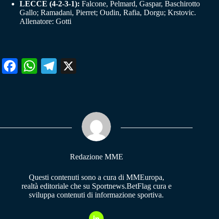
LECCE (4-2-3-1):
Falcone, Pelmard, Gaspar, Baschirotto
Gallo; Ramadani, Pierret; Oudin, Rafia, Dorgu; Krstovic.
Allenatore: Gotti
Fa
W
Te
X
ce
ha
le
bo
ts
gr
ok
A
a
pp
m
Redazione MME
Questi contenuti sono a cura di MMEuropa,
realtà editoriale che su Sportnews.BetFlag cura e
sviluppa contenuti di informazione sportiva.