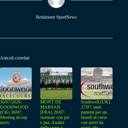
pp
m
Redazione SportNews
Articoli correlati
30/07/2026:
MONT DE
Southwell (UK)
GOODWOOD
MARSAN
27/07: tanti
(UK) 30/07:
[FRA] 29/07:
partenti per un
Meeting da top
riunione con psi
lunedì di corse
races
e psa. Analisi
con arrivi da
delle corse e
quota alta