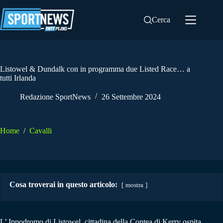
Salta
al
Cerca
contenuto
Listowel & Dundalk con in programma due Listed Race… a
tutti Irlanda
Redazione SportNews
26 Settembre 2024
Home
/
Cavalli
Cosa troverai in questo articolo:
mostra
L’ Ippodromo di
Listowel
, cittadina della Contea di Kerry ospita