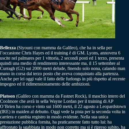
Bellezza
(Siyouni con mamma da Galileo), che ha in sella per
l’occasione Chris Hayes ed il training è di GM. Lyons, annovera 6
uscite nel palmares per 1 vittoria, 2 secondi posti ed 1 terzo, presenta
quindi una medio di rendimento interessante ma, il 15 settembre al
Curragh (G2) sui 2000 metri delude, finendo solo nona, calando man
mano in corsa dal terzo posto che aveva conquistato alla partenza.
Anche per lei oggi vale il fatto delle furlongs in più rispetto al recente
impegno ed il ridimensionamento delle ambizioni.
Platoon
(Galileo con mamma da Fastnet Rock), il maschio intero del
Coolmore che avrà in sella Wayne Lordan per il training di AP
O’Brien ha corso e vinto sui 1600 metri, il 22 agosto a Leopardstown
(IRE) in maiden al debutto. Oggi vede la pista per la seconda volta in
carriera e cambia registro in modo evidente. Nella sua unica
prestazione pubblica fornita, ha praticamente fatto tutto lui: ha
affrontato la sgabbiata in modo non corretto ma si è ripreso subito, ha