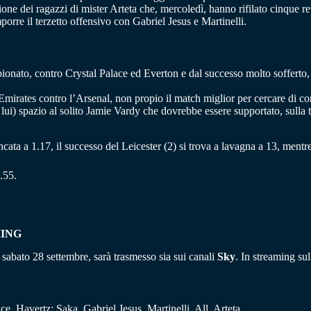
ione dei ragazzi di mister Arteta che, mercoledì, hanno rifilato cinque ret
porre il terzetto offensivo con Gabriel Jesus e Martinelli.
onato, contro Crystal Palace ed Everton e dal successo molto sofferto, 
l’Emirates contro l’Arsenal, non propio il match miglior per cercare di c
r lui) spazio al solito Jamie Vardy che dovrebbe essere supportato, sull
bancata a 1.17, il successo del Leicester (2) si trova a lavagna a 13, mentr
.55.
MING
i sabato 28 settembre, sarà trasmesso sia sui canali
Sky
. In streaming s
ce, Havertz; Saka, Gabriel Jesus, Martinelli. All. Arteta.