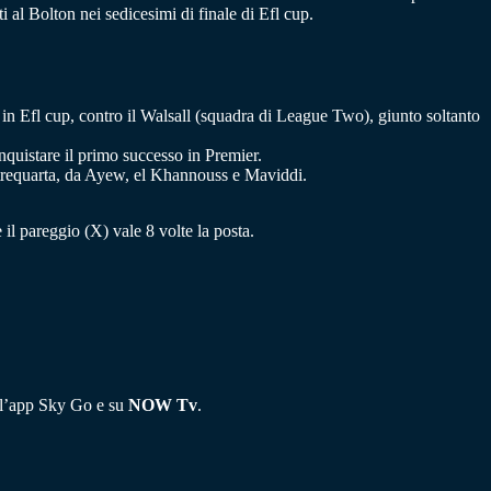
i al Bolton nei sedicesimi di finale di Efl cup.
in Efl cup, contro il Walsall (squadra di League Two), giunto soltanto
onquistare il primo successo in Premier.
a trequarta, da Ayew, el Khannouss e Maviddi.
e il pareggio (X) vale 8 volte la posta.
ull’app Sky Go e su
NOW Tv
.