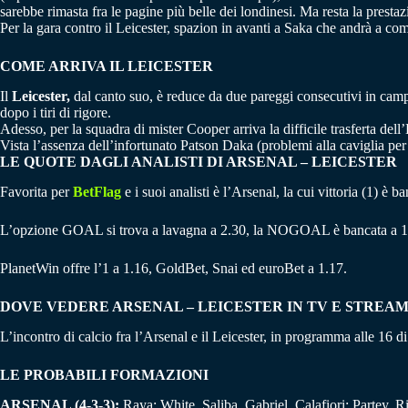
sarebbe rimasta fra le pagine più belle dei londinesi. Ma resta la prestaz
Per la gara contro il Leicester, spazion in avanti a Saka che andrà a com
COME ARRIVA IL LEICESTER
Il
Leicester,
dal canto suo, è reduce da due pareggi consecutivi in campi
dopo i tiri di rigore.
Adesso, per la squadra di mister Cooper arriva la difficile trasferta del
Vista l’assenza dell’infortunato Patson Daka (problemi alla caviglia pe
LE QUOTE DAGLI ANALISTI DI ARSENAL – LEICESTER
Favorita per
BetFlag
e i suoi analisti è l’Arsenal, la cui vittoria (1) è 
L’opzione GOAL si trova a lavagna a 2.30, la NOGOAL è bancata a 1
PlanetWin offre l’1 a 1.16, GoldBet, Snai ed euroBet a 1.17.
DOVE VEDERE ARSENAL – LEICESTER IN TV E STREA
L’incontro di calcio fra l’Arsenal e il Leicester, in programma alle 16 d
LE PROBABILI FORMAZIONI
ARSENAL (4-3-3):
Raya; White, Saliba, Gabriel, Calafiori; Partey, Ri