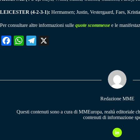
LEICESTER (4-2-3-1):
Hermansen; Justin, Vestergaard, Faes, Kristi
Per consultare altre informazioni sulle
quote scommesse
e le manifestaz
Fa
W
Te
X
ce
ha
le
bo
ts
gr
ok
A
a
pp
m
Redazione MME
Questi contenuti sono a cura di MMEuropa, realtà editoriale c
contenuti di informazione spo