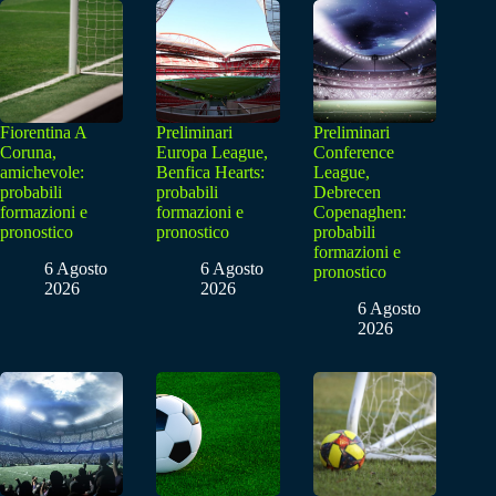
Fiorentina A
Preliminari
Preliminari
Coruna,
Europa League,
Conference
amichevole:
Benfica Hearts:
League,
probabili
probabili
Debrecen
formazioni e
formazioni e
Copenaghen:
pronostico
pronostico
probabili
formazioni e
6 Agosto
6 Agosto
pronostico
2026
2026
6 Agosto
2026