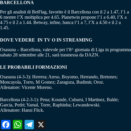
BARCELLONA
Per gli analisti di BetFlag, favorito è il Barcellona con il 2 a 1.47, l’1 a
6 mentre l’X moltiplica per 4.65. Planetwin propone l’1 a 6.40, l’X a
4.75 e il 2 a 1.44. Betway, infine, banca l’1 a 7, l’X a 4.50 e il 2 a
1.45.
DOVE VEDERE IN TV O IN STREAMING
Osasuna – Barcellona, valevole per l’8^ giornata di Liga in programma
sabato 28 settembre alle 21, sarà trasmessa da DAZN.
LE PROBABILI FORMAZIONI
Osasuna (4-3-3): Herrera; Areso, Boyomo, Herrando, Bretones;
Moncayola, Torro, M Gomez; Zaragoza, Budimir, Oroz.
Allenatore: Vicente Moreno.
Barcellona (4-2-3-1): Pena; Kounde, Cubarsi, I Martinez, Balde;
Garcia, Pedri; Yamal, Torre, Raphinha; Lewandowski.
Allenatore: Hansi Flick.
Fa
W
Te
X