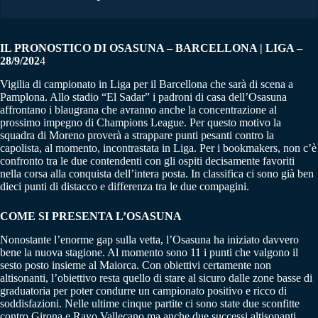
IL PRONOSTICO DI OSASUNA – BARCELLONA | LIGA –
28/9/202
4
Vigilia di campionato in Liga per il Barcellona che sarà di scena a
Pamplona. Allo stadio “El Sadar” i padroni di casa dell’Osasuna
affrontano i blaugrana che avranno anche la concentrazione al
prossimo impegno di Champions League. Per questo motivo la
squadra di Moreno proverà a strappare punti pesanti contro la
capolista, al momento, incontrastata in Liga. Per i bookmakers, non c’è
confronto tra le due contendenti con gli ospiti decisamente favoriti
nella corsa alla conquista dell’intera posta. In classifica ci sono già ben
dieci punti di distacco e differenza tra le due compagini.
COME SI PRESENTA L’OSASUNA
Nonostante l’enorme gap sulla vetta, l’Osasuna ha iniziato davvero
bene la nuova stagione. Al momento sono 11 i punti che valgono il
sesto posto insieme al Maiorca. Con obiettivi certamente non
altisonanti, l’obiettivo resta quello di stare al sicuro dalle zone basse di
graduatoria per poter condurre un campionato positivo e ricco di
soddisfazioni. Nelle ultime cinque partite ci sono state due sconfitte
contro Girona e Rayo Vallecano ma anche due successi altisonanti