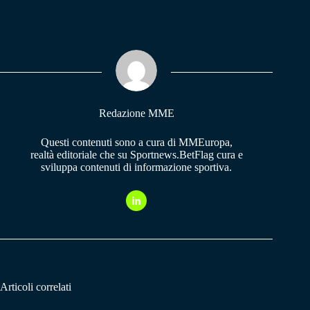
ce
ha
le
bo
ts
gr
ok
A
a
pp
m
Redazione MME
Questi contenuti sono a cura di MMEuropa,
realtà editoriale che su Sportnews.BetFlag cura e
sviluppa contenuti di informazione sportiva.
Articoli correlati