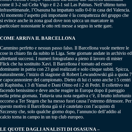
come il 3-2 sul Celta Vigo e il 2-1 sul Las Palmas. Nell’ultimo turno
infrasettimanale, l’Osasuna ha impattato sullo 0-0 in casa del Valencia.
Al momento l’aspetto più importante è la compattezza del gruppo che
si evince anche in zona goal dove non spicca un marcatore in
particolare nonostante le otto reti messe a segno in sette gare.
COME ARRIVA IL BARCELLONA
Cammino perfetto e nessun passo falso. Il Barcellona vuole mettere le
cose in chiaro fin da subito in Liga. Sette giornate andate in archivio ed
altrettanti successi. I numeri fotografano a pieno il lavoro di mister
Flick che ha sostituito Xavi. Il Barcellona è tornato ad essere
dominante in patria con 23 goal realizzati e solo cinque subiti. Spicca,
naturalmente, l’inizio di stagione di Robert Lewandowski già a quota 7
e capocannoniere del campionato. Dietro di lui ci sono anche i 5 centri
di Raphinha, i 3 di Yamal e Dani Olmo ed i 2 di Pedri. Il collettivo sta
facendo benissimo e deve anche reagire in Europa dopo il pareggio
nella prima giornata. Tuttavia una nota negativa c’è, il brutto infortunio
occorso a Ter Stegen che ha messo fuori causa l’estremo difensore. Per
questo motivo il Barcellona già si è cautelato con l’acquisto di
Szczesny che, solo qualche giorno dopo, l’annuncio dell’addio al
calcio torna in campo in un top club europeo.
LE QUOTE DAGLI ANALISTI DI OSASUNA –