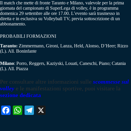
Il match che mette di fronte Taranto e Milano, valevole per la prima
giornata del campionato di SuperLega di volley, è in programma
domenica 29 settembre alle ore 17.00. L’evento sarà trasmesso in
diretta e in esclusiva su Volleyball TV, previa sottoscrizione di un
abbonamento.
PROBABILI FORMAZIONI
Taranto:
Zimmermann, Gironi, Lanza, Held, Alonso, D’Heer; Rizzo
(L). All. Boninfante
Milano
: Porro, Reggers, Kaziyski, Louati, Caneschi, Piano; Catania
(L). All. Piazza
Per consultare altre informazioni sulle
scommesse sul
volley
e le manifestazioni sportive, puoi visitare la
sezione dedicata
Fa
W
Te
X
ce
ha
le
bo
ts
gr