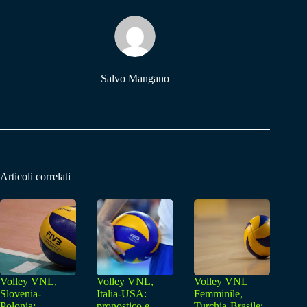
ok
A
a
pp
m
Salvo Mangano
Articoli correlati
Volley VNL,
Volley VNL,
Volley VNL
Slovenia-
Italia-USA:
Femminile,
Polonia:
pronostico e
Turchia-Brasile: