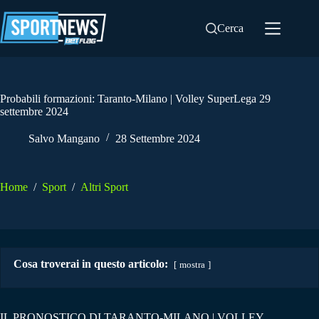
Salta
al
Cerca
contenuto
Probabili formazioni: Taranto-Milano | Volley SuperLega 29
settembre 2024
Salvo Mangano
28 Settembre 2024
Home
/
Sport
/
Altri Sport
Cosa troverai in questo articolo:
mostra
IL PRONOSTICO DI TARANTO-MILANO | VOLLEY