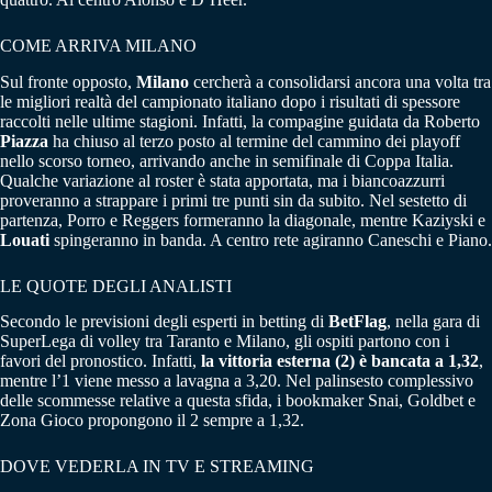
COME ARRIVA MILANO
Sul fronte opposto,
Milano
cercherà a consolidarsi ancora una volta tra
le migliori realtà del campionato italiano dopo i risultati di spessore
raccolti nelle ultime stagioni. Infatti, la compagine guidata da Roberto
Piazza
ha chiuso al terzo posto al termine del cammino dei playoff
nello scorso torneo, arrivando anche in semifinale di Coppa Italia.
Qualche variazione al roster è stata apportata, ma i biancoazzurri
proveranno a strappare i primi tre punti sin da subito. Nel sestetto di
partenza, Porro e Reggers formeranno la diagonale, mentre Kaziyski e
Louati
spingeranno in banda. A centro rete agiranno Caneschi e Piano.
LE QUOTE DEGLI ANALISTI
Secondo le previsioni degli esperti in betting di
BetFlag
, nella gara di
SuperLega di volley tra Taranto e Milano, gli ospiti partono con i
favori del pronostico. Infatti,
la vittoria esterna (2) è bancata a 1,32
,
mentre l’1 viene messo a lavagna a 3,20. Nel palinsesto complessivo
delle scommesse relative a questa sfida, i bookmaker Snai, Goldbet e
Zona Gioco propongono il 2 sempre a 1,32.
DOVE VEDERLA IN TV E STREAMING