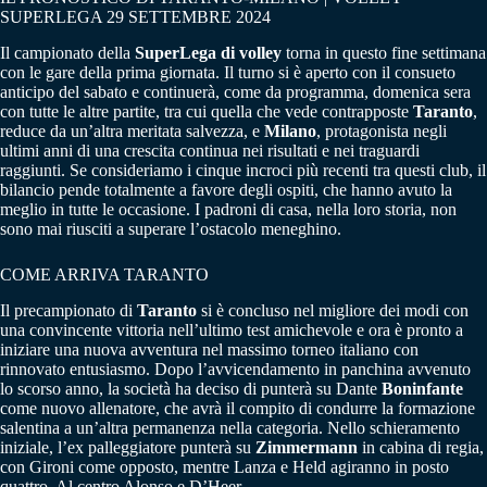
SUPERLEGA 29 SETTEMBRE 2024
Il campionato della
SuperLega di volley
torna in questo fine settimana
con le gare della prima giornata. Il turno si è aperto con il consueto
anticipo del sabato e continuerà, come da programma, domenica sera
con tutte le altre partite, tra cui quella che vede contrapposte
Taranto
,
reduce da un’altra meritata salvezza, e
Milano
, protagonista negli
ultimi anni di una crescita continua nei risultati e nei traguardi
raggiunti. Se consideriamo i cinque incroci più recenti tra questi club, il
bilancio pende totalmente a favore degli ospiti, che hanno avuto la
meglio in tutte le occasione. I padroni di casa, nella loro storia, non
sono mai riusciti a superare l’ostacolo meneghino.
COME ARRIVA TARANTO
Il precampionato di
Taranto
si è concluso nel migliore dei modi con
una convincente vittoria nell’ultimo test amichevole e ora è pronto a
iniziare una nuova avventura nel massimo torneo italiano con
rinnovato entusiasmo. Dopo l’avvicendamento in panchina avvenuto
lo scorso anno, la società ha deciso di punterà su Dante
Boninfante
come nuovo allenatore, che avrà il compito di condurre la formazione
salentina a un’altra permanenza nella categoria. Nello schieramento
iniziale, l’ex palleggiatore punterà su
Zimmermann
in cabina di regia,
con Gironi come opposto, mentre Lanza e Held agiranno in posto
quattro. Al centro Alonso e D’Heer.