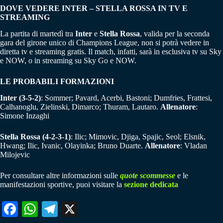
DOVE VEDERE INTER – STELLA ROSSA IN TV E
STREAMING
La partita di martedì tra
Inter
e
Stella Rossa
, valida per la seconda
gara del girone unico di Champions League, non si potrà vedere in
diretta tv e streaming gratis. Il match, infatti, sarà in esclusiva tv su Sky
e NOW, o in streaming su Sky Go e NOW.
LE PROBABILI FORMAZIONI
Inter (3-5-2)
: Sommer; Pavard, Acerbi, Bastoni; Dumfries, Frattesi,
Calhanoglu, Zielinski, Dimarco; Thuram, Lautaro.
Allenatore
:
Simone Inzaghi
Stella Rossa (4-2-3-1)
: Ilic; Mimovic, Djiga, Spajic, Seol; Elsnik,
Hwang; Ilic, Ivanic, Olayinka; Bruno Duarte.
Allenatore
: Vladan
Milojevic
Per consultare altre informazioni sulle
quote scommesse
e le
manifestazioni sportive, puoi visitare la
sezione dedicata
Fa
W
Te
X