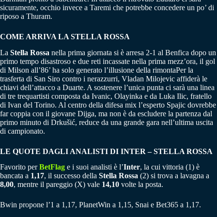
sicuramente, occhio invece a Taremi che potrebbe concedere un po’ di
riposo a Thuram.
COME ARRIVA LA STELLA ROSSA
La
Stella
Rossa
nella prima giornata si è arresa 2-1 al Benfica dopo un
primo tempo disastroso e due reti incassate nella prima mezz’ora, il gol
di Milson all’86’ ha solo generato l’illusione della rimontaPer la
trasferta di San Siro contro i nerazzurri, Vladan Milojevic affiderà le
chiavi dell’attacco a Duarte. A sostenere l’unica punta ci sarà una linea
di tre trequartisti composta da Ivanic, Olayinka e da Luka Ilic, fratello
di Ivan del Torino. Al centro della difesa mix l’esperto Spajic dovrebbe
far coppia con il giovane Dijga, ma non è da escludere la partenza dal
primo minuto di Drkušić, reduce da una grande gara nell’ultima uscita
di campionato.
LE QUOTE DAGLI ANALISTI DI INTER – STELLA ROSSA
Favorito per
BetFlag
e i suoi analisti è l’
Inter
, la cui vittoria (1) è
bancata a
1,17
, il successo della
Stella Rossa
(2) si trova a lavagna a
8,00
, mentre il pareggio (X) vale
14,10
volte la posta.
Bwin propone l’1 a 1,17, PlanetWin a 1,15, Snai e Bet365 a 1,17.