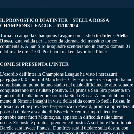
IL PRONOSTICO DI ATINTER – STELLA ROSSA –
CHAMPIONS LEAGUE – 01/10/2024
Torna in campo la Champions League con la sfida tra
Inter
e
Stella
Rossa
, gara valida per la seconda giornata del massimo torneo
continentale. A San Siro le squadre scenderanno in campo domani 01
ottobre alle ore 21:00. Per i bookmakers favorito è l’Inter.
COME SI PRESENTA L’INTER
L’esordio dell’Inter in Champions League ha visto i nerazzurri
pareggiare 0-0 contro il Manchester City e giocare a viso aperto hanno
conquistato un punto in uno stadio nel quale difficilmente altre squadre
conquisteranno un risultato positivo. La prima a San Siro presenta un
grado di difficoltà inferiore contro la Stella Rossa. Alcuni dubbi nella
mente di Simone Inzaghi in vista della sfida contro lo Stella Rossa. In
difesa dovrebbe prevalere l’esperienza di Pavard, pronto a riprendersi il
posto da titolare a scapito di Bisseck. A centrocampo il tecnico
potrebbe tener fuori Mkhitaryan, apparso in difficoltà nelle ultime
uscite: Zielinski è pronto a prenderne il posto. A sostituire l’infortunato
Barella sarà invece Frattesi. Dumfries sarà il titolare sulla destra, con
Darmian pronto a subentrare. In attacco il ritrovato Lautaro ci sarà