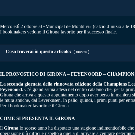
Mercoledì 2 ottobre al «Municipal de Montilivi» (calcio d’inizio alle 18
I bookmakers vedono il Girona favorito per il successo finale.
Cosa troverai in questo articolo:
mostra
IL PRONOSTICO DI GIRONA – FEYENOORD – CHAMPIONS –
La seconda giornata della rinnovata edizione della Champions League
Feyenoord
. C’è grandissima attesa nel centro catalano che, per la pri
Girona che arriva a questo appuntamento dopo aver perso in maniera sfor
le mura amiche, dal Leverkusen. In palio, quindi, i primi punti per entr
Per i bookmaker favorito è il Girona.
COME SI PRESENTA IL GIRONA
Il
Girona
lo scorso anno ha disputato una stagione indimenticabile che l
operazione più difficile rispetto a quella di arrivare a centrare determinat