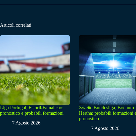
Articoli correlati
Liga Portugal, Estoril-Famalicao:
Zweite Bundesliga, Bochum
pronostico e probabili formazioni
Hertha: probabili formazioni 
pronostico
7 Agosto 2026
7 Agosto 2026