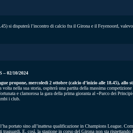
.45) si disputerà l’incontro di calcio fra il Girona e il Feyenoord, val
 02/10/2024
 propone, mercoledì 2 ottobre (calcio d’inizio alle 18.45), allo sta
ma volta nella sua storia, ospiterà una partita della massima competizio
tunata e clamorosa la gara della prima gioranta al «Parco dei Principi»
ambi i club.
’ha portato sino all’inattesa qualificazione in Champions League. Come 
i traguardi. E, così, la stagione in corso del Girona non sta rispettando le