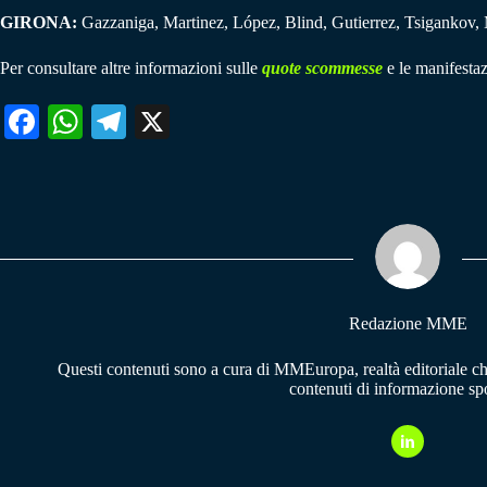
GIRONA:
Gazzaniga, Martinez, López, Blind, Gutierrez, Tsigankov, M
Per consultare altre informazioni sulle
quote scommesse
e le manifestaz
Fa
W
Te
X
ce
ha
le
bo
ts
gr
ok
A
a
pp
m
Redazione MME
Questi contenuti sono a cura di MMEuropa, realtà editoriale c
contenuti di informazione spo