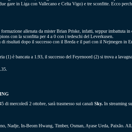
ue gare in Liga con Vallecano e Celta Vigo) e tre sconfitte. Ecco perch
formazione allenata da mister Brian Priske, infatti, seppur imbattuta in 
ons con la sconfitta per 4 a 0 con i tedeschi del Leverkusen.
di risultati dopo il successo con il Breda e il pari con il Nejmegen in Er
ttoria (1) è bancata a 1.93, il successo del Feyenoord (2) si trova a lavag
.35.
ING
45 di mercoledì 2 ottobre, sarà trasmesso sui canali
Sky.
In streaming s
o, Nadje, In-Beom Hwang, Timber, Osman, Ayase Ueda, Paixão. All. 