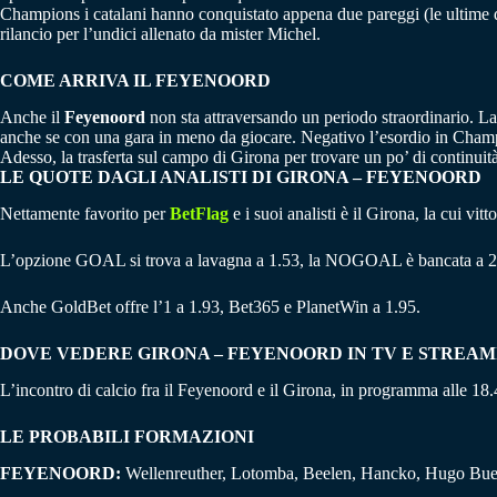
Champions i catalani hanno conquistato appena due pareggi (le ultime d
rilancio per l’undici allenato da mister Michel.
COME ARRIVA IL FEYENOORD
Anche il
Feyenoord
non sta attraversando un periodo straordinario. La 
anche se con una gara in meno da giocare. Negativo l’esordio in Champi
Adesso, la trasferta sul campo di Girona per trovare un po’ di continuità 
LE QUOTE DAGLI ANALISTI DI GIRONA – FEYENOORD
Nettamente favorito per
BetFlag
e i suoi analisti è il Girona, la cui vi
L’opzione GOAL si trova a lavagna a 1.53, la NOGOAL è bancata a 2
Anche GoldBet offre l’1 a 1.93, Bet365 e PlanetWin a 1.95.
DOVE VEDERE GIRONA – FEYENOORD IN TV E STREAM
L’incontro di calcio fra il Feyenoord e il Girona, in programma alle 18.
LE PROBABILI FORMAZIONI
FEYENOORD:
Wellenreuther, Lotomba, Beelen, Hancko, Hugo Buen