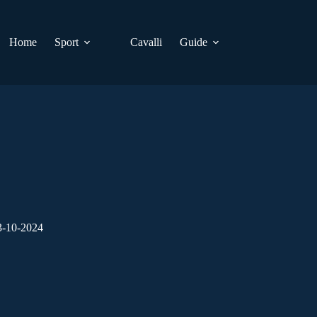
Home
Sport
Cavalli
Guide
-10-2024