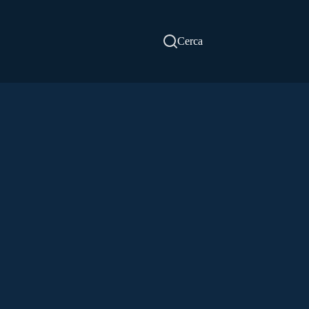
Cerca