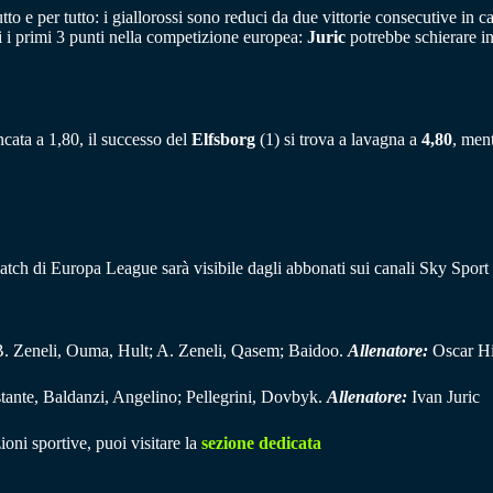
utto e per tutto: i giallorossi sono reduci da due vittorie consecutive in
i i primi 3 punti nella competizione europea:
Juric
potrebbe schierare in
ancata a 1,80, il successo del
Elfsborg
(1) si trova a lavagna a
4,80
, men
 match di Europa League sarà visibile dagli abbonati sui canali Sky S
B. Zeneli, Ouma, Hult; A. Zeneli, Qasem; Baidoo.
Allenatore:
Oscar Hi
ante, Baldanzi, Angelino; Pellegrini, Dovbyk.
Allenatore:
Ivan Juric
ioni sportive, puoi visitare la
sezione dedicata