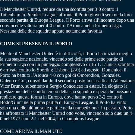
Il Manchester United, reduce da una sconfitta per 3-0 contro il
Tottenham in Premier League, affronta il Porto giovedì sera nella loro
seconda partita di Europa League. Il Porto arriva all’incontro dopo una
convincente vittoria per 4-0 contro l’Arouca nella Primeira Liga.
Nessuna delle due squadre appare nettamente favorita
COME SI PRESENTA IL PORTO
Mentre il Manchester United è in difficoltà, il Porto ha iniziato meglio
la sua stagione nazionale, vincendo sei delle prime sette partite di
Primeira Liga con un punteggio complessivo di 16-1. L’unica sconfitta
è arrivata contro lo Sporting Lisbona (2-0) ad agosto. Domenica, il
Porto ha battuto l’Arouca 4-0 con gol di Omorodion, Gonzalez,
Galeno e Gul, consolidando il secondo posto in classifica. L’allenatore
Vitor Bruno, subentrato a Sergio Conceicao in estate, ha elogiato la
prestazione del secondo tempo della sua squadra e spera che possano
replicare questa forma in Europa, dove hanno perso 3-2 contro il
Bodo/Glimt nella prima partita di Europa League. Il Porto ha vinto
solo una delle ultime sette partite nella competizione. In passato, Porto
ha affrontato il Manchester United otto volte, vincendo solo due: un 4-
0 nel 1977 e un 2-1 nel 2004, in Champions League.
COME ARRIVA IL MAN UTD