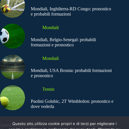
Mondiali, Inghilterra-RD Congo: pronostico
e probabili formazioni
Mondiali
Mondiali, Belgio-Senegal: probabili
formazioni e pronostico
Mondiali
Mondiali, USA Bosnia: probabili formazioni
e pronostico
Tennis
Paolini Golubic, 2T Wimbledon: pronostico e
dove vederla
Questo sito utilizza cookie propri e di terzi per migliorare i
SportNews.BetFlag -
Copyright © 2025