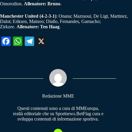
Omorodion.
Allenatore: Bruno
.
Manchester United (4-2-3-1)
: Onana; Mazraoui, De Ligt, Martinez,
Dalot; Eriksen, Mainoo; Diallo, Fernandes, Garnacho;
Zirkzee.
Allenatore: Ten Haag
.
Fa
W
Te
X
ce
ha
le
bo
ts
gr
ok
A
a
pp
m
Redazione MME
Questi contenuti sono a cura di MMEuropa,
realtà editoriale che su Sportnews.BetFlag cura e
sviluppa contenuti di informazione sportiva.