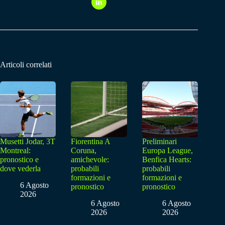
Articoli correlati
Musetti Jodar, 3T
Fiorentina A
Preliminari
Montreal:
Coruna,
Europa League,
pronostico e
amichevole:
Benfica Hearts:
dove vederla
probabili
probabili
formazioni e
formazioni e
6 Agosto
pronostico
pronostico
2026
6 Agosto
6 Agosto
2026
2026