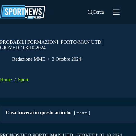
Salta
al
Cerca
contenuto
PROBABILI FORMAZIONI: PORTO-MAN UTD |
GIOVEDI’ 03-10-2024
Redazione MME
3 Ottobre 2024
Home
/
Sport
Cosa troverai in questo articolo:
mostra
PRONOSTICO PORTO-MAN UTD | GIOVEDI’ 03-10-2024