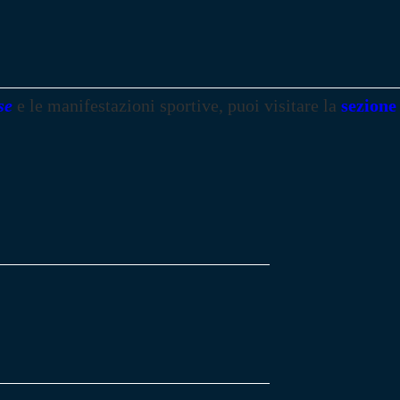
se
e le manifestazioni sportive, puoi visitare la
sezione