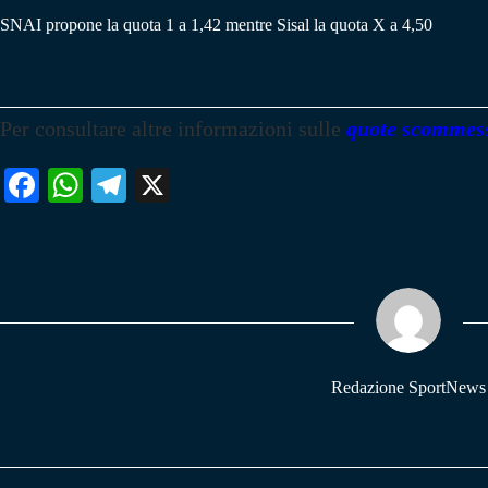
SNAI propone la quota 1 a 1,42 mentre Sisal la quota X a 4,50
Per consultare altre informazioni sulle
quote scommes
Fa
W
Te
X
ce
ha
le
bo
ts
gr
ok
A
a
pp
m
Redazione SportNews