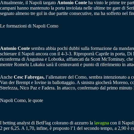
Attualmente, il Napoli targato
Antonio Conte
ha vinto le prime tre part
campani hanno mantenuto la porta inviolata nelle ultime tre gare di Ser
segnato almeno tre gol in due partite consecutive, ma ha sofferto nel fin
Le formazioni di Napoli Como
Antonio Conte
sembra abbia pochi dubbi sulla formazione da mandare 
schierare il Napoli ancora con il 4-3-3. Riproporrà Caprile in porta, D
riconferma di Anguissa e Lobotka, affiancati da Scott McTominay, che ag
mentre Romelu Lukaku sarà il centravanti e punto di riferimento in atta
Anche
Cesc Fabregas,
l’allenatore del Como, sembra intenzionato a con
Van der Brempt e Iovine in ballottaggio. A sinistra giocherà Moreno, co
Strefezza, Nico Paz e Fadera. In attacco, confermato dal primo minuto 
Napoli Como, le quote
I betting analyst di BetFlag colorano di azzurro la
lavagna
con il Napoli
2 per 6,25. A 1,70, infine, è proposto l’1 del secondo tempo, a 2,90 è co