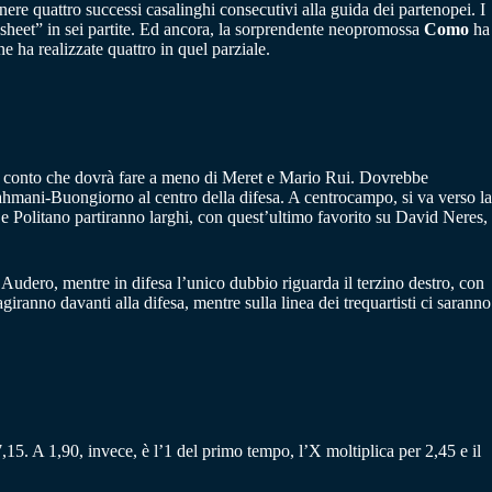
enere quattro successi casalinghi consecutivi alla guida dei partenopei. I
n sheet” in sei partite. Ed ancora, la sorprendente neopromossa
Como
ha
e ha realizzate quattro in quel parziale.
n conto che dovrà fare a meno di Meret e Mario Rui. Dovrebbe
rahmani-Buongiorno al centro della difesa. A centrocampo, si va verso la
e Politano partiranno larghi, con quest’ultimo favorito su David Neres,
 Audero, mentre in difesa l’unico dubbio riguarda il terzino destro, con
anno davanti alla difesa, mentre sulla linea dei trequartisti ci saranno
,15. A 1,90, invece, è l’1 del primo tempo, l’X moltiplica per 2,45 e il