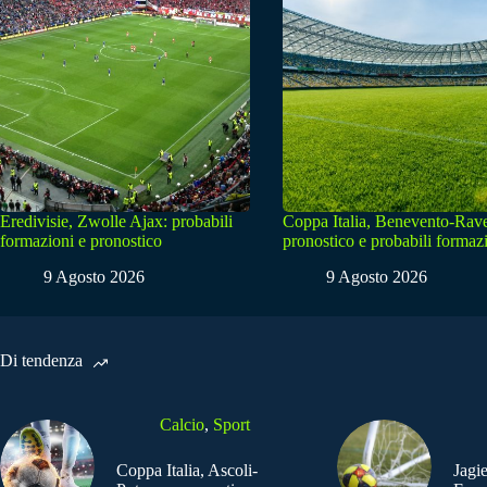
Eredivisie, Zwolle Ajax: probabili
Coppa Italia, Benevento-Rav
formazioni e pronostico
pronostico e probabili formaz
9 Agosto 2026
9 Agosto 2026
Di tendenza
Calcio
,
Sport
Coppa Italia, Ascoli-
Jagi