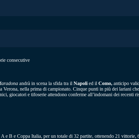
orie consecutive
Maradona
andrà in scena la sfida tra il
Napoli
ed il
Como,
anticipo valid
a a Verona, nella prima di campionato. Cinque punti in più dei lariani che
ci, giocatori e tifoserie attendono conferme all’indomani dei recenti ris
e B e Coppa Italia, per un totale di 32 partite, ottenendo 21 vittorie, 6 pa