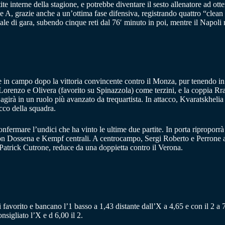
ite interne della stagione, e potrebbe diventare il sesto allenatore ad ott
ie A, grazie anche a un’ottima fase difensiva, registrando quattro “clea
ale di gara, subendo cinque reti dal 76′ minuto in poi, mentre il Napoli n
in campo dopo la vittoria convincente contro il Monza, pur tenendo i
i Lorenzo e Olivera (favorito su Spinazzola) come terzini, e la coppia R
irà in un ruolo più avanzato da trequartista. In attacco, Kvaratskhelia 
cco della squadra.
fermare l’undici che ha vinto le ultime due partite. In porta riproporrà
n Dossena e Kempf centrali. A centrocampo, Sergi Roberto e Perrone agir
Patrick Cutrone, reduce da una doppietta contro il Verona.
 favorito e bancano l’1 basso a 1,43 distante dall’X a 4,65 e con il 2 a 7
nsigliato l’X e d 6,00 il 2.