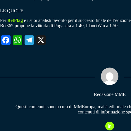
LE QUOTE
Per
BetFlag
e i suoi analisti favorito per il successo finale dell’edizio
Bet365 propone la vittoria di Pogacara a 1.40, PlanetWin a 1.50.
Fa
W
Te
X
ce
ha
le
bo
ts
gr
ok
A
a
pp
m
Redazione MME
Questi contenuti sono a cura di MMEuropa, realtà editoriale c
contenuti di informazione spo