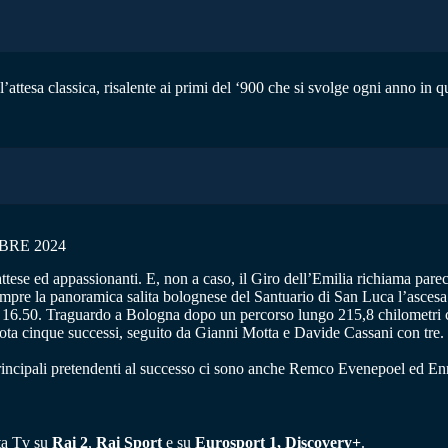
’attesa classica, risalente ai primi del ‘900 che si svolge ogni anno in 
BRE 2024
attese ed appassionanti. E, non a caso, il Giro dell’Emilia richiama parec
e la panoramica salita bolognese del Santuario di San Luca l’ascesa che 
 le 16.50. Traguardo a Bologna dopo un percorso lungo 215,8 chilometri c
uota cinque successi, seguito da Gianni Motta e Davide Cassani con tre.
i principali pretendenti al successo ci sono anche Remco Evenepoel ed En
tta Tv su
Rai 2
,
Rai Sport
e su
Eurosport 1, Discovery+
.