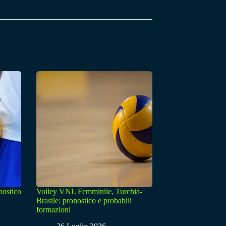
nostico
Volley VNL Femminile, Turchia-
Brasile: pronostico e probabili
formazioni