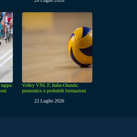
26 Luglio 2026
 tappa:
Volley VNL F, Italia-Olanda:
ioni
pronostico e probabili formazioni
22 Luglio 2026