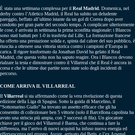
È stata una settimana complessa per il
Real Madrid
. Domenica, nel
derby contro l’Atletico Madrid, il Real ha subito un deludente
pareggio, beffato all’ultimo istante da un gol di Correa dopo aver
condotto per gran parte del secondo tempo. A complicare ulteriormente
le cose, è arrivata in settimana la prima sconfitta stagionale: i Blancos
sono stati battuti per 1-0 in trasferta dal Lille. La formazione francese
ha offerto una prestazione solida e, spinta dal calore del suo pubblico, è
riuscita a ottenere una vittoria storica contro i campioni d’Europa in
carica. Il rigore trasformato da Jonathan David ha gelato il Real
Madrid, che questa volta non ha saputo reagire. Ora i Blancos devono
rialzare la testa e dimostrare contro il Villarreal che il Real è ancora in
corsa e che le ultime due partite sono state solo degli incidenti di
percorso.
COME ARRIVA IL VILLARREAL
Il
Villarreal
si sta affermando come la vera rivelazione di questa
edizione della Liga di Spagna. Sotto la guida di Marcelino, il
“Sottomarino Giallo” ha trovato un assetto efficace che gli ha
consentito di collezionare ben 5 vittorie (solo il Barcellona capolista ha
avuto una striscia più ampia, con 7 successi di fila). Un giocatore
chiave per il gioco del Villarreal è Baena, che continua a fare la
differenza, ma l’arrivo di nuovi acquisti ha infuso nuova energia ed
effervescenza nel gruppo. Ayoze, arrivato dal Betis, e l’ex Arsenal