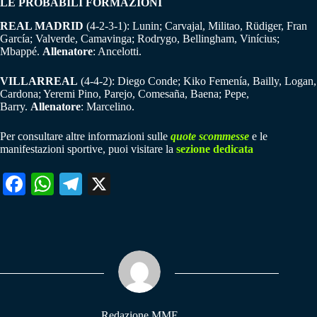
LE PROBABILI FORMAZIONI
REAL MADRID
(4-2-3-1): Lunin; Carvajal, Militao, Rüdiger, Fran
García; Valverde, Camavinga; Rodrygo, Bellingham, Vinícius;
Mbappé.
Allenatore
: Ancelotti.
VILLARREAL
(4-4-2): Diego Conde; Kiko Femenía, Bailly, Logan,
Cardona; Yeremi Pino, Parejo, Comesaña, Baena; Pepe,
Barry.
Allenatore
: Marcelino.
Per consultare altre informazioni sulle
quote scommesse
e le
manifestazioni sportive, puoi visitare la
sezione dedicata
Fa
W
Te
X
ce
ha
le
bo
ts
gr
ok
A
a
pp
m
Redazione MME