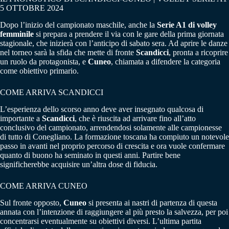
5 OTTOBRE 2024
Dopo l’inizio del campionato maschile, anche la
Serie A1 di volley
femminile
si prepara a prendere il via con le gare della prima giornata
stagionale, che inizierà con l’anticipo di sabato sera. Ad aprire le danze
nel torneo sarà la sfida che mette di fronte
Scandicci
, pronta a ricoprire
un ruolo da protagonista, e
Cuneo
, chiamata a difendere la categoria
come obiettivo primario.
COME ARRIVA SCANDICCI
L’esperienza dello scorso anno deve aver insegnato qualcosa di
importante a
Scandicci
, che è riuscita ad arrivare fino all’atto
conclusivo del campionato, arrendendosi solamente alle campionesse
di tutto di Conegliano. La formazione toscana ha compiuto un notevole
passo in avanti nel proprio percorso di crescita e ora vuole confermare
quanto di buono ha seminato in questi anni. Partire bene
significherebbe acquisire un’altra dose di fiducia.
COME ARRIVA CUNEO
Sul fronte opposto,
Cuneo
si presenta ai nastri di partenza di questa
annata con l’intenzione di raggiungere al più presto la salvezza, per poi
concentrarsi eventualmente su obiettivi diversi. L’ultima partita