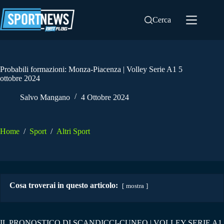
Salta
al
Cerca
contenuto
Probabili formazioni: Monza-Piacenza | Volley Serie A1 5
ottobre 2024
Salvo Mangano
4 Ottobre 2024
Home
/
Sport
/
Altri Sport
Cosa troverai in questo articolo:
mostra
IL PRONOSTICO DI SCANDICCI-CUNEO | VOLLEY SERIE A1