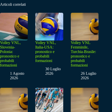
Articoli correlati
Volley VNL,
Volley VNL,
Volley VNL
Slovenia-
Italia-USA:
Femminile,
Polonia:
pronostico e
Turchia-Brasile:
pronostico e
probabili
pronostico e
probabili
formazioni
probabili
formazioni
formazioni
30 Luglio
1 Agosto
2026
26 Luglio
2026
2026