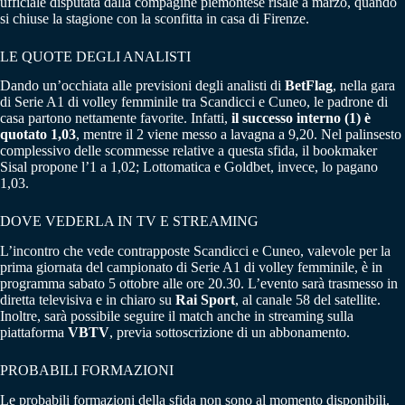
ufficiale disputata dalla compagine piemontese risale a marzo, quando
si chiuse la stagione con la sconfitta in casa di Firenze.
LE QUOTE DEGLI ANALISTI
Dando un’occhiata alle previsioni degli analisti di
BetFlag
, nella gara
di Serie A1 di volley femminile tra Scandicci e Cuneo, le padrone di
casa partono nettamente favorite. Infatti,
il successo interno (1) è
quotato 1,03
, mentre il 2 viene messo a lavagna a 9,20. Nel palinsesto
complessivo delle scommesse relative a questa sfida, il bookmaker
Sisal propone l’1 a 1,02; Lottomatica e Goldbet, invece, lo pagano
1,03.
DOVE VEDERLA IN TV E STREAMING
L’incontro che vede contrapposte Scandicci e Cuneo, valevole per la
prima giornata del campionato di Serie A1 di volley femminile, è in
programma sabato 5 ottobre alle ore 20.30. L’evento sarà trasmesso in
diretta televisiva e in chiaro su
Rai Sport
, al canale 58 del satellite.
Inoltre, sarà possibile seguire il match anche in streaming sulla
piattaforma
VBTV
, previa sottoscrizione di un abbonamento.
PROBABILI FORMAZIONI
Le probabili formazioni della sfida non sono al momento disponibili.