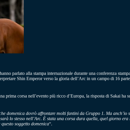
 hanno parlato alla stampa internazionale durante una conferenza stampa
nterpretare Shin Emperor verso la gloria dell’Arc in un campo di 16 part
a prima corsa nell’evento più ricco d’Europa, la risposta di Sakai ha su
 che domenica dovrò affrontare molti fantini da Gruppo 1. Ma anch’io 
arà lo stesso nell’Arc. È stata una corsa dura quella, quel giorno era 
re questo soggetto domenica
“.