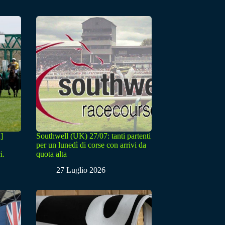
]
Southwell (UK) 27/07: tanti partenti
per un lunedì di corse con arrivi da
i.
quota alta
27 Luglio 2026