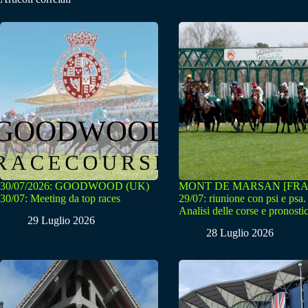
30/07/2026: GOODWOOD (UK)
MONT DE MARSAN [FRA
30/07: Meeting da top races
29/07: riunione con psi e psa.
Analisi delle corse e pronostic
29 Luglio 2026
28 Luglio 2026