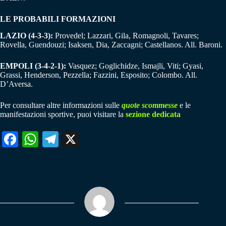
LE PROBABILI FORMAZIONI
LAZIO (4-3-3):
Provedel; Lazzari, Gila, Romagnoli, Tavares;
Rovella, Guendouzi; Isaksen, Dia, Zaccagni; Castellanos. All. Baroni.
EMPOLI (3-4-2-1):
Vasquez; Goglichidze, Ismajli, Viti; Gyasi,
Grassi, Henderson, Pezzella; Fazzini, Esposito; Colombo. All.
D’Aversa.
Per consultare altre informazioni sulle
quote scommesse
e le
manifestazioni sportive, puoi visitare la
sezione dedicata
Fa
W
Te
X
ce
ha
le
bo
ts
gr
ok
A
a
pp
m