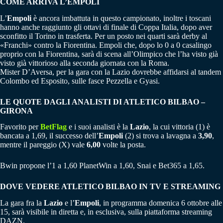
COME ARRIVA L’EMPOLI
L’
Empoli
è ancora imbattuta in questo campionato, inoltre i toscani
hanno anche raggiunto gli ottavi di finale di Coppa Italia, dopo aver
sconfitto il Torino in trasferta. Per un posto nei quarti sarà derby al
«Franchi» contro la Fiorentina. Empoli che, dopo lo 0 a 0 casalingo
proprio con la Fiorentina, sarà di scena all’Olimpico che l’ha visto già
visto già vittorioso alla seconda giornata con la Roma.
Mister D’Aversa, per la gara con la Lazio dovrebbe affidarsi al tandem
Colombo ed Esposito, sulle fasce Pezzella e Gyasi.
LE QUOTE DAGLI ANALISTI DI ATLETICO BILBAO –
GIRONA
Favorito per
BetFlag
e i suoi analisti è la
Lazio
, la cui vittoria (1) è
bancata a 1,69, il successo dell’
Empoli
(2) si trova a lavagna a
3,90
,
mentre il pareggio (X) vale
6,00
volte la posta.
Bwin propone l’1 a 1,60 PlanetWin a 1,60, Snai e Bet365 a 1,65.
DOVE VEDERE ATLETICO BILBAO IN TV E STREAMING
La gara fra la
Lazio
e l’
Empoli
, in programma domenica 6 ottobre alle
15, sarà visibile in diretta e, in esclusiva, sulla piattaforma streaming
DAZN.