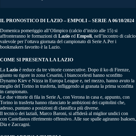
IL PRONOSTICO DI LAZIO – EMPOLI – SERIE A 06/10/2024
Domenica pomeriggio all’Olimpico (calcio d’inizio alle 15) si
affronteranno le formazioni di
Lazio
ed
Empoli
, nell’incontro di calcio
valevole per l’ottava giornata del campionato di Serie A.Per i
bookmakers favorito è la Lazio.
COME SI PRESENTA LA LAZIO
La
Lazio
è reduce da tre vittorie consecutive. Dopo il ko di Firenze,
giunto su rigore in zona Cesarini, i biancocelesti hanno sconfitto
Dynamo Kiev e Nizza in Europa League e, nel mezzo, hanno avuto la
meglio del Torino in trasferta, infliggendo ai granata la prima sconfitta
in campionato.
Le due vittorie di fila in Serie A, con Verona in casa e, appunto, con
Torino in trasferta hanno rilanciato le ambizioni dei capitolini che,
adesso, puntano a posizioni di classifica più diverse.
Il tecnico dei laziali, Marco Baroni, si affiderà al miglior undici con
con Castellanos riferimento offensivo. Alle sue spalle agiranno Isaksen,
Dia e Zaccagni.