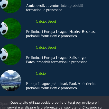
Amichevoli, Juventus-Inter: probabili
formazioni e pronostico
Calcio
,
Sport
Preliminari Europa League, Hradec-Besiktas:
probabili formazioni e pronostico
Calcio
,
Sport
Preliminari Europa League, Salisburgo-
Pafos: probabili formazioni e pronostico
Calcio
Europa League preliminari, Paok Anderlecht:
probabili formazioni e pronostico
Questo sito utilizza cookie propri e di terzi per migliorare i
SportNews.BetFlag -
Copyright © 2025
servizi e analizzare le preferenze dei suoi utenti. Cliccando su
Questo sito non
SportNews BetFlag