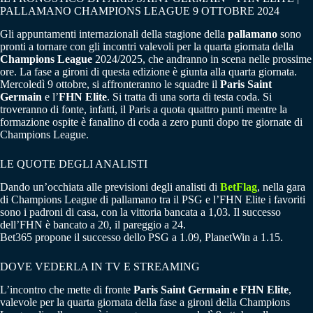
PALLAMANO CHAMPIONS LEAGUE 9 OTTOBRE 2024
Gli appuntamenti internazionali della stagione della
pallamano
sono
pronti a tornare con gli incontri valevoli per la quarta giornata della
Champions League
2024/2025, che andranno in scena nelle prossime
ore. La fase a gironi di questa edizione è giunta alla quarta giornata.
Mercoledì 9 ottobre, si affronteranno le squadre il
Paris Saint
Germain
e l’
FHN Elite
. Si tratta di una sorta di testa coda. Si
troveranno di fonte, infatti, il Paris a quota quattro punti mentre la
formazione ospite è fanalino di coda a zero punti dopo tre giornate di
Champions League.
LE QUOTE DEGLI ANALISTI
Dando un’occhiata alle previsioni degli analisti di
BetFlag
, nella gara
di Champions League di pallamano tra il PSG e l’FHN Elite i favoriti
sono i padroni di casa, con la vittoria bancata a 1,03. Il successo
dell’FHN è bancato a 20, il pareggio a 24.
Bet365 propone il successo dello PSG a 1.09, PlanetWin a 1.15.
DOVE VEDERLA IN TV E STREAMING
L’incontro che mette di fronte
Paris Saint Germain e FHN Elite
,
valevole per la quarta giornata della fase a gironi della Champions