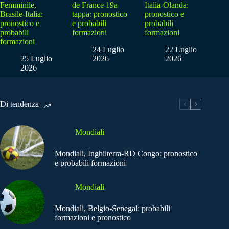
Femminile,
de France 19a
Italia-Olanda:
Brasile-Italia:
tappa: pronostico
pronostico e
pronostico e
e probabili
probabili
probabili
formazioni
formazioni
formazioni
24 Luglio
22 Luglio
25 Luglio
2026
2026
2026
Di tendenza
Mondiali
Mondiali, Inghilterra-RD Congo: pronostico
e probabili formazioni
Mondiali
Mondiali, Belgio-Senegal: probabili
formazioni e pronostico