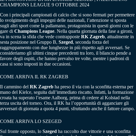
CHAMPIONS LEAGUE 9 OTTOBRE 2024
Con i principali campionati di calcio che si sono fermati per permettere
lo svolgimento degli impegni delle nazionali, l’attenzione si sposta
sugli altri sport come la pallamano, protagonista in questi giorni con le
gare di
Champions League
. Nella quarta giornata della fase a gironi,
va in scena la sfida che vede contrapposte
RK Zagreb
, attualmente in
sesta posizione nel Gruppo B,
Szeged
, seconda forza del
raggruppamento con due lunghezze in più rispetto agli avversari. Se
consideriamo gli ultimi cinque precedenti tra loro, il bilancio pende a
favore degli ospiti, che hanno prevalso tre volte, mentre i padroni di
casa si sono imposti in due occasioni.
COME ARRIVA IL RK ZAGREB
Il cammino del
RK Zagreb
ha preso il via con la sconfitta esterna per
mano del Kielce, seguita dall’immediato riscatto. Infatti, la formazione
croata ha superato l’esame Aalborg, prima di cedere al Kolstad nella
terza uscita del torneo. Ora, il RK ha l’opportunità di agganciare gli
avversari di giornata a quota 4 punti, sfruttando anche il fattore campo.
COME ARRIVA LO SZEGED
Sul fronte opposto, lo
Szeged
ha raccolto due vittorie e una sconfitta