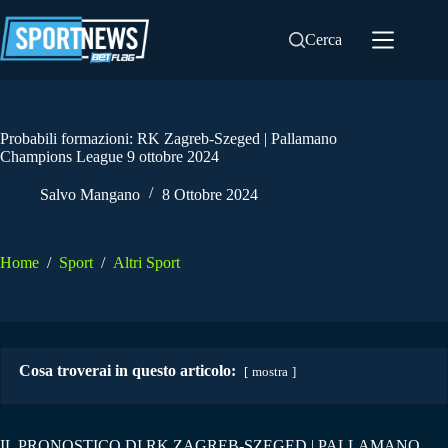
Salta
al
Cerca
contenuto
Probabili formazioni: RK Zagreb-Szeged | Pallamano
Champions League 9 ottobre 2024
Salvo Mangano
8 Ottobre 2024
Home
/
Sport
/
Altri Sport
Cosa troverai in questo articolo:
mostra
IL PRONOSTICO DI RK ZAGREB-SZEGED | PALLAMANO