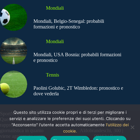
Mondiali
Mondiali, Belgio-Senegal: probabili
formazioni e pronostico
Mondiali
Mondiali, USA Bosnia: probabili formazioni
e pronostico
Tennis
Paolini Golubic, 2T Wimbledon: pronostico e
dove vederla
Questo sito utilizza cookie propri e di terzi per migliorare i
SportNews.BetFlag -
Copyright © 2025
servizi e analizzare le preferenze dei suoi utenti. Cliccando su
Questo sito non
SportNews BetFlag
"Acconsento" l'utente accetta automaticamente
l'utilizzo dei
rappresenta una testata
Sede Legale: Via degli
giornalistica in quanto
Aldobrandeschi, 300 |
cookie.
viene aggiornato senza
00163 | Roma