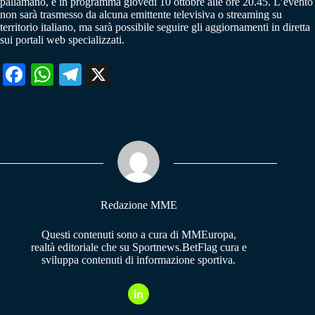
pallamano, è in programma giovedì 10 ottobre alle ore 20.45. L’evento
non sarà trasmesso da alcuna emittente televisiva o streaming su
territorio italiano, ma sarà possibile seguire gli aggiornamenti in diretta
sui portali web specializzati.
Fa
W
Te
X
ce
ha
le
bo
ts
gr
ok
A
a
pp
m
Redazione MME
Questi contenuti sono a cura di MMEuropa,
realtà editoriale che su Sportnews.BetFlag cura e
sviluppa contenuti di informazione sportiva.