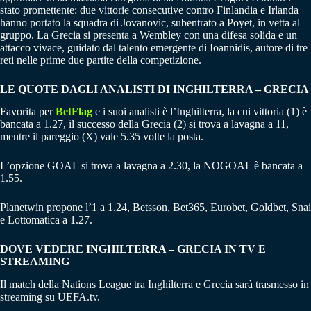
stato promettente: due vittorie consecutive contro Finlandia e Irlanda
hanno portato la squadra di Jovanovic, subentrato a Poyet, in vetta al
gruppo. La Grecia si presenta a Wembley con una difesa solida e un
attacco vivace, guidato dal talento emergente di Ioannidis, autore di tre
reti nelle prime due partite della competizione.
LE QUOTE DAGLI ANALISTI DI INGHILTERRA – GRECIA
Favorita per
BetFlag
e i suoi analisti è l’Inghilterra, la cui vittoria (1) è
bancata a 1.27, il successo della Grecia (2) si trova a lavagna a 11,
mentre il pareggio (X) vale 5.35 volte la posta.
L’opzione GOAL si trova a lavagna a 2.30, la NOGOAL è bancata a
1.55.
Planetwin propone l’1 a 1.24, Betsson, Bet365, Eurobet, Goldbet, Snai
e Lottomatica a 1.27.
DOVE VEDERE INGHILTERRA – GRECIA IN TV E
STREAMING
Il match della Nations League tra Inghilterra e Grecia sarà trasmesso in
streaming su UEFA.tv.