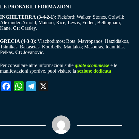
LE PROBABILI FORMAZIONI
INGHILTERRA (3-4-2-1):
Pickford; Walker, Stones, Colwill;
Alexander-Arnold, Mainoo, Rice, Lewis; Foden, Bellingham;
Kane.
Ct:
Carsley.
GRECIA (4-3-3):
Vlachodimos; Rota, Mavropanos, Hatzidiakos,
Tsimikas; Bakasetas, Kourbelis, Mantalos; Masouras, Ioannidis,
Pelkas.
Ct:
Jovanovic.
Per consultare altre informazioni sulle
quote scommesse
e le
manifestazioni sportive, puoi visitare la
sezione dedicata
Fa
W
Te
X
ce
ha
le
bo
ts
gr
ok
A
a
pp
m