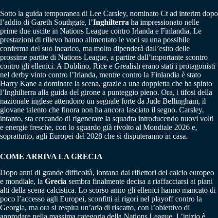
Sotto la guida temporanea di Lee Carsley, nominato Ct ad interim dopo
l’addio di Gareth Southgate, l’
Inghilterra
ha impressionato nelle
prime due uscite in Nations League contro Irlanda e Finlandia. Le
prestazioni di rilievo hanno alimentato le voci su una possibile
conferma del suo incarico, ma molto dipenderà dall’esito delle
prossime partite di Nations League, a partire dall’importante scontro
contro gli ellenici. A Dublino, Rice e Grealish erano stati i protagonisti
nel derby vinto contro l’Irlanda, mentre contro la Finlandia è stato
Harry Kane a dominare la scena, grazie a una doppietta che ha spinto
l’Inghilterra alla guida del girone a punteggio pieno. Ora, i tifosi della
nazionale inglese attendono un segnale forte da Jude Bellingham, il
giovane talento che finora non ha ancora lasciato il segno. Carsley,
intanto, sta cercando di rigenerare la squadra introducendo nuovi volti
e energie fresche, con lo sguardo già rivolto al Mondiale 2026 e,
soprattutto, agli Europei del 2028 che si disputeranno in casa.
COME ARRIVA LA GRECIA
Dopo anni di grande difficoltà, lontana dai riflettori del calcio europeo
e mondiale, la
Grecia
sembra finalmente decisa a riaffacciarsi ai piani
alti della scena calcistica. Lo scorso anno gli ellenici hanno mancato di
poco l’accesso agli Europei, sconfitti ai rigori nel playoff contro la
Georgia, ma ora si respira un’aria di riscatto, con l’obiettivo di
approdare nella massima categoria della Nations League. L’inizio è