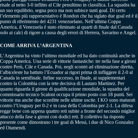
risale al netto 3-0 inflitto al Cile penultimo in classifica. La squadra ha
un suo equilibrio, segna poco ma non subisce tanti goal. Di certo
l’elemento più rappresentativo è Rondon che ha siglato due goal ed è il
punto di riferimento del 4231 venezuelano. Nell’ultima Coppa
America, il Venezuela è stato eliminato ai quarti di finale dal Canada
solo ai calci di rigore a causa degli errori di Herrera, Savarino e Angel.
COME ARRIVA L’ARGENTINA
L’Argentina ha vinto l’ultimo mondiale ed ha dato continuità anche in
Coppa America. Una serie di vittorie fantastiche: tre nella fase a gironi
contro Perù, Cile e Canada. Poi, negli scontri ad eliminazione diretta,
l’albiceleste ha battuto l’Ecuador ai rigori prima di infliggere il 2-0 al
Canada in semifinale. Infine successo, in finale, ai supplementari
contro la Colombia con la rete decisiva di Lautaro Martinez. Per
quanto riguarda il girone di qualificazione mondiale, la squadra del
commissario tecnico Scaloni occupa il primo posto con 18 punti. Sei
vittorie ma anche due sconfitte nelle ultime uscite. I KO sono maturati
contro l’Uruguay per 0-2 e in casa della Colombia per 2-1. La difesa
regge bene con appena quattro reti subite a fronte del secondo miglior
attacco della fase a gironi con dodici reti. Il collettivo ha risposto
presente come dimostrano i tre goal di Messi, i due di Nico Gonzalez
ed Otamendi.