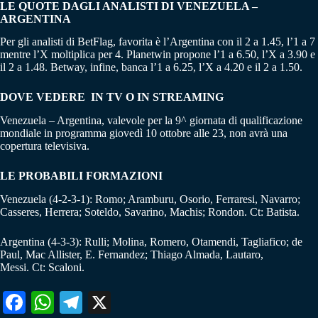
LE QUOTE DAGLI ANALISTI DI VENEZUELA –
ARGENTINA
Per gli analisti di BetFlag, favorita è l’Argentina con il 2 a 1.45, l’1 a 7
mentre l’X moltiplica per 4. Planetwin propone l’1 a 6.50, l’X a 3.90 e
il 2 a 1.48. Betway, infine, banca l’1 a 6.25, l’X a 4.20 e il 2 a 1.50.
DOVE VEDERE IN TV O IN STREAMING
Venezuela – Argentina, valevole per la 9^ giornata di qualificazione
mondiale in programma giovedì 10 ottobre alle 23, non avrà una
copertura televisiva.
LE PROBABILI FORMAZIONI
Venezuela (4-2-3-1): Romo; Aramburu, Osorio, Ferraresi, Navarro;
Casseres, Herrera; Soteldo, Savarino, Machis; Rondon. Ct: Batista.
Argentina (4-3-3): Rulli; Molina, Romero, Otamendi, Tagliafico; de
Paul, Mac Allister, E. Fernandez; Thiago Almada, Lautaro,
Messi. Ct: Scaloni.
Fa
W
Te
X