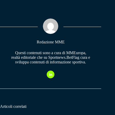
ce
ha
le
bo
ts
gr
ok
A
a
pp
m
Redazione MME
Questi contenuti sono a cura di MMEuropa,
realtà editoriale che su Sportnews.BetFlag cura e
sviluppa contenuti di informazione sportiva.
Articoli correlati