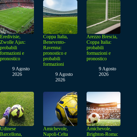
Eredivisie,
Coppa Italia,
Arezzo Brescia,
Zwolle Ajax:
Benevento-
Coppa Italia:
probabili
Ravenna:
probabili
formazioni e
pronostico e
formazioni e
pronostico
probabili
pronostico
formazioni
9 Agosto
9 Agosto
2026
9 Agosto
2026
2026
Udinese
Amichevole,
Amichevole,
Barcellona,
Napoli-Celta
Brighton-Roma: