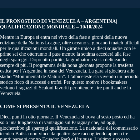
IL PRONOSTICO DI VENEZUELA – ARGENTINA|
QUALIFICAZIONE MONDIALE – 10/10/202
4
Mentre in Europa si entra nel vivo della fase a gironi della nuova
edizione della Nations League, oltre oceano si giocano i match ufficiali
per le qualificazioni mondiali. Un girone unico a dieci squadre con le
prime sei che otterranno il pass mentre la settima accederà alla fase
degli spareggi. Dopo otto partite, la graduatoria si sta delineando
sempre di più. Il programma della nona giornata propone la trasferta
ostica per l’Argentina in casa del Venezuela. La gara si giocherà allo
stadio “Monumental de Maturin”. L’albiceleste sta vivendo un periodo
storico ricco di successi e trofei. Per questo motivo i bookmakers
vedono i ragazzi di Scaloni favoriti per ottenere i tre punti anche in
Venezuela.
COME SI PRESENTA IL VENEZUELA
Dieci punti in otto giornate. Il Venezuela si trova al sesto posto ed ha
solo una lunghezza di vantaggio sul Paraguay che, ad oggi,
giocherebbe gli spareggi qualificazione. La nazionale del commissario
tecnico Batista non vince da quattro gare raccogliendo appena tre
punti: pareggi contro Ecuador, Perù e Uruguay. L’ultimo successo