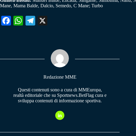
Guinea-Bissau:
Manuel Balde; Encada, Sangante, Sambinha, Nanu; S
Mane, Mama Balde, Dalcio, Semedo, C Mane; Turbo
Fa
W
Te
X
ce
ha
le
bo
ts
gr
ok
A
a
pp
m
Redazione MME
Questi contenuti sono a cura di MMEuropa,
realtà editoriale che su Sportnews.BetFlag cura e
sviluppa contenuti di informazione sportiva.