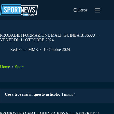
Salta
al
Cerca
contenuto
PROBABILI FORMAZIONI: MALI- GUINEA BISSAU –
VENERDI’ 11 OTTOBRE 2024
Redazione MME
10 Ottobre 2024
Home
/
Sport
Cosa troverai in questo articolo:
mostra
PRONOSTICO MALI- GUINEA BISSAU – VENERDI’ 11