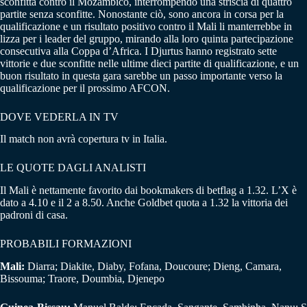
sconfitta contro il Mozambico, interrompendo una striscia di quattro
partite senza sconfitte. Nonostante ciò, sono ancora in corsa per la
qualificazione e un risultato positivo contro il Mali li manterrebbe in
lizza per i leader del gruppo, mirando alla loro quinta partecipazione
consecutiva alla Coppa d’Africa. I Djurtus hanno registrato sette
vittorie e due sconfitte nelle ultime dieci partite di qualificazione, e un
buon risultato in questa gara sarebbe un passo importante verso la
qualificazione per il prossimo AFCON.
DOVE VEDERLA IN TV
Il match non avrà copertura tv in Italia.
LE QUOTE DAGLI ANALISTI
Il Mali è nettamente favorito dai bookmakers di betflag a 1.32. L’X è
dato a 4.10 e il 2 a 8.50. Anche Goldbet quota a 1.32 la vittoria dei
padroni di casa.
PROBABILI FORMAZIONI
Mali:
Diarra; Diakite, Diaby, Fofana, Doucoure; Dieng, Camara,
Bissouma; Traore, Doumbia, Djenepo