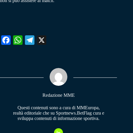
non si può assistere al match.
Fa
W
Te
X
ce
ha
le
bo
ts
gr
ok
A
a
pp
m
Redazione MME
Questi contenuti sono a cura di MMEuropa,
realtà editoriale che su Sportnews.BetFlag cura e
sviluppa contenuti di informazione sportiva.