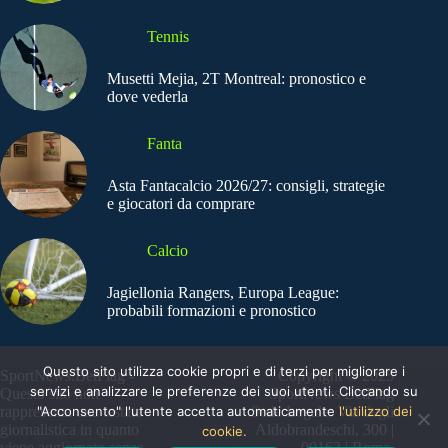
Tennis
Musetti Mejia, 2T Montreal: pronostico e
dove vederla
Fanta
Asta Fantacalcio 2026/27: consigli, strategie
e giocatori da comprare
Calcio
Jagiellonia Rangers, Europa League:
probabili formazioni e pronostico
Questo sito utilizza cookie propri e di terzi per migliorare i
SportNews.BetFlag -
Copyright © 2025
servizi e analizzare le preferenze dei suoi utenti. Cliccando su
Questo sito non
SportNews BetFlag
rappresenta una testata
"Acconsento" l'utente accetta automaticamente
Sede Legale: Via degli
l'utilizzo dei
giornalistica in quanto
Aldobrandeschi, 300 |
cookie.
viene aggiornato senza
00163 | Roma