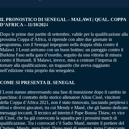
IL PRONOSTICO DI SENEGAL – MALAWI | QUAL. COPPA
D’AFRICA – 11/10/202
4
Dopo le prime due partite di settembre, valide per la qualificazione alla
prossima Coppa d’Africa, si riprende con altre due giornate in
programma, con il Senegal impegnato nella doppia sfida contro il
Malawi. I Leoni arrivano con un buon bottino: un pareggio contro il
Burkina Faso nella gara d’esordio, seguito da una vittoria di misura
contro il Burundi. Il Malawi, invece, mira a centrare l’impresa di
tornare alla qualificazione, un traguardo che aveva raggiunto
nell’edizione vinta proprio dai senegalesi.
COME SI PRESENTA IL SENEGAL
I Leoni stanno attraversando una fase di transizione dopo il cambio in
panchina: il contratto dello storico allenatore Aliou Cissé, vincitore
della Coppa d’Africa 2021, non è stato rinnovato, lasciando perplessi i
tifosi e diversi giocatori, tra cui Mendy e Mané, che gli hanno dedicato
messaggi toccanti. Il tecnico ad interim è Pape Bouna Thiaw, ex vice
di Cissé, che ha già convocato la squadra per i prossimi match di
qualificazione. Tra i convocati c’è Sadio Mané, mentre il portiere del
Chelsea, Mendy, resta fuori. Dopo mesi di assenza, torna l’attaccante