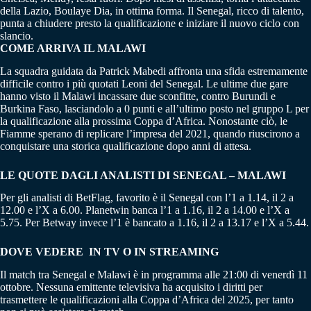
della Lazio, Boulaye Dia, in ottima forma. Il Senegal, ricco di talento,
punta a chiudere presto la qualificazione e iniziare il nuovo ciclo con
slancio.
COME ARRIVA IL MALAWI
La squadra guidata da Patrick Mabedi affronta una sfida estremamente
difficile contro i più quotati Leoni del Senegal. Le ultime due gare
hanno visto il Malawi incassare due sconfitte, contro Burundi e
Burkina Faso, lasciandolo a 0 punti e all’ultimo posto nel gruppo L per
la qualificazione alla prossima Coppa d’Africa. Nonostante ciò, le
Fiamme sperano di replicare l’impresa del 2021, quando riuscirono a
conquistare una storica qualificazione dopo anni di attesa.
LE QUOTE DAGLI ANALISTI DI SENEGAL – MALAWI
Per gli analisti di BetFlag, favorito è il Senegal con l’1 a 1.14, il 2 a
12.00 e l’X a 6.00. Planetwin banca l’1 a 1.16, il 2 a 14.00 e l’X a
5.75. Per Betway invece l’1 è bancato a 1.16, il 2 a 13.17 e l’X a 5.44.
DOVE VEDERE IN TV O IN STREAMING
Il match tra Senegal e Malawi è in programma alle 21:00 di venerdì 11
ottobre. Nessuna emittente televisiva ha acquisito i diritti per
trasmettere le qualificazioni alla Coppa d’Africa del 2025, per tanto