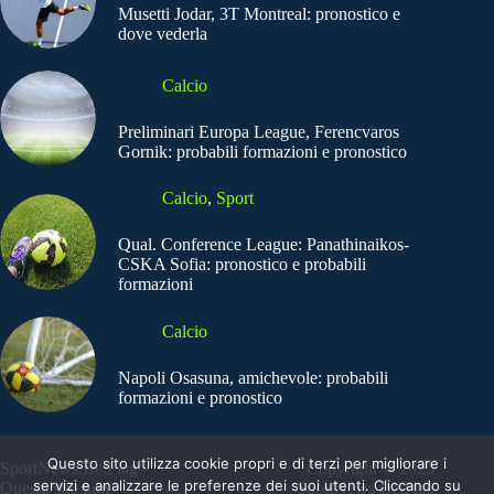
Musetti Jodar, 3T Montreal: pronostico e
dove vederla
Calcio
Preliminari Europa League, Ferencvaros
Gornik: probabili formazioni e pronostico
Calcio
,
Sport
Qual. Conference League: Panathinaikos-
CSKA Sofia: pronostico e probabili
formazioni
Calcio
Napoli Osasuna, amichevole: probabili
formazioni e pronostico
Questo sito utilizza cookie propri e di terzi per migliorare i
SportNews.BetFlag -
Copyright © 2025
servizi e analizzare le preferenze dei suoi utenti. Cliccando su
Questo sito non
SportNews BetFlag