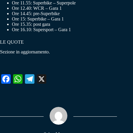
Ore 11.55: Superbike – Superpole
Ore 12.40: WCR – Gara 1
Ore 14.45: pre-Superbike
Ore 15: Superbike – Gara 1
Ore 15.35: post gara
Ore 16.10: Supersport – Gara 1
LE QUOTE
Sezione in aggiornamento.
Fa
W
Te
X
ce
ha
le
bo
ts
gr
ok
A
a
pp
m