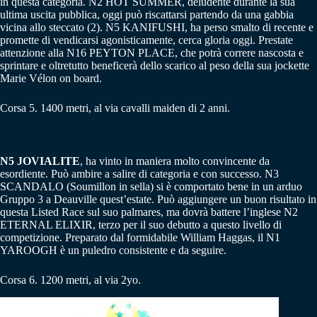
in questa categoria. N2 HOT SUMMER, deludente durante la sua
ultima uscita pubblica, oggi può riscattarsi partendo da una gabbia
vicina allo steccato (2). N5 KANIFUSHI, ha perso smalto di recente e
promette di vendicarsi agonisticamente, cerca gloria oggi. Prestate
attenzione alla N16 PEYTON PLACE, che potrà correre nascosta e
sprintare e oltretutto beneficerà dello scarico al peso della sua jockette
Marie Vélon on board.
Corsa 5. 1400 metri, al via cavalli maiden di 2 anni.
N5 JOVIALITE
, ha vinto in maniera molto convincente da
esordiente. Può ambire a salire di categoria e con successo. N3
SCANDALO (Soumillon in sella) si è comportato bene in un arduo
Gruppo 3 a Deauville quest’estate. Può aggiungere un buon risultato in
questa Listed Race sul suo palmares, ma dovrà battere l’inglese N2
ETERNAL ELIXIR, terzo per il suo debutto a questo livello di
competizione. Preparato dal formidabile William Haggas, il N1
YAROOGH è un puledro consistente e da seguire.
Corsa 6. 1200 metri, al via 2yo.