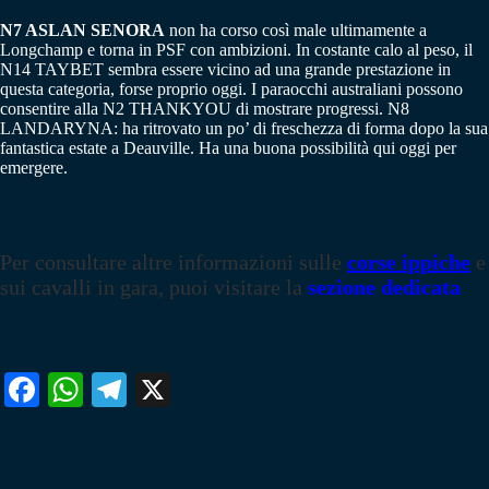
N7 ASLAN SENORA
non ha corso così male ultimamente a
Longchamp e torna in PSF con ambizioni. In costante calo al peso, il
N14 TAYBET sembra essere vicino ad una grande prestazione in
questa categoria, forse proprio oggi. I paraocchi australiani possono
consentire alla N2 THANKYOU di mostrare progressi. N8
LANDARYNA: ha ritrovato un po’ di freschezza di forma dopo la sua
fantastica estate a Deauville. Ha una buona possibilità qui oggi per
emergere.
Per consultare altre informazioni sulle
corse ippiche
e
sui cavalli in gara, puoi visitare la
sezione dedicata
Fa
W
Te
X
ce
ha
le
bo
ts
gr