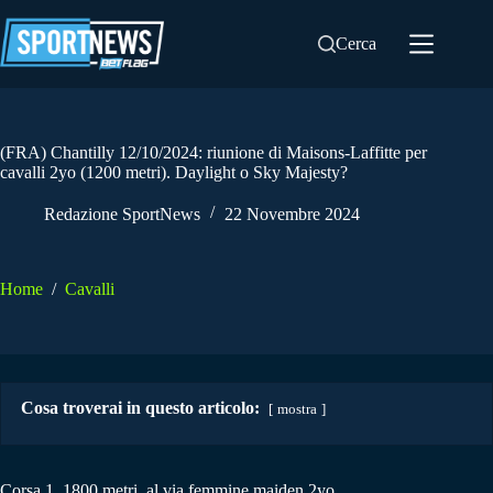
Salta
al
Cerca
contenuto
(FRA) Chantilly 12/10/2024: riunione di Maisons-Laffitte per
cavalli 2yo (1200 metri). Daylight o Sky Majesty?
Redazione SportNews
22 Novembre 2024
Home
/
Cavalli
Cosa troverai in questo articolo:
mostra
Corsa 1. 1800 metri, al via femmine maiden 2yo.