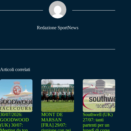
ok
A
a
pp
m
Redazione SportNews
Articoli correlati
30/07/2026:
MONT DE
Southwell (UK)
GOODWOOD
MARSAN
27/07: tanti
(UK) 30/07:
[FRA] 29/07:
partenti per un
Meeting da top
riunione con psi
lunedì di corse