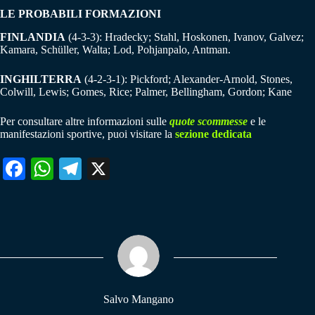
LE PROBABILI FORMAZIONI
FINLANDIA
(4-3-3): Hradecky; Stahl, Hoskonen, Ivanov, Galvez;
Kamara, Schüller, Walta; Lod, Pohjanpalo, Antman.
INGHILTERRA
(4-2-3-1): Pickford; Alexander-Arnold, Stones,
Colwill, Lewis; Gomes, Rice; Palmer, Bellingham, Gordon; Kane
Per consultare altre informazioni sulle
quote scommesse
e le
manifestazioni sportive, puoi visitare la
sezione dedicata
Fa
W
Te
X
ce
ha
le
bo
ts
gr
ok
A
a
pp
m
Salvo Mangano