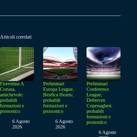
Articoli correlati
Fiorentina A
Preliminari
Preliminari
Coruna,
Europa League,
Conference
amichevole:
Benfica Hearts:
League,
probabili
probabili
Debrecen
formazioni e
formazioni e
Copenaghen:
pronostico
pronostico
probabili
formazioni e
6 Agosto
6 Agosto
pronostico
2026
2026
6 Agosto