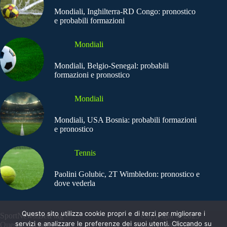
Mondiali, Inghilterra-RD Congo: pronostico
e probabili formazioni
Mondiali
Mondiali, Belgio-Senegal: probabili
formazioni e pronostico
Mondiali
Mondiali, USA Bosnia: probabili formazioni
e pronostico
Tennis
Paolini Golubic, 2T Wimbledon: pronostico e
dove vederla
Questo sito utilizza cookie propri e di terzi per migliorare i
SportNews.BetFlag -
Copyright © 2025
servizi e analizzare le preferenze dei suoi utenti. Cliccando su
Questo sito non
SportNews BetFlag