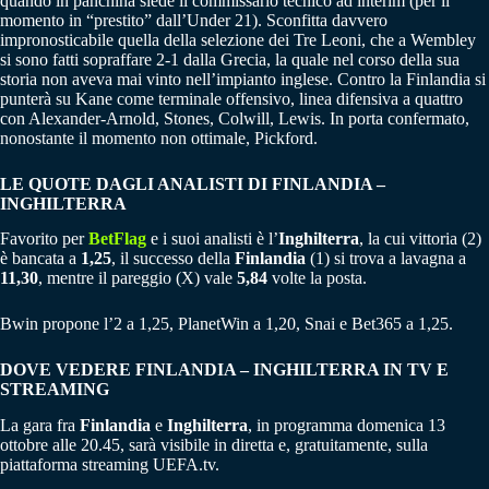
quando in panchina siede il commissario tecnico ad interim (per il
momento in “prestito” dall’Under 21). Sconfitta davvero
impronosticabile quella della selezione dei Tre Leoni, che a Wembley
si sono fatti sopraffare 2-1 dalla Grecia, la quale nel corso della sua
storia non aveva mai vinto nell’impianto inglese. Contro la Finlandia si
punterà su Kane come terminale offensivo, linea difensiva a quattro
con Alexander-Arnold, Stones, Colwill, Lewis. In porta confermato,
nonostante il momento non ottimale, Pickford.
LE QUOTE DAGLI ANALISTI DI
FINLANDIA –
INGHILTERRA
Favorito per
BetFlag
e i suoi analisti è l’
Inghilterra
, la cui vittoria (2)
è bancata a
1,25
, il successo della
Finlandia
(1) si trova a lavagna a
11,30
, mentre il pareggio (X) vale
5,84
volte la posta.
Bwin propone l’2 a 1,25, PlanetWin a 1,20, Snai e Bet365 a 1,25.
DOVE VEDERE
FINLANDIA – INGHILTERRA
IN TV E
STREAMING
La gara fra
Finlandia
e
Inghilterra
, in programma domenica 13
ottobre alle 20.45, sarà visibile in diretta e, gratuitamente, sulla
piattaforma streaming UEFA.tv.