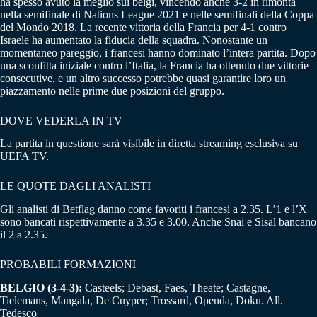
ha spesso avuto la meglio sui belgi, vincendo anche 3-2 in rimonta
nella semifinale di Nations League 2021 e nelle semifinali della Coppa
del Mondo 2018. La recente vittoria della Francia per 4-1 contro
Israele ha aumentato la fiducia della squadra. Nonostante un
momentaneo pareggio, i francesi hanno dominato l’intera partita. Dopo
una sconfitta iniziale contro l’Italia, la Francia ha ottenuto due vittorie
consecutive, e un altro successo potrebbe quasi garantire loro un
piazzamento nelle prime due posizioni del gruppo.
DOVE VEDERLA IN TV
La partita in questione sarà visibile in diretta streaming esclusiva su
UEFA TV.
LE QUOTE DAGLI ANALISTI
Gli analisti di Betflag danno come favoriti i francesi a 2.35. L’1 e l’X
sono bancati rispettivamente a 3.35 e 3.00. Anche Snai e Sisal bancano
il 2 a 2.35.
PROBABILI FORMAZIONI
BELGIO (3-4-3):
Casteels; Debast, Faes, Theate; Castagne,
Tielemans, Mangala, De Cuyper; Trossard, Openda, Doku. All.
Tedesco