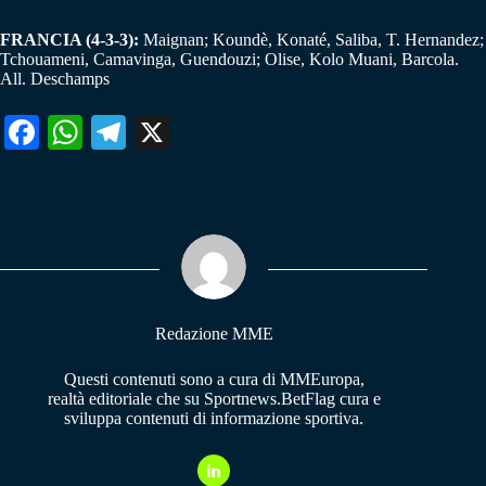
FRANCIA (4-3-3):
Maignan; Koundè, Konaté, Saliba, T. Hernandez;
Tchouameni, Camavinga, Guendouzi; Olise, Kolo Muani, Barcola.
All. Deschamps
Fa
W
Te
X
ce
ha
le
bo
ts
gr
ok
A
a
pp
m
Redazione MME
Questi contenuti sono a cura di MMEuropa,
realtà editoriale che su Sportnews.BetFlag cura e
sviluppa contenuti di informazione sportiva.