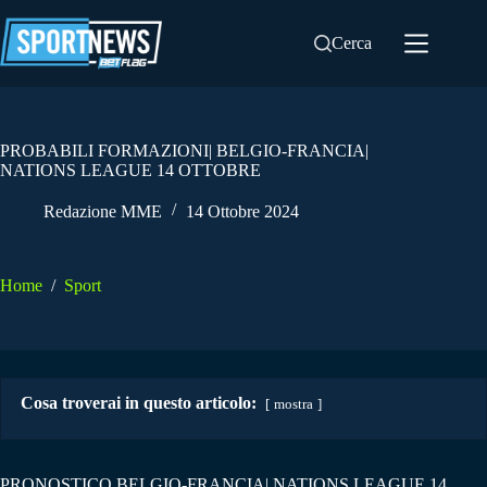
Salta
al
Cerca
contenuto
PROBABILI FORMAZIONI| BELGIO-FRANCIA|
NATIONS LEAGUE 14 OTTOBRE
Redazione MME
14 Ottobre 2024
Home
/
Sport
Cosa troverai in questo articolo:
mostra
PRONOSTICO BELGIO-FRANCIA| NATIONS LEAGUE 14