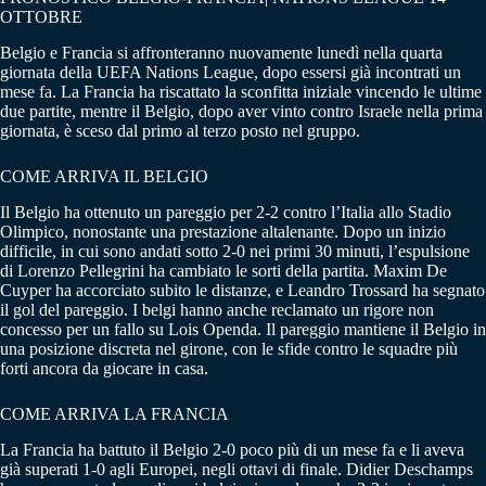
OTTOBRE
Belgio e Francia si affronteranno nuovamente lunedì nella quarta
giornata della UEFA Nations League, dopo essersi già incontrati un
mese fa. La Francia ha riscattato la sconfitta iniziale vincendo le ultime
due partite, mentre il Belgio, dopo aver vinto contro Israele nella prima
giornata, è sceso dal primo al terzo posto nel gruppo.
COME ARRIVA IL BELGIO
Il Belgio ha ottenuto un pareggio per 2-2 contro l’Italia allo Stadio
Olimpico, nonostante una prestazione altalenante. Dopo un inizio
difficile, in cui sono andati sotto 2-0 nei primi 30 minuti, l’espulsione
di Lorenzo Pellegrini ha cambiato le sorti della partita. Maxim De
Cuyper ha accorciato subito le distanze, e Leandro Trossard ha segnato
il gol del pareggio. I belgi hanno anche reclamato un rigore non
concesso per un fallo su Lois Openda. Il pareggio mantiene il Belgio in
una posizione discreta nel girone, con le sfide contro le squadre più
forti ancora da giocare in casa.
COME ARRIVA LA FRANCIA
La Francia ha battuto il Belgio 2-0 poco più di un mese fa e li aveva
già superati 1-0 agli Europei, negli ottavi di finale. Didier Deschamps