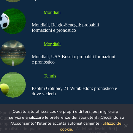
Mondiali
Mondiali, Belgio-Senegal: probabili
formazioni e pronostico
Mondiali
Mondiali, USA Bosnia: probabili formazioni
e pronostico
Tennis
Paolini Golubic, 2T Wimbledon: pronostico e
dove vederla
Questo sito utilizza cookie propri e di terzi per migliorare i
SportNews.BetFlag -
Copyright © 2025
servizi e analizzare le preferenze dei suoi utenti. Cliccando su
Questo sito non
SportNews BetFlag
"Acconsento" l'utente accetta automaticamente
l'utilizzo dei
rappresenta una testata
Sede Legale: Via degli
giornalistica in quanto
Aldobrandeschi, 300 |
cookie.