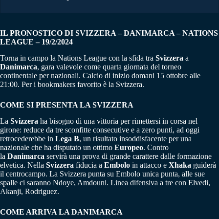
IL PRONOSTICO DI SVIZZERA – DANIMARCA – NATIONS
LEAGUE – 19/2/2024
Torna in campo la Nations League con la sfida tra
Svizzera
a
Danimarca
, gara valevole come quarta giornata del torneo
continentale per nazionali. Calcio di inizio domani 15 ottobre alle
21:00. Per i bookmakers favorito è la Svizzera.
COME SI PRESENTA LA SVIZZERA
La
Svizzera
ha bisogno di una vittoria per rimettersi in corsa nel
girone: reduce da tre sconfitte consecutive e a zero punti, ad oggi
retrocederebbe in
Lega B
, un risultato insoddisfacente per una
nazionale che ha disputato un ottimo
Europeo
. Contro
la
Danimarca
servirà una prova di grande carattere dalle formazione
elvetica. Nella
Svizzera
fiducia a
Embolo
in attacco e
Xhaka
guiderà
il centrocampo. La Svizzera punta su Embolo unica punta, alle sue
spalle ci saranno Ndoye, Amdouni. Linea difensiva a tre con Elvedi,
Akanji, Rodriguez.
COME ARRIVA LA DANIMARCA