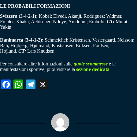
LE PROBABILI FORMAZIONI
Svizzera (3-4-2-1):
Kobel; Elvedi, Akanji, Rodriguez; Widmer,
Freuler, Xhaka, Aebischer; Ndoye, Amdouni; Embolo.
CT:
Murat
Yakin.
Danimarca (3-4-1-2):
Schmeichel; Kristensen, Vestergaard, Nelsson;
Bah, Hojbjerg, Hjulmand, Kristiansen; Eriksen; Poulsen,
Hojlund.
CT:
Lars Knudsen.
Per consultare altre informazioni sulle
quote scommesse
e le
manifestazioni sportive, puoi visitare la
sezione dedicata
Fa
W
Te
X
ce
ha
le
bo
ts
gr
ok
A
a
pp
m