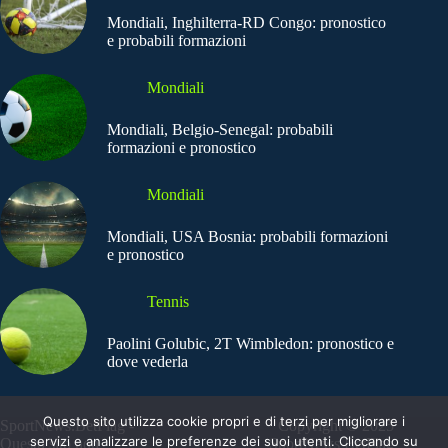
Mondiali, Inghilterra-RD Congo: pronostico
e probabili formazioni
Mondiali
Mondiali, Belgio-Senegal: probabili
formazioni e pronostico
Mondiali
Mondiali, USA Bosnia: probabili formazioni
e pronostico
Tennis
Paolini Golubic, 2T Wimbledon: pronostico e
dove vederla
Questo sito utilizza cookie propri e di terzi per migliorare i
SportNews.BetFlag -
Copyright © 2025
servizi e analizzare le preferenze dei suoi utenti. Cliccando su
Questo sito non
SportNews BetFlag