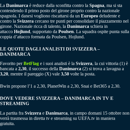
La
Danimarca
è reduce dalla sconfitta contro la
Spagna
, ma si sta
contendendo il primo posto del girone proprio contro la nazionale
spagnola. I danesi vogliono riscattarsi da un
Europeo
deludente e
contro la
Svizzera
cercano tre punti per consolidare il piazzamento nel
girone. Nazionale ricca di talento, la
Danimarca
schiera in
attacco
Hojlund
, supportato da
Poulsen
. La squadra ospite punta sulla
coppia d’attacco formata da Poulsen, Hojlund.
LE QUOTE DAGLI ANALISTI DI SVIZZERA –
DANIMARCA
Favorito per
BetFlag
e i suoi analisti è la
Svizzera
, la cui vittoria (1) è
bancata a
2,30
, il successo della
Danimarca
(2) si trova a lavagna a
3,20
, mentre il pareggio (X) vale
3,50
volte la posta.
Bwin propone l’1 a 2,30, PlanetWin a 2,30, Snai e Bet365 a 2,30.
DOVE VEDERE SVIZZERA – DANIMARCA IN TV E
STREAMING
La partita fra
Svizzera
e
Danimarca
, in campo domani 15 ottobre non
verrà trasmessa in diretta tv e streaming su UEFA.tv in maniera
gratuita.