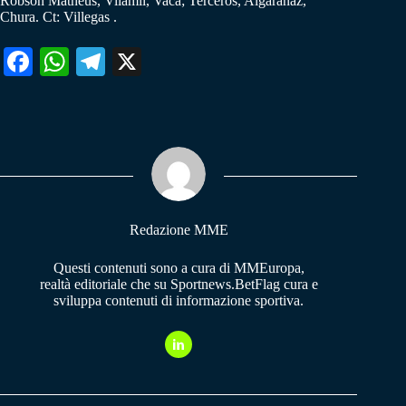
Robson Matheus, Vilamil, Vaca; Terceros, Algaranaz,
Chura. Ct: Villegas .
Fa
W
Te
X
ce
ha
le
bo
ts
gr
ok
A
a
pp
m
Redazione MME
Questi contenuti sono a cura di MMEuropa,
realtà editoriale che su Sportnews.BetFlag cura e
sviluppa contenuti di informazione sportiva.