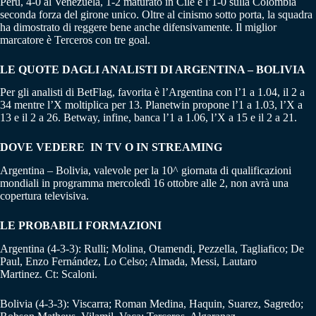
Perù, 4-0 al Venezuela, 1-2 maturato in Cile e l’1-0 sulla Colombia
seconda forza del girone unico. Oltre al cinismo sotto porta, la squadra
ha dimostrato di reggere bene anche difensivamente. Il miglior
marcatore è Terceros con tre goal.
LE QUOTE DAGLI ANALISTI DI ARGENTINA – BOLIVIA
Per gli analisti di BetFlag, favorita è l’Argentina con l’1 a 1.04, il 2 a
34 mentre l’X moltiplica per 13. Planetwin propone l’1 a 1.03, l’X a
13 e il 2 a 26. Betway, infine, banca l’1 a 1.06, l’X a 15 e il 2 a 21.
DOVE VEDERE IN TV O IN STREAMING
Argentina – Bolivia, valevole per la 10^ giornata di qualificazioni
mondiali in programma mercoledì 16 ottobre alle 2, non avrà una
copertura televisiva.
LE PROBABILI FORMAZIONI
Argentina (4-3-3): Rulli; Molina, Otamendi, Pezzella, Tagliafico; De
Paul, Enzo Fernández, Lo Celso; Almada, Messi, Lautaro
Martinez. Ct: Scaloni.
Bolivia (4-3-3): Viscarra; Roman Medina, Haquin, Suarez, Sagredo;