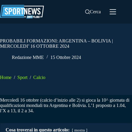
Salta
al
Cerca
contenuto
PROBABILI FORMAZIONI: ARGENTINA – BOLIVIA |
MERCOLEDI’ 16 OTTOBRE 2024
Redazione MME
15 Ottobre 2024
Home
/
Sport
/
Calcio
Mercoledì 16 ottobre (calcio d’inizio alle 2) si gioca la 10^ giornata di
qualificazioni mondiali tra Argentina e Bolivia. L’1 proposto a 1.04,
l’X a 13, il 2 a 34.
Cosa troverai in questo articolo:
mostra