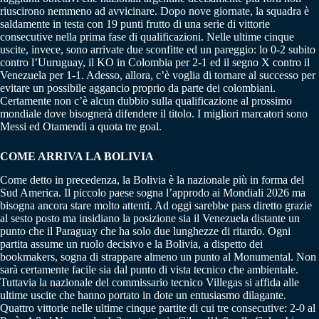
riuscirono nemmeno ad avvicinare. Dopo nove giornate, la squadra è
saldamente in testa con 19 punti frutto di una serie di vittorie
consecutive nella prima fase di qualificazioni. Nelle ultime cinque
uscite, invece, sono arrivate due sconfitte ed un pareggio: lo 0-2 subito
contro l’Uuruguay, il KO in Colombia per 2-1 ed il segno X contro il
Venezuela per 1-1. Adesso, allora, c’è voglia di tornare al successo per
evitare un possibile aggancio proprio da parte dei colombiani.
Certamente non c’è alcun dubbio sulla qualificazione al prossimo
mondiale dove bisognerà difendere il titolo. I migliori marcatori sono
Messi ed Otamendi a quota tre goal.
COME ARRIVA LA BOLIVIA
Come detto in precedenza, la Bolivia è la nazionale più in forma del
Sud America. Il piccolo paese sogna l’approdo ai Mondiali 2026 ma
bisogna ancora stare molto attenti. Ad oggi sarebbe pass diretto grazie
al sesto posto ma insidiano la posizione sia il Venezuela distante un
punto che il Paraguay che ha solo due lunghezze di ritardo. Ogni
partita assume un ruolo decisivo e la Bolivia, a dispetto dei
bookmakers, sogna di strappare almeno un punto al Monumental. Non
sarà certamente facile sia dal punto di vista tecnico che ambientale.
Tuttavia la nazionale del commissario tecnico Villegas si affida alle
ultime uscite che hanno portato in dote un entusiasmo dilagante.
Quattro vittorie nelle ultime cinque partite di cui tre consecutive: 2-0 al