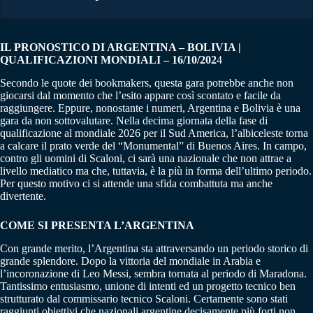
IL PRONOSTICO DI ARGENTINA – BOLIVIA |
QUALIFICAZIONI MONDIALI – 16/10/202
4
Secondo le quote dei bookmakers, questa gara potrebbe anche non
giocarsi dal momento che l’esito appare così scontato e facile da
raggiungere. Eppure, nonostante i numeri, Argentina e Bolivia è una
gara da non sottovalutare. Nella decima giornata della fase di
qualificazione al mondiale 2026 per il Sud America, l’albiceleste torna
a calcare il prato verde del “Monumental” di Buenos Aires. In campo,
contro gli uomini di Scaloni, ci sarà una nazionale che non attrae a
livello mediatico ma che, tuttavia, è la più in forma dell’ultimo periodo.
Per questo motivo ci si attende una sfida combattuta ma anche
divertente.
COME SI PRESENTA L’ARGENTINA
Con grande merito, l’Argentina sta attraversando un periodo storico di
grande splendore. Dopo la vittoria del mondiale in Arabia e
l’incoronazione di Leo Messi, sembra tornata al periodo di Maradona.
Tantissimo entusiasmo, unione di intenti ed un progetto tecnico ben
strutturato dal commissario tecnico Scaloni. Certamente sono stati
raggiunti obiettivi che nazionali argentine decisamente più forti non