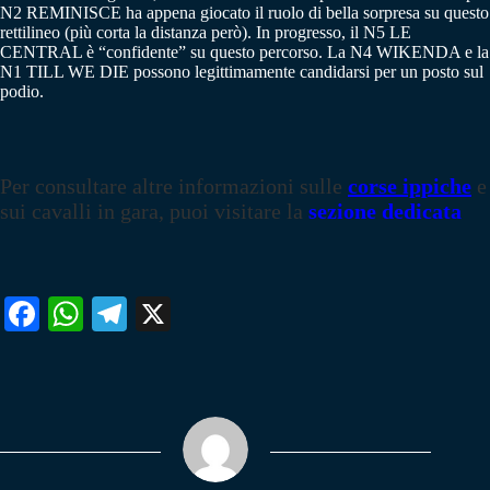
N2 REMINISCE ha appena giocato il ruolo di bella sorpresa su questo
rettilineo (più corta la distanza però). In progresso, il N5 LE
CENTRAL è “confidente” su questo percorso. La N4 WIKENDA e la
N1 TILL WE DIE possono legittimamente candidarsi per un posto sul
podio.
Per consultare altre informazioni sulle
corse ippiche
e
sui cavalli in gara, puoi visitare la
sezione dedicata
Fa
W
Te
X
ce
ha
le
bo
ts
gr
ok
A
a
pp
m