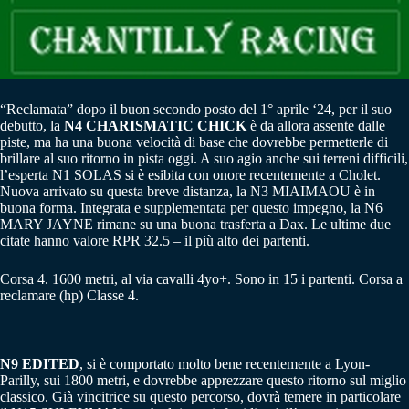
“Reclamata” dopo il buon secondo posto del 1° aprile ‘24, per il suo
debutto, la
N4 CHARISMATIC CHICK
è da allora assente dalle
piste, ma ha una buona velocità di base che dovrebbe permetterle di
brillare al suo ritorno in pista oggi. A suo agio anche sui terreni difficili,
l’esperta N1 SOLAS si è esibita con onore recentemente a Cholet.
Nuova arrivato su questa breve distanza, la N3 MIAIMAOU è in
buona forma. Integrata e supplementata per questo impegno, la N6
MARY JAYNE rimane su una buona trasferta a Dax. Le ultime due
citate hanno valore RPR 32.5 – il più alto dei partenti.
Corsa 4. 1600 metri, al via cavalli 4yo+. Sono in 15 i partenti. Corsa a
reclamare (hp) Classe 4.
N9 EDITED
, si è comportato molto bene recentemente a Lyon-
Parilly, sui 1800 metri, e dovrebbe apprezzare questo ritorno sul miglio
classico. Già vincitrice su questo percorso, dovrà temere in particolare