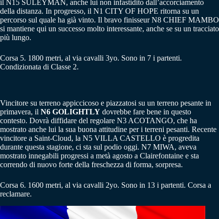
il N15 SULEYMAN, anche lui non infastidito dall’accorciamento
della distanza. In progresso, il N1 CITY OF HOPE ritorna su un
percorso sul quale ha già vinto. Il bravo finisseur N8 CHIEF MAMBO
si mantiene qui un successo molto interessante, anche se su un tracciato
più lungo.
Corsa 5. 1800 metri, al via cavalli 3yo. Sono in 7 i partenti.
Condizionata di Classe 2.
Vincitore su terreno appiccicoso e piazzatosi su un terreno pesante in
primavera, il
N6 GOLIGHTLY
dovrebbe fare bene in questo
contesto. Dovrà diffidare del regolare N3 ACOTANGO, che ha
mostrato anche lui la sua buona attitudine per i terreni pesanti. Recente
vincitore a Saint-Cloud, la N5 VILLA CASTELLO è progredita
durante questa stagione, ci sta sul podio oggi. N7 MIWA, aveva
mostrato innegabili progressi a metà agosto a Clairefontaine e sta
correndo di nuovo forte della freschezza di forma, sorpresa.
Corsa 6. 1600 metri, al via cavalli 2yo. Sono in 13 i partenti. Corsa a
reclamare.