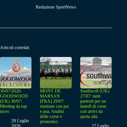
Redazione SportNews
Articoli correlati
30/07/2026:
MONT DE
Southwell (UK)
GOODWOOD
MARSAN
27/07: tanti
(UK) 30/07:
[FRA] 29/07:
partenti per un
Meeting da top
riunione con psi
lunedì di corse
races
e psa. Analisi
con arrivi da
delle corse e
quota alta
29 Luglio
pronostici.
2026
27 Luglio