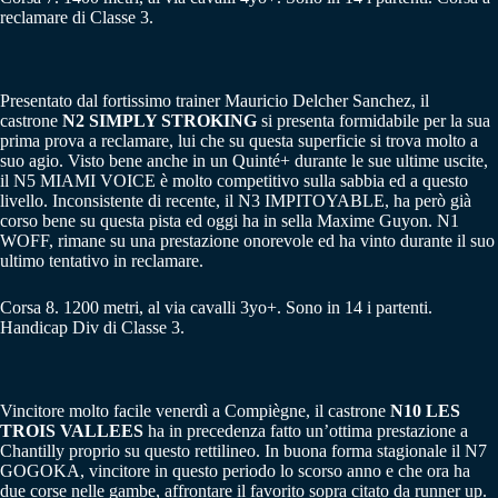
reclamare di Classe 3.
Presentato dal fortissimo trainer Mauricio Delcher Sanchez, il
castrone
N2 SIMPLY STROKING
si presenta formidabile per la sua
prima prova a reclamare, lui che su questa superficie si trova molto a
suo agio. Visto bene anche in un Quinté+ durante le sue ultime uscite,
il N5 MIAMI VOICE è molto competitivo sulla sabbia ed a questo
livello. Inconsistente di recente, il N3 IMPITOYABLE, ha però già
corso bene su questa pista ed oggi ha in sella Maxime Guyon. N1
WOFF, rimane su una prestazione onorevole ed ha vinto durante il suo
ultimo tentativo in reclamare.
Corsa 8. 1200 metri, al via cavalli 3yo+. Sono in 14 i partenti.
Handicap Div di Classe 3.
Vincitore molto facile venerdì a Compiègne, il castrone
N10 LES
TROIS VALLEES
ha in precedenza fatto un’ottima prestazione a
Chantilly proprio su questo rettilineo. In buona forma stagionale il N7
GOGOKA, vincitore in questo periodo lo scorso anno e che ora ha
due corse nelle gambe, affrontare il favorito sopra citato da runner up.