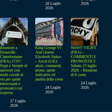
28 Luglio
2026
2026
Riunione a
King George VI
WoW!! VICHY
Deauville-
And Queen
(FRA) –
Clairefontaine
Elizabeth Stakes
COMMENTI E
(FRA) 27/07:
– Ascot (UK):
PRONOSTICI:
Siepi e Steeple di
attori, commenti,
Sabato 25 luglio
spessore con
prono, quote
2026 – Riunione
molti cavalli al
indicative ed
di 8 corse
via per quote
analisi della corsa
24 Luglio
interessanti e
24 Luglio
2026
pronostici con
2026
sorprese
27 Luglio
2026