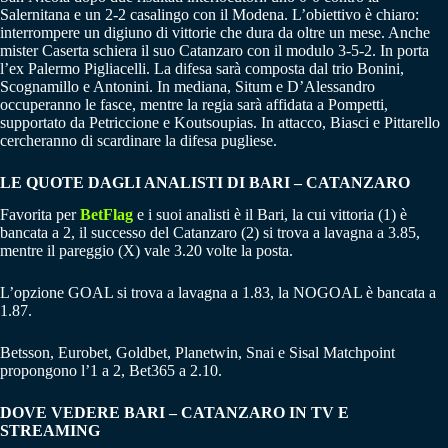
Salernitana e un 2-2 casalingo con il Modena. L’obiettivo è chiaro:
interrompere un digiuno di vittorie che dura da oltre un mese. Anche
mister Caserta schiera il suo Catanzaro con il modulo 3-5-2. In porta
l’ex Palermo Pigliacelli. La difesa sarà composta dal trio Bonini,
Scognamillo e Antonini. In mediana, Situm e D’Alessandro
occuperanno le fasce, mentre la regia sarà affidata a Pompetti,
supportato da Petriccione e Koutsoupias. In attacco, Biasci e Pittarello
cercheranno di scardinare la difesa pugliese.
LE QUOTE DAGLI ANALISTI DI BARI – CATANZARO
Favorita per
BetFlag
e i suoi analisti è il Bari, la cui vittoria (1) è
bancata a 2, il successo del Catanzaro (2) si trova a lavagna a 3.85,
mentre il pareggio (X) vale 3.20 volte la posta.
L’opzione GOAL si trova a lavagna a 1.83, la NOGOAL è bancata a
1.87.
Betsson, Eurobet, Goldbet, Planetwin, Snai e Sisal Matchpoint
propongono l’1 a 2, Bet365 a 2.10.
DOVE VEDERE BARI – CATANZARO IN TV E
STREAMING