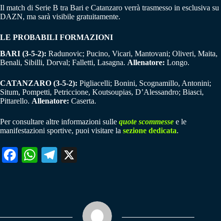
Il match di Serie B tra Bari e Catanzaro verrà trasmesso in esclusiva su
DAZN, ma sarà visibile gratuitamente.
LE PROBABILI FORMAZIONI
BARI (3-5-2):
Radunovic; Pucino, Vicari, Mantovani; Oliveri, Maita,
Benali, Sibilli, Dorval; Falletti, Lasagna.
Allenatore:
Longo.
CATANZARO (3-5-2):
Pigliacelli; Bonini, Scognamillo, Antonini;
Situm, Pompetti, Petriccione, Koutsoupias, D’Alessandro; Biasci,
Pittarello.
Allenatore:
Caserta.
Per consultare altre informazioni sulle
quote scommesse
e le
manifestazioni sportive, puoi visitare la
sezione dedicata
.
Fa
W
Te
X
ce
ha
le
bo
ts
gr
ok
A
a
pp
m