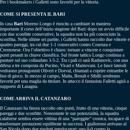
Per i bookmakers i Galletti sono favoriti per la vittoria.
COME SI PRESENTA IL BARI
In casa
Bari
Moreno Longo è riuscito a cambiare in maniera
importante il corso dell’inizio stagione del Bari: dopo un avvio difficile
con due sconfitte consecutive, la squadra non ha più conosciuto la
sconfitta. Nelle ultime sei partite, i Galletti hanno raccolto due vittorie e
quattro pareggi, tra cui due 1-1 consecutivi contro Cosenza e
Cremonese. Ora l’obiettivo è chiaro: tornare a vincere e conquistare
punti pesanti in chiave classifica. Sul fronte tattico Longo continua a
puntare sul suo collaudato 3-5-2. Tra i pali ci sarà Radunovic, con una
difesa a tre composta da Pucino, Vicari e Mantovani. Le fasce laterali
vedranno protagonisti Oliveri e Dorval, chiamati a coprire entrambe le
fasi di gioco. In mezzo al campo, Maita, Benali e Sibilli sembrano
favoriti per una maglia da titolare. In attacco il fantasista Falletti agirà a
supporto di Lasagna.
COME ARRIVA IL CATANZARO
Il Catanzaro ha finora raccolto otto punti, frutto di una vittoria, cinque
pareggi e due sconfitte. Nonostante le sue potenzialità, la squadra
calabrese sembra essere vittima di una “pareggite” cronica, incapace di
trasformare prestazioni equilibrate in successi. I giallorossi arrivano al
San Nicola dopo due risultati interlocutori: uno 0-0 contro la