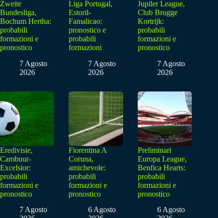
Zweite
Liga Portugal,
Jupiler League,
Bundesliga,
Estoril-
Club Brugge
Bochum Hertha:
Famalicao:
Kortrijk:
probabili
pronostico e
probabili
formazioni e
probabili
formazioni e
pronostico
formazioni
pronostico
7 Agosto
7 Agosto
7 Agosto
2026
2026
2026
Eredivisie,
Fiorentina A
Preliminari
Cambuur-
Coruna,
Europa League,
Excelsior:
amichevole:
Benfica Hearts:
probabili
probabili
probabili
formazioni e
formazioni e
formazioni e
pronostico
pronostico
pronostico
7 Agosto
6 Agosto
6 Agosto