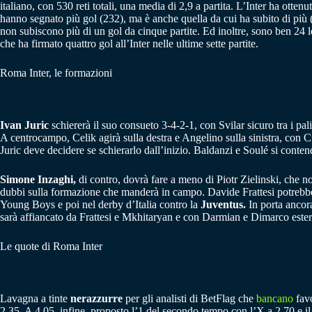
italiano, con 530 reti totali, una media di 2,9 a partita. L’Inter ha otten
hanno segnato più gol (232), ma è anche quella da cui ha subito di più (
non subiscono più di un gol da cinque partite. Ed inoltre, sono ben 2
che ha firmato quattro gol all’Inter nelle ultime sette partite.
Roma Inter, le formazioni
Ivan Juric
schiererà il suo consueto 3-4-2-1, con Svilar sicuro tra i p
A centrocampo, Celik agirà sulla destra e Angelino sulla sinistra, con Cr
Juric deve decidere se schierarlo dall’inizio. Baldanzi e Soulé si conten
Simone Inzaghi,
di contro, dovrà fare a meno di Piotr Zielinski, che no
dubbi sulla formazione che manderà in campo. Davide Frattesi potrebbe pa
Young Boys e poi nel derby d’Italia contro la
Juventus.
In porta ancor
sarà affiancato da Frattesi e Mkhitaryan e con Darmian e Dimarco este
Le quote di Roma Inter
Lavagna a tinte
nerazzurre
per gli analisti di BetFlag che
bancano
favo
2,35. A 4,05, infine, proposto l’1 del secondo tempo con l’X a 2,70 e il