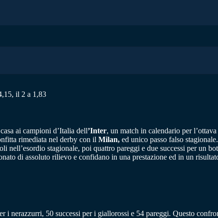
,15, il 2 a 1,83
 casa ai campioni d’Italia dell
’Inter
, un match in calendario per l’ottava
nfitta rimediata nel derby con il
Milan,
ed unico passo falso stagionale.
li nell’esordio stagionale, poi quattro pareggi e due successi per un bot
o di assoluto rilievo e confidano in una prestazione ed in un risultato 
er i nerazzurri, 50 successi per i giallorossi e 54 pareggi. Questo confron