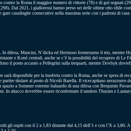
uto contro la Roma il maggior numero di vittorie (78) e di gol segnati (298
298). Dal 2021, i giallorossi hanno perso sei delle ultime otto sfide con
4 le gare casalinghe consecutive nella massima serie con i padroni di 
ali. In difesa, Mancini, N’dicka ed Hermoso formeranno il trio, mentre 
istante e Koné centrali, anche se c’è la possibilità del recupero di Le F
dono il posto accanto a Pellegrini sulla trequarti, mentre Dovbyk dovrebbe
n sarà disponibile per la trasferta contro la Roma, anche se spera di re
rtire titolare al posto di Nicolò Barella. Il vicecapitano nerazzurro do
a spazio a Sommer estremo baluardo di una difesa con Benjamin Pavard a
rni. In attacco dovrebbe essere riconfermato il tandem Thuram e Lautar
riti gli ospiti con il 2 a 1,83 distante dal 4,15 dell’1 e con l’X a 3,80.
 2 a 2,10.