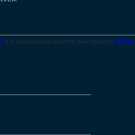
se
e le manifestazioni sportive, puoi visitare la
sezione