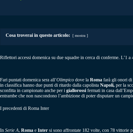
Cosa troverai in questo articolo:
mostra
Riflettori accessi domenica su due squadre in cerca di conferme. L’1 a 4
Fari puntati domenica sera all’
Olimpico
dove la
Roma
farà gli onori di
in classifica hanno due punti di ritardo dalla capolista
Napoli,
per la sco
sconfitta in campionato anche per i
giallorossi
fermati in casa dall’Empo
entrambe che non nascondono l’ambizione di poter disputare un campionat
I precedenti di Roma Inter
In
Serie A
,
Roma
e
Inter
si sono affrontate 182 volte, con 78 vittorie p