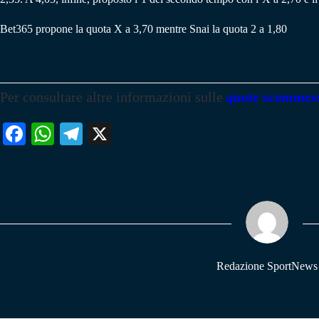
Bet365 propone la quota X a 3,70 mentre Snai la quota 2 a 1,80
Per consultare altre informazioni sulle
quote scommes
Fa
W
Te
X
ce
ha
le
bo
ts
gr
ok
A
a
pp
m
Redazione SportNews