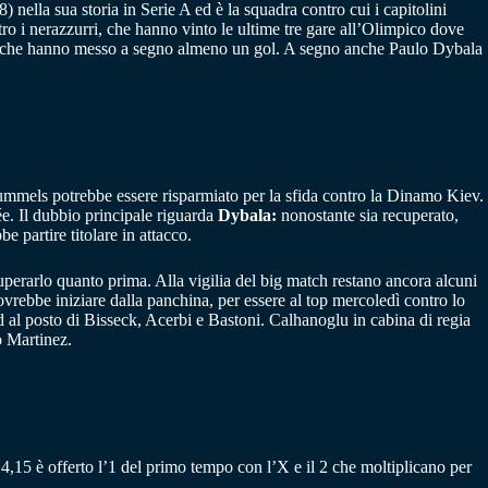
) nella sua storia in Serie A ed è la squadra contro cui i capitolini
tro i nerazzurri, che hanno vinto le ultime tre gare all’Olimpico dove
casa che hanno messo a segno almeno un gol. A segno anche Paulo Dybala
Hummels potrebbe essere risparmiato per la sfida contro la Dinamo Kiev.
ée. Il dubbio principale riguarda
Dybala:
nonostante sia recuperato,
 partire titolare in attacco.
cuperarlo quanto prima. Alla vigilia del big match restano ancora alcuni
vrebbe iniziare dalla panchina, per essere al top mercoledì contro lo
l posto di Bisseck, Acerbi e Bastoni. Calhanoglu in cabina di regia
o Martinez.
 A 4,15 è offerto l’1 del primo tempo con l’X e il 2 che moltiplicano per