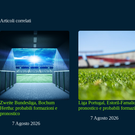
Articoli correlati
Zweite Bundesliga, Bochum
Liga Portugal, Estoril-Famali
Hertha: probabili formazioni e
pronostico e probabili formaz
pronostico
7 Agosto 2026
7 Agosto 2026