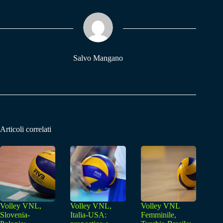
ok
A
a
pp
m
Salvo Mangano
Articoli correlati
Volley VNL,
Volley VNL,
Volley VNL
Slovenia-
Italia-USA:
Femminile,