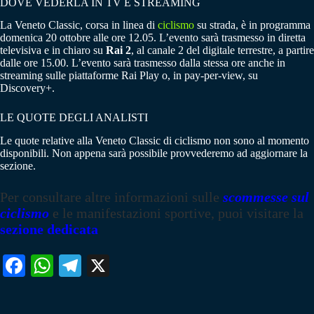
DOVE VEDERLA IN TV E STREAMING
La Veneto Classic, corsa in linea di
ciclismo
su strada, è in programma
domenica 20 ottobre alle ore 12.05. L’evento sarà trasmesso in diretta
televisiva e in chiaro su
Rai 2
, al canale 2 del digitale terrestre, a partire
dalle ore 15.00. L’evento sarà trasmesso dalla stessa ore anche in
streaming sulle piattaforme Rai Play o, in pay-per-view, su
Discovery+.
LE QUOTE DEGLI ANALISTI
Le quote relative alla Veneto Classic di ciclismo non sono al momento
disponibili. Non appena sarà possibile provvederemo ad aggiornare la
sezione.
Per consultare altre informazioni sulle
scommesse sul
ciclismo
e le manifestazioni sportive, puoi visitare la
sezione dedicata
Fa
W
Te
X
ce
ha
le
bo
ts
gr