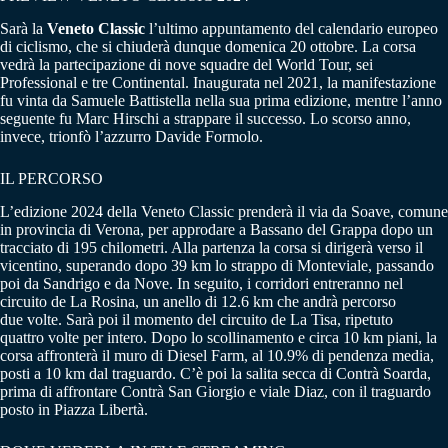
Sarà la
Veneto Classic
l’ultimo appuntamento del calendario europeo
di ciclismo, che si chiuderà dunque domenica 20 ottobre. La corsa
vedrà la partecipazione di nove squadre del World Tour, sei
Professional e tre Continental. Inaugurata nel 2021, la manifestazione
fu vinta da Samuele Battistella nella sua prima edizione, mentre l’anno
seguente fu Marc Hirschi a strappare il successo. Lo scorso anno,
invece, trionfò l’azzurro Davide Formolo.
IL PERCORSO
L’edizione 2024 della Veneto Classic prenderà il via da Soave, comune
in provincia di Verona, per approdare a Bassano del Grappa dopo un
tracciato di 195 chilometri. Alla partenza la corsa si dirigerà verso il
vicentino, superando dopo 39 km lo strappo di Monteviale, passando
poi da Sandrigo e da Nove. In seguito, i corridori entreranno nel
circuito de La Rosina, un anello di 12.6 km che andrà percorso
due volte. Sarà poi il momento del circuito de La Tisa, ripetuto
quattro volte per intero. Dopo lo scollinamento e circa 10 km piani, la
corsa affronterà il muro di Diesel Farm, al 10.9% di pendenza media,
posti a 10 km dal traguardo. C’è poi la salita secca di Contrà Soarda,
prima di affrontare Contrà San Giorgio e viale Diaz, con il traguardo
posto in Piazza Libertà.