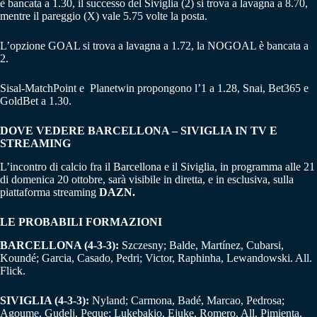
è bancata a 1.30, il successo del Siviglia (2) si trova a lavagna a 8.70,
mentre il pareggio (X) vale 5.75 volte la posta.
L’opzione GOAL si trova a lavagna a 1.72, la NOGOAL è bancata a
2.
Sisal-MatchPoint e Planetwin propongono l’1 a 1.28, Snai, Bet365 e
GoldBet a 1.30.
DOVE VEDERE BARCELLONA – SIVIGLIA IN TV E
STREAMING
L’incontro di calcio fra il Barcellona e il Siviglia, in programma alle 21
di domenica 20 ottobre, sarà visibile in diretta, e in esclusiva, sulla
piattaforma streaming
DAZN.
LE PROBABILI FORMAZIONI
BARCELLONA (4-3-3):
Szczesny; Balde, Martínez, Cubarsi,
Koundé; Garcia, Casado, Pedri; Victor, Raphinha, Lewandowski. All.
Flick.
SIVIGLIA (4-3-3):
Nyland; Carmona, Badé, Marcao, Pedrosa;
Agoume, Gudelj, Peque; Lukebakio, Ejuke, Romero. All. Pimienta.