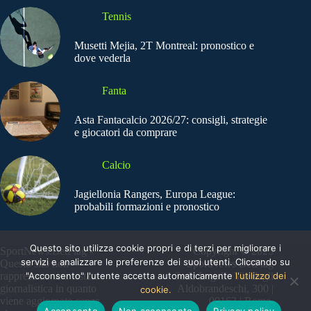
Tennis
Musetti Mejia, 2T Montreal: pronostico e
dove vederla
Fanta
Asta Fantacalcio 2026/27: consigli, strategie
e giocatori da comprare
Calcio
Jagiellonia Rangers, Europa League:
probabili formazioni e pronostico
Questo sito utilizza cookie propri e di terzi per migliorare i
SportNews.BetFlag -
Copyright © 2025
servizi e analizzare le preferenze dei suoi utenti. Cliccando su
Questo sito non
SportNews BetFlag
"Acconsento" l'utente accetta automaticamente
l'utilizzo dei
rappresenta una testata
Sede Legale: Via degli
giornalistica in quanto
Aldobrandeschi, 300 |
cookie.
viene aggiornato senza
00163 | Roma
Acconsento
Non acconsento
Privacy policy