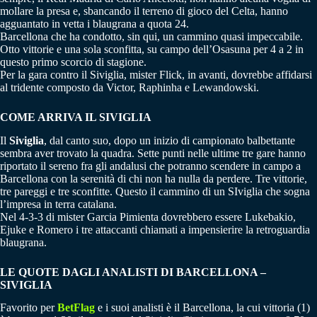
mollare la presa e, sbancando il terreno di gioco del Celta, hanno
agguantato in vetta i blaugrana a quota 24.
Barcellona che ha condotto, sin qui, un cammino quasi impeccabile.
Otto vittorie e una sola sconfitta, su campo dell’Osasuna per 4 a 2 in
questo primo scorcio di stagione.
Per la gara contro il Siviglia, mister Flick, in avanti, dovrebbe affidarsi
al tridente composto da Victor, Raphinha e Lewandowski.
COME ARRIVA IL SIVIGLIA
Il
Siviglia
, dal canto suo, dopo un inizio di campionato balbettante
sembra aver trovato la quadra. Sette punti nelle ultime tre gare hanno
riportato il sereno fra gli andalusi che potranno scendere in campo a
Barcellona con la serenità di chi non ha nulla da perdere. Tre vittorie,
tre pareggi e tre sconfitte. Questo il cammino di un SIviglia che sogna
l’impresa in terra catalana.
Nel 4-3-3 di mister Garcia Pimienta dovrebbero essere Lukebakio,
Ejuke e Romero i tre attaccanti chiamati a impensierire la retroguardia
blaugrana.
LE QUOTE DAGLI ANALISTI DI BARCELLONA –
SIVIGLIA
Favorito per
BetFlag
e i suoi analisti è il Barcellona, la cui vittoria (1)