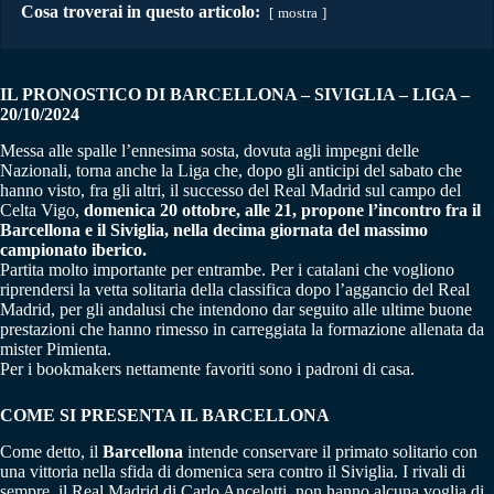
Cosa troverai in questo articolo:
mostra
IL PRONOSTICO DI BARCELLONA – SIVIGLIA – LIGA –
20/10/2024
Messa alle spalle l’ennesima sosta, dovuta agli impegni delle
Nazionali, torna anche la Liga che, dopo gli anticipi del sabato che
hanno visto, fra gli altri, il successo del Real Madrid sul campo del
Celta Vigo,
domenica 20 ottobre, alle 21, propone l’incontro fra il
Barcellona e il Siviglia, nella decima giornata del massimo
campionato iberico.
Partita molto importante per entrambe. Per i catalani che vogliono
riprendersi la vetta solitaria della classifica dopo l’aggancio del Real
Madrid, per gli andalusi che intendono dar seguito alle ultime buone
prestazioni che hanno rimesso in carreggiata la formazione allenata da
mister Pimienta.
Per i bookmakers nettamente favoriti sono i padroni di casa.
COME SI PRESENTA IL BARCELLONA
Come detto, il
Barcellona
intende conservare il primato solitario con
una vittoria nella sfida di domenica sera contro il Siviglia. I rivali di
sempre, il Real Madrid di Carlo Ancelotti, non hanno alcuna voglia di