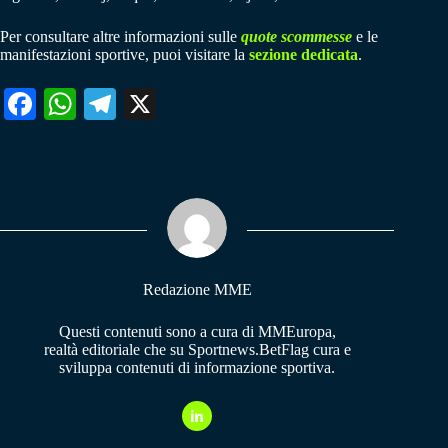
Per consultare altre informazioni sulle
quote scommesse
e le
manifestazioni sportive, puoi visitare la
sezione dedicata
.
Fa
W
Te
X
ce
ha
le
bo
ts
gr
ok
A
a
pp
m
Redazione MME
Questi contenuti sono a cura di MMEuropa,
realtà editoriale che su Sportnews.BetFlag cura e
sviluppa contenuti di informazione sportiva.