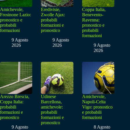
Amichevole,
Eredivisie,
Coppa Italia,
Frosinone Lazio:
Zwolle Ajax:
Benevento-
pronostico e
probabili
Ravenna:
probabili
formazioni e
pronostico e
formazioni
pronostico
probabili
formazioni
9 Agosto
9 Agosto
2026
2026
9 Agosto
2026
Arezzo Brescia,
Udinese
Amichevole,
Coppa Italia:
Barcellona,
Napoli-Celta
probabili
amichevole:
Vigo: pronostico
formazioni e
probabili
e probabili
pronostico
formazioni e
formazioni
pronostico
9 Agosto
8 Agosto