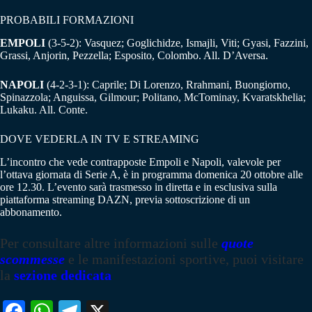
PROBABILI FORMAZIONI
EMPOLI
(3-5-2): Vasquez; Goglichidze, Ismajli, Viti; Gyasi, Fazzini,
Grassi, Anjorin, Pezzella; Esposito, Colombo. All. D’Aversa.
NAPOLI
(4-2-3-1): Caprile; Di Lorenzo, Rrahmani, Buongiorno,
Spinazzola; Anguissa, Gilmour; Politano, McTominay, Kvaratskhelia;
Lukaku. All. Conte.
DOVE VEDERLA IN TV E STREAMING
L’incontro che vede contrapposte Empoli e Napoli, valevole per
l’ottava giornata di Serie A, è in programma domenica 20 ottobre alle
ore 12.30. L’evento sarà trasmesso in diretta e in esclusiva sulla
piattaforma streaming DAZN, previa sottoscrizione di un
abbonamento.
Per consultare altre informazioni sulle
quote
scommesse
e le manifestazioni sportive, puoi visitare
la
sezione dedicata
Fa
W
Te
X