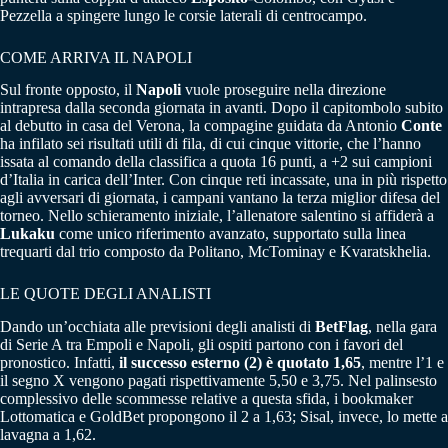
Pezzella a spingere lungo le corsie laterali di centrocampo.
COME ARRIVA IL NAPOLI
Sul fronte opposto, il
Napoli
vuole proseguire nella direzione
intrapresa dalla seconda giornata in avanti. Dopo il capitombolo subito
al debutto in casa del Verona, la compagine guidata da Antonio
Conte
ha infilato sei risultati utili di fila, di cui cinque vittorie, che l’hanno
issata al comando della classifica a quota 16 punti, a +2 sui campioni
d’Italia in carica dell’Inter. Con cinque reti incassate, una in più rispetto
agli avversari di giornata, i campani vantano la terza miglior difesa del
torneo. Nello schieramento iniziale, l’allenatore salentino si affiderà a
Lukaku
come unico riferimento avanzato, supportato sulla linea
trequarti dal trio composto da Politano, McTominay e Kvaratskhelia.
LE QUOTE DEGLI ANALISTI
Dando un’occhiata alle previsioni degli analisti di
BetFlag
, nella gara
di Serie A tra Empoli e Napoli, gli ospiti partono con i favori del
pronostico. Infatti,
il successo esterno (2) è quotato 1,65
, mentre l’1 e
il segno X vengono pagati rispettivamente 5,50 e 3,75. Nel palinsesto
complessivo delle scommesse relative a questa sfida, i bookmaker
Lottomatica e GoldBet propongono il 2 a 1,63; Sisal, invece, lo mette a
lavagna a 1,62.