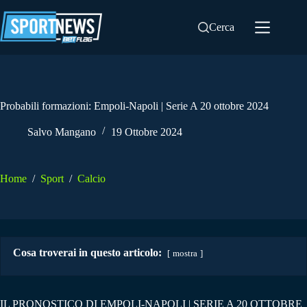
Salta
al
Cerca
contenuto
Probabili formazioni: Empoli-Napoli | Serie A 20 ottobre 2024
Salvo Mangano
19 Ottobre 2024
Home
/
Sport
/
Calcio
Cosa troverai in questo articolo:
mostra
IL PRONOSTICO DI EMPOLI-NAPOLI | SERIE A 20 OTTOBRE