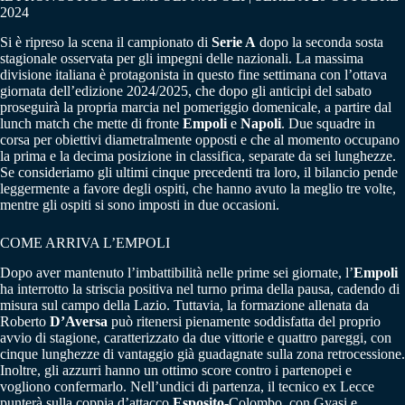
2024
Si è ripreso la scena il campionato di
Serie A
dopo la seconda sosta
stagionale osservata per gli impegni delle nazionali. La massima
divisione italiana è protagonista in questo fine settimana con l’ottava
giornata dell’edizione 2024/2025, che dopo gli anticipi del sabato
proseguirà la propria marcia nel pomeriggio domenicale, a partire dal
lunch match che mette di fronte
Empoli
e
Napoli
. Due squadre in
corsa per obiettivi diametralmente opposti e che al momento occupano
la prima e la decima posizione in classifica, separate da sei lunghezze.
Se consideriamo gli ultimi cinque precedenti tra loro, il bilancio pende
leggermente a favore degli ospiti, che hanno avuto la meglio tre volte,
mentre gli ospiti si sono imposti in due occasioni.
COME ARRIVA L’EMPOLI
Dopo aver mantenuto l’imbattibilità nelle prime sei giornate, l’
Empoli
ha interrotto la striscia positiva nel turno prima della pausa, cadendo di
misura sul campo della Lazio. Tuttavia, la formazione allenata da
Roberto
D’Aversa
può ritenersi pienamente soddisfatta del proprio
avvio di stagione, caratterizzato da due vittorie e quattro pareggi, con
cinque lunghezze di vantaggio già guadagnate sulla zona retrocessione.
Inoltre, gli azzurri hanno un ottimo score contro i partenopei e
vogliono confermarlo. Nell’undici di partenza, il tecnico ex Lecce
punterà sulla coppia d’attacco
Esposito
-Colombo, con Gyasi e