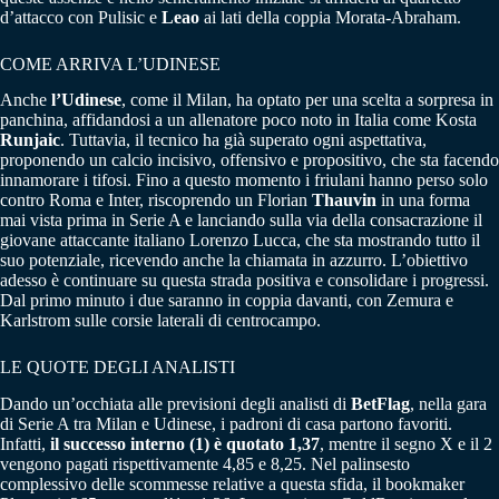
d’attacco con Pulisic e
Leao
ai lati della coppia Morata-Abraham.
COME ARRIVA L’UDINESE
Anche
l’Udinese
, come il Milan, ha optato per una scelta a sorpresa in
panchina, affidandosi a un allenatore poco noto in Italia come Kosta
Runjaic
. Tuttavia, il tecnico ha già superato ogni aspettativa,
proponendo un calcio incisivo, offensivo e propositivo, che sta facendo
innamorare i tifosi. Fino a questo momento i friulani hanno perso solo
contro Roma e Inter, riscoprendo un Florian
Thauvin
in una forma
mai vista prima in Serie A e lanciando sulla via della consacrazione il
giovane attaccante italiano Lorenzo Lucca, che sta mostrando tutto il
suo potenziale, ricevendo anche la chiamata in azzurro. L’obiettivo
adesso è continuare su questa strada positiva e consolidare i progressi.
Dal primo minuto i due saranno in coppia davanti, con Zemura e
Karlstrom sulle corsie laterali di centrocampo.
LE QUOTE DEGLI ANALISTI
Dando un’occhiata alle previsioni degli analisti di
BetFlag
, nella gara
di Serie A tra Milan e Udinese, i padroni di casa partono favoriti.
Infatti,
il successo interno (1) è quotato 1,37
, mentre il segno X e il 2
vengono pagati rispettivamente 4,85 e 8,25. Nel palinsesto
complessivo delle scommesse relative a questa sfida, il bookmaker