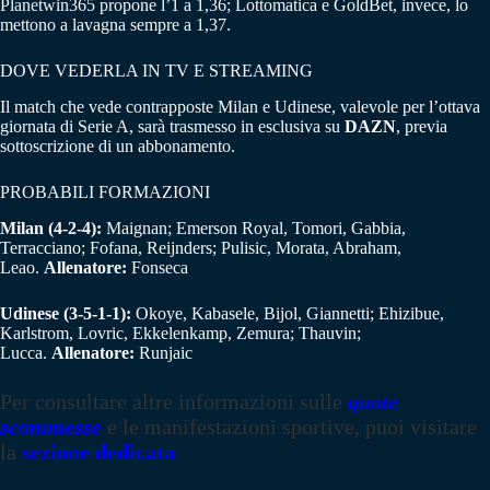
Planetwin365 propone l’1 a 1,36; Lottomatica e GoldBet, invece, lo
mettono a lavagna sempre a 1,37.
DOVE VEDERLA IN TV E STREAMING
Il match che vede contrapposte Milan e Udinese, valevole per l’ottava
giornata di Serie A, sarà trasmesso in esclusiva su
DAZN
, previa
sottoscrizione di un abbonamento.
PROBABILI FORMAZIONI
Milan (4-2-4):
Maignan; Emerson Royal, Tomori, Gabbia,
Terracciano; Fofana, Reijnders; Pulisic, Morata, Abraham,
Leao.
Allenatore:
Fonseca
Udinese (3-5-1-1):
Okoye, Kabasele, Bijol, Giannetti; Ehizibue,
Karlstrom, Lovric, Ekkelenkamp, Zemura; Thauvin;
Lucca.
Allenatore:
Runjaic
Per consultare altre informazioni sulle
quote
scommesse
e le manifestazioni sportive, puoi visitare
la
sezione dedicata