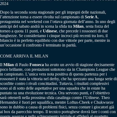
2024
Dopo la seconda sosta stagionale per gli impegni delle nazionali,
l’attenzione torna a essere rivolta sul campionato di
Serie A
,
protagonista nel weekend con l’ottava giornata dell’anno. In uno degli
anticipi del sabato andrà in scena la sfida tra
Milan
, sesta forza del
torneo a quota 11 punti, e
Udinese
, che precede i rossoneri di due
lunghezze. Se consideriamo i cinque incroci più recenti tra loro, il
bilancio è in perfetto equilibrio con due vittorie per parte, mentre in
un’occasione il confronto è terminato in parità.
COME ARRIVA IL MILAN
Il
Milan
di Paulo
Fonseca
ha avuto un avvio di stagione decisamente
poco brillante, con prestazioni sottotono sia in Champions League che
in campionato. L’unica vera nota positiva di questa partenza per i
rossoneri è stata la vittoria nel derby, che ha spezzato una lunga serie di
sconfitte contro i rivali concittadini. Tuttavia, i risultati complessivi
sono al di sotto delle aspettative per una squadra che in estate ha
puntato su una rivoluzione tecnica. Ora servono punti, e l’obiettivo
sarà ottenerli nella prossima sfida casalinga contro l’Udinese. Theo
Hernandez è fuori per squalifica, mentre Loftus-Cheek e Chukwueze
sono in dubbio a causa di problemi fisici, senza contare i giocatori già
ai box da parecchio tempo. Il tecnico portoghese dovrà fare i conti con
queste assenze e nello schieramento iniziale si affiderà al quartetto