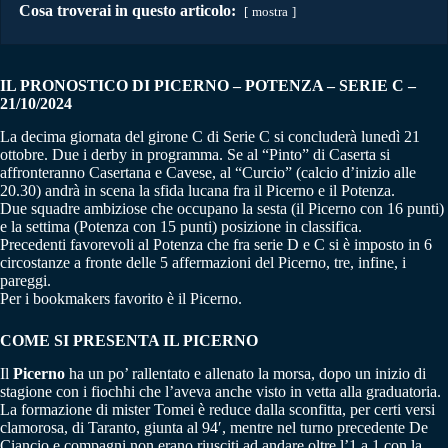
Cosa troverai in questo articolo:
mostra
IL PRONOSTICO DI PICERNO – POTENZA – SERIE C –
21/10/2024
La decima giornata del girone C di Serie C si concluderà lunedì 21
ottobre. Due i derby in programma. Se al “Pinto” di Caserta si
affronteranno Casertana e Cavese, al “Curcio” (calcio d’inizio alle
20.30) andrà in scena la sfida lucana fra il Picerno e il Potenza.
Due squadre ambiziose che occupano la sesta (il Picerno con 16 punti)
e la settima (Potenza con 15 punti) posizione in classifica.
Precedenti favorevoli al Potenza che fra serie D e C si è imposto in 6
circostanze a fronte delle 5 affermazioni del Picerno, tre, infine, i
pareggi.
Per i bookmakers favorito è il Picerno.
COME SI PRESENTA IL PICERNO
Il
Picerno
ha un po’ rallentato e allenato la morsa, dopo un inizio di
stagione con i fiochhi che l’aveva anche visto in vetta alla graduatoria.
La formazione di mister Tomei è reduce dalla sconfitta, per certi versi
clamorosa, di Taranto, giunta al 94′, mentre nel turno precedente De
Ciancio e compagni non erano riusciti ad andare oltre l’1 a 1 con la