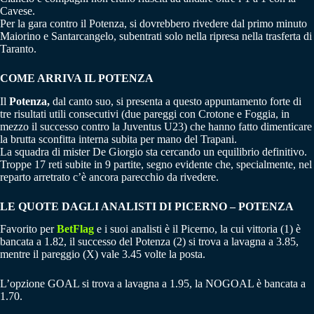
Cavese.
Per la gara contro il Potenza, si dovrebbero rivedere dal primo minuto
Maiorino e Santarcangelo, subentrati solo nella ripresa nella trasferta di
Taranto.
COME ARRIVA IL POTENZA
Il
Potenza,
dal canto suo, si presenta a questo appuntamento forte di
tre risultati utili consecutivi (due pareggi con Crotone e Foggia, in
mezzo il successo contro la Juventus U23) che hanno fatto dimenticare
la brutta sconfitta interna subita per mano del Trapani.
La squadra di mister De Giorgio sta cercando un equilibrio definitivo.
Troppe 17 reti subite in 9 partite, segno evidente che, specialmente, nel
reparto arretrato c’è ancora parecchio da rivedere.
LE QUOTE DAGLI ANALISTI DI PICERNO –
POTENZA
Favorito per
BetFlag
e i suoi analisti è il Picerno, la cui vittoria (1) è
bancata a 1.82, il successo del Potenza (2) si trova a lavagna a 3.85,
mentre il pareggio (X) vale 3.45 volte la posta.
L’opzione GOAL si trova a lavagna a 1.95, la NOGOAL è bancata a
1.70.