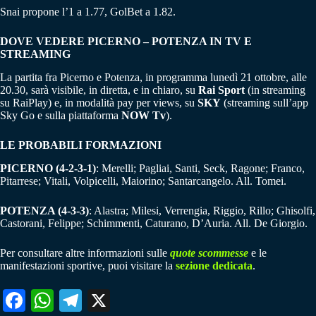
Snai propone l’1 a 1.77, GolBet a 1.82.
DOVE VEDERE PICERNO – POTENZA IN TV E
STREAMING
La partita fra Picerno e Potenza, in programma lunedì 21 ottobre, alle
20.30, sarà visibile, in diretta, e in chiaro, su
Rai Sport
(in streaming
su RaiPlay) e, in modalità pay per views, su
SKY
(streaming sull’app
Sky Go e sulla piattaforma
NOW Tv
).
LE PROBABILI FORMAZIONI
PICERNO (4-2-3-1)
: Merelli; Pagliai, Santi, Seck, Ragone; Franco,
Pitarrese; Vitali, Volpicelli, Maiorino; Santarcangelo. All. Tomei.
POTENZA (4-3-3)
: Alastra; Milesi, Verrengia, Riggio, Rillo; Ghisolfi,
Castorani, Felippe; Schimmenti, Caturano, D’Auria. All. De Giorgio.
Per consultare altre informazioni sulle
quote scommesse
e le
manifestazioni sportive, puoi visitare la
sezione dedicata
.
Fa
W
Te
X