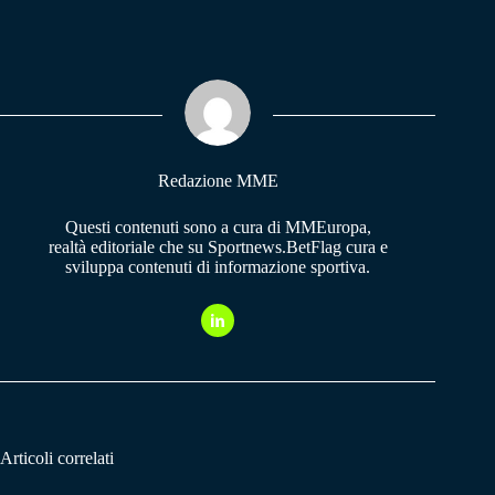
ce
ha
le
bo
ts
gr
ok
A
a
pp
m
Redazione MME
Questi contenuti sono a cura di MMEuropa,
realtà editoriale che su Sportnews.BetFlag cura e
sviluppa contenuti di informazione sportiva.
Articoli correlati