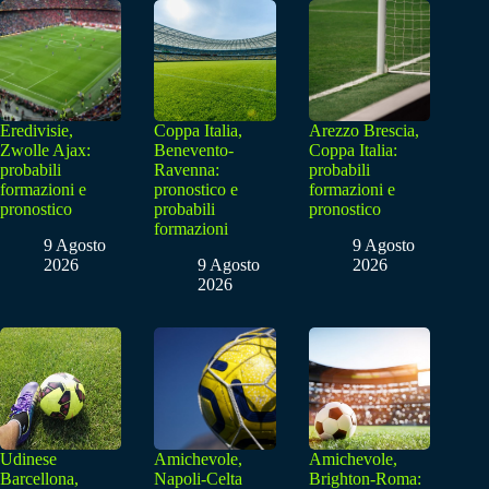
Eredivisie,
Coppa Italia,
Arezzo Brescia,
Zwolle Ajax:
Benevento-
Coppa Italia:
probabili
Ravenna:
probabili
formazioni e
pronostico e
formazioni e
pronostico
probabili
pronostico
formazioni
9 Agosto
9 Agosto
2026
9 Agosto
2026
2026
Udinese
Amichevole,
Amichevole,
Barcellona,
Napoli-Celta
Brighton-Roma: