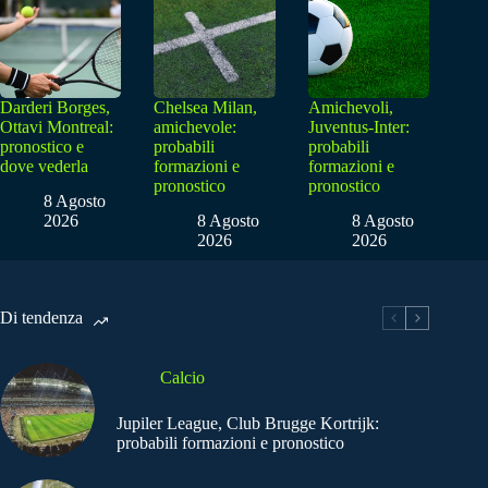
Darderi Borges,
Chelsea Milan,
Amichevoli,
Ottavi Montreal:
amichevole:
Juventus-Inter:
pronostico e
probabili
probabili
dove vederla
formazioni e
formazioni e
pronostico
pronostico
8 Agosto
2026
8 Agosto
8 Agosto
2026
2026
Di tendenza
Calcio
Jupiler League, Club Brugge Kortrijk:
probabili formazioni e pronostico