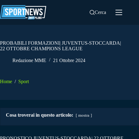
Salta
al
Cerca
contenuto
PROBABILI FORMAZIONI| JUVENTUS-STOCCARDA|
22 OTTOBRE CHAMPIONS LEAGUE
Redazione MME
21 Ottobre 2024
Home
/
Sport
Cosa troverai in questo articolo:
mostra
PRONOSTICO JUVENTUS-STOCCARDA| 22 OTTOBRE