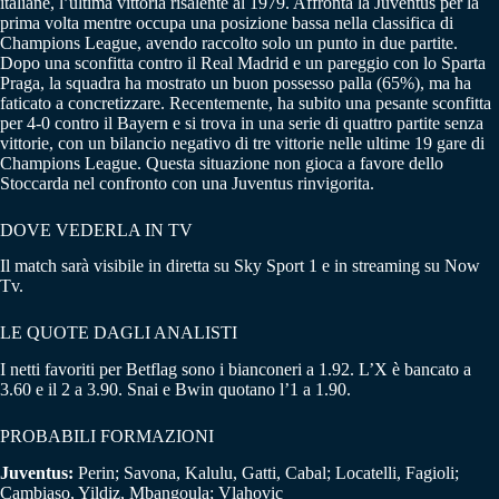
italiane, l’ultima vittoria risalente al 1979. Affronta la Juventus per la
prima volta mentre occupa una posizione bassa nella classifica di
Champions League, avendo raccolto solo un punto in due partite.
Dopo una sconfitta contro il Real Madrid e un pareggio con lo Sparta
Praga, la squadra ha mostrato un buon possesso palla (65%), ma ha
faticato a concretizzare. Recentemente, ha subito una pesante sconfitta
per 4-0 contro il Bayern e si trova in una serie di quattro partite senza
vittorie, con un bilancio negativo di tre vittorie nelle ultime 19 gare di
Champions League. Questa situazione non gioca a favore dello
Stoccarda nel confronto con una Juventus rinvigorita.
DOVE VEDERLA IN TV
Il match sarà visibile in diretta su Sky Sport 1 e in streaming su Now
Tv.
LE QUOTE DAGLI ANALISTI
I netti favoriti per Betflag sono i bianconeri a 1.92. L’X è bancato a
3.60 e il 2 a 3.90. Snai e Bwin quotano l’1 a 1.90.
PROBABILI FORMAZIONI
Juventus:
Perin; Savona, Kalulu, Gatti, Cabal; Locatelli, Fagioli;
Cambiaso, Yildiz, Mbangoula; Vlahovic