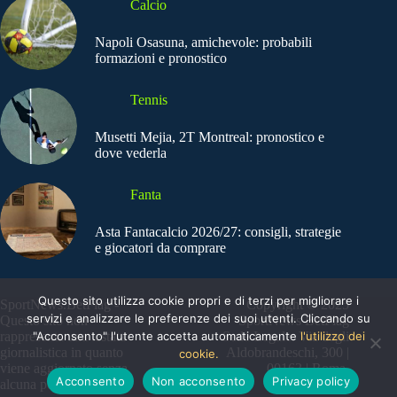
Calcio
Napoli Osasuna, amichevole: probabili
formazioni e pronostico
Tennis
Musetti Mejia, 2T Montreal: pronostico e
dove vederla
Fanta
Asta Fantacalcio 2026/27: consigli, strategie
e giocatori da comprare
Questo sito utilizza cookie propri e di terzi per migliorare i
SportNews.BetFlag -
Copyright © 2025
servizi e analizzare le preferenze dei suoi utenti. Cliccando su
Questo sito non
SportNews BetFlag
"Acconsento" l'utente accetta automaticamente
l'utilizzo dei
rappresenta una testata
Sede Legale: Via degli
giornalistica in quanto
Aldobrandeschi, 300 |
cookie.
viene aggiornato senza
00163 | Roma
Acconsento
Non acconsento
Privacy policy
alcuna periodicità