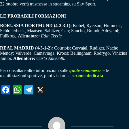
22 ottobre verrà trasmessa in streaming su Sky Sport.
LE PROBABILI FORMAZIONI
BORUSSIA DORTMUND (4-2-3-1):
Kobel; Ryerson, Hummels,
Schlotterbeck, Maatsen; Sabitzer, Can; Sancho, Brandt, Adeyemi;
Fullkrug.
Allenatore:
Edin Terzic.
REAL MADRID (4-3-1-2):
Courtois; Carvajal, Rudiger, Nacho,
Mendy; Valverde, Camavinga, Kroos; Bellingham; Rodrygo, Vinicius
Junior.
Allenatore:
Carlo Ancelotti.
Per consultare altre informazioni sulle
quote scommesse
e le
manifestazioni sportive, puoi visitare la
sezione dedicata
Fa
W
Te
X
ce
ha
le
bo
ts
gr
ok
A
a
pp
m