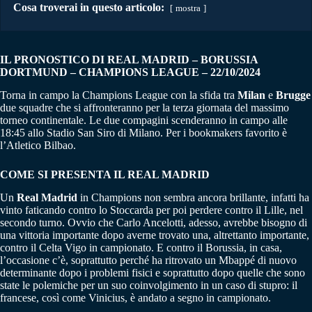
Cosa troverai in questo articolo:
mostra
IL PRONOSTICO DI REAL MADRID – BORUSSIA
DORTMUND – CHAMPIONS LEAGUE – 22/10/2024
Torna in campo la Champions League con la sfida tra
Milan
e
Brugge
due squadre che si affronteranno per la terza giornata del massimo
torneo continentale. Le due compagini scenderanno in campo alle
18:45 allo Stadio San Siro di Milano. Per i bookmakers favorito è
l’Atletico Bilbao.
COME SI PRESENTA IL REAL MADRID
Un
Real
Madrid
in Champions non sembra ancora brillante, infatti ha
vinto faticando contro lo Stoccarda per poi perdere contro il Lille, nel
secondo turno. Ovvio che Carlo Ancelotti, adesso, avrebbe bisogno di
una vittoria importante dopo averne trovato una, altrettanto importante,
contro il Celta Vigo in campionato. E contro il Borussia, in casa,
l’occasione c’è, soprattutto perché ha ritrovato un Mbappé di nuovo
determinante dopo i problemi fisici e soprattutto dopo quelle che sono
state le polemiche per un suo coinvolgimento in un caso di stupro: il
francese, così come Vinicius, è andato a segno in campionato.