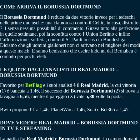
COME ARRIVA IL BORUSSIA DORTMUND
Il
Borussia
Dortmund
è reduce da due vittorie invece per i tedeschi
nelle prime due uscite: una clamorosa contro il Celtic, in casa, distrutto
7-1 senza nessuna possibilità di commento. Girava tutto alla perfezione
in quelle settimane, poi la sconfitta contro l’Union Berlino e infine
l’affermazione, sofferta, contro il St. Pauli in casa in Bundesliga.
Diciamo che gli uomini gialloneri non ci arrivano nel migliore dei modi
a questo match. E sanno benissimo che uscire indenni dal Bernabeu è
compito per pochi eletti.
LE QUOTE DAGLI ANALISTI DI REAL MADRID –
BORUSSIA DORTMUND
Favorito per
BetFlag
e i suoi analisti è il
Real Madrid
, la cui vittoria
(1) è bancata a 1,46, il successo del
Borussia Dortmund
(2) si trova a
lavagna a
6,56
, mentre il pareggio (X) vale
5,30
volte la posta.
Bwin propone l’1 a 1,46, PlanetWin a 1,46, Snai e Bet365 a 1,45.
DOVE VEDERE REAL MADRID – BORUSSIA DORTMUND
IN TV E STREAMING
La partita fra
Real Madrid
e
Borussia Dortmund
, in campo domani