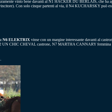
uramente vinto bene davanti al N1 HACKER DU BERLAIS, che ha appena 
incitore). Con solo cinque partenti al via, il N4 KUCHARSKY può esser
la
N6 ELEKTRIX
vinse con un margine interessante davanti al castr
ierno. N2 UN CHIC CHEVAL castrone, N7 MARTHA CANNARY femmina e
.