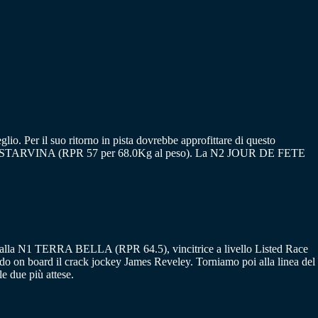
io. Per il suo ritorno in pista dovrebbe approfittare di questo
 la N3 STARVINA (RPR 57 per 68.0Kg al peso). La N2 JOUR DE FETE
nti alla N1 TERRA BELLA (RPR 64.5), vincitrice a livello Listed Race
endo on board il crack jockey James Reveley. Torniamo poi alla linea del
 due più attese.