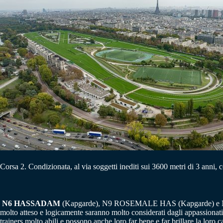
Corsa 2. Condizionata, al via soggetti inediti sui 3600 metri di 3 anni, co
N6 HASSADAM
(Kapgarde), N9 ROSEMALE HAS (Kapgarde) e N14 BL
molto atteso e logicamente saranno molto considerati dagli appa
trainers molto abili e possono anche loro far bene e far brillare la loro c