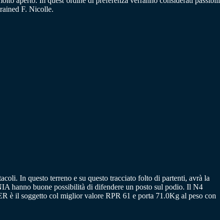
olto aperto. In quest’ordine di preferenza verranno considerati passibili
ned F. Nicolle.
oli. In questo terreno e su questo tracciato folto di partenti, avrà la
 hanno buone possibilità di difendere un posto sul podio. Il N4
il soggetto col miglior valore RPR 61 e porta 71.0Kg al peso con