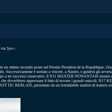
 via 5yo+.
o un ottimo secondo posto nel Premio President de la Republique. Ora h
Successivamente è tornato a vincere, a Nantes, e guiderà gli avversar
ggio a tre successi consecutivi. Il N11 MASTER NONANTAIS mostra una 
dovrebbero apprezzare il fatto di trovare i grandi ostacoli. N17 KERI
 FAST DU BERLAIS, presentato da un formidabile tandem di trainers ed 