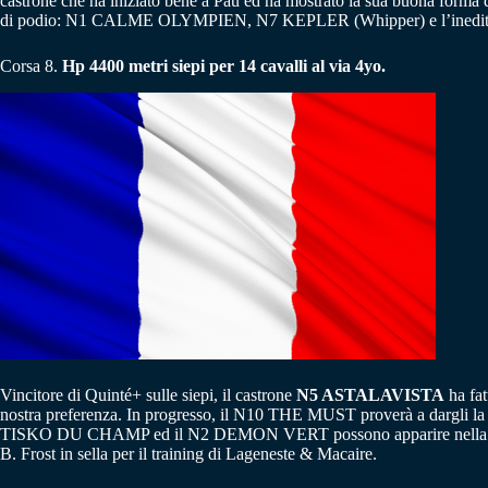
castrone che ha iniziato bene a Pau ed ha mostrato la sua buona forma di 
di podio: N1 CALME OLYMPIEN, N7 KEPLER (Whipper) e l’inedito 
Corsa 8.
Hp 4400 metri siepi per 14 cavalli al via 4yo.
Vincitore di Quinté+ sulle siepi, il castrone
N5 ASTALAVISTA
ha fat
nostra preferenza. In progresso, il N10 THE MUST proverà a dargli l
TISKO DU CHAMP ed il N2 DEMON VERT possono apparire nella combin
B. Frost in sella per il training di Lageneste & Macaire.