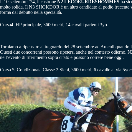
Il 10 settembre ‘24, il castrone
N2 LECOEURDESHOMMES
ha sic
molto solida. Il N3 SHOKDOR è un altro candidato al podio (recente v
forma dal debutto nella specialità.
Corsa4. HP principale, 3600 metri, 14 cavalli partenti 3yo.
Torniamo a ripensare al traguardo del 28 settembre ad Auteuil quando 
Questi due concorrenti possono ripetersi anche nel contesto od
nell’evento di riferimento sopra citato e possono correre bene oggi.
Corsa 5. Condizionata Classe 2 Siepi, 3600 metri, 6 cavalle al via 5yo+