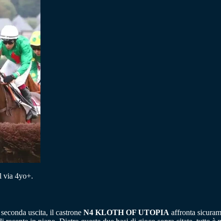
l via 4yo+.
 seconda uscita, il castrone
N4 KLOTH OF UTOPIA
affronta sicura