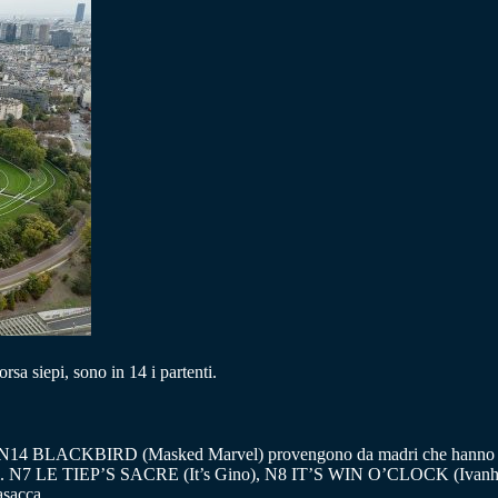
rsa siepi, sono in 14 i partenti.
ACKBIRD (Masked Marvel) provengono da madri che hanno vinto a li
ssionati. N7 LE TIEP’S SACRE (It’s Gino), N8 IT’S WIN O’CLOCK (
asacca.