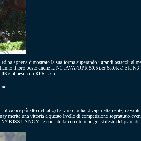
 ed ha appena dimostrato la sua forma superando i grandi ostacoli al megl
odio hanno il loro posto anche la N1 JAVA (RPR 59.5 per 68.0Kg) e
71.0Kg al peso con RPR 55.5.
ine.
 il valore più alto del lotto) ha vinto un handicap, nettamente, dava
unay merita una vittoria a questo livello di competizione soprattutto av
 N7 KISS LANGY: le consideriamo entrambe guastafeste dei piani delle