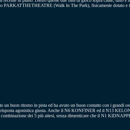
recente in piano. Dietro queste due basi di gioco sopra citate, tutto è m
PARKATTHETHEATRE (Walk In The Park), fisicamente dotato e trai
to un buon ritorno in pista ed ha avuto un buon contatto con i grandi ostac
a risposta agonistica giusta. Anche il N6 KONFINER ed il N13 KELONIA
azione dei 5 più attesi, senza dimenticare che il N1 KIDNAPPER è 