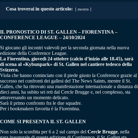
Cosa troverai in questo articolo:
mostra
IL PRONOSTICO DI ST. GALLEN – FIORENTINA –
CONFERENCE LEAGUE – 24/10/2024
Si giocano gli incontri valevoli per la seconda giornata nella nuova
edizione della Conference League.
La Fiorentina, giovedì 24 ottobre (calcio d’inizio alle 18.45), sarà
di scena al «Kybunpark» di St. Gallen nel cantiere tedesco della
Svizzera.
Viola che hanno cominciato con il piede giusto la Conference grazie al
successo nei confronti dei gallesi del The News Saints, mentre il St.
Gallen, che ha ritrovato una manifestazione internazionale a distanza di
dieci anni, ha subito sei reti dal Cercle Brugge e, nel complesso, sta
attraversando un momento delicato.
Sarà il primo confronto fra le due squadre.
Per i bookmakers favorita è la Fiorentina.
COME SI PRESENTA IL ST. GALLEN
Non solo la sconfitta per 6 a 2 sul campo del
Cercle Brugge
, nella
gara inaugurale di questa edizione di Conference, il St. Gallen sta