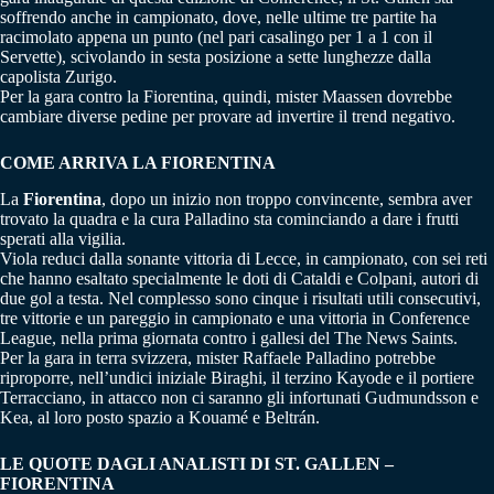
soffrendo anche in campionato, dove, nelle ultime tre partite ha
racimolato appena un punto (nel pari casalingo per 1 a 1 con il
Servette), scivolando in sesta posizione a sette lunghezze dalla
capolista Zurigo.
Per la gara contro la Fiorentina, quindi, mister Maassen dovrebbe
cambiare diverse pedine per provare ad invertire il trend negativo.
COME ARRIVA LA FIORENTINA
La
Fiorentina
, dopo un inizio non troppo convincente, sembra aver
trovato la quadra e la cura Palladino sta cominciando a dare i frutti
sperati alla vigilia.
Viola reduci dalla sonante vittoria di Lecce, in campionato, con sei reti
che hanno esaltato specialmente le doti di Cataldi e Colpani, autori di
due gol a testa. Nel complesso sono cinque i risultati utili consecutivi,
tre vittorie e un pareggio in campionato e una vittoria in Conference
League, nella prima giornata contro i gallesi del The News Saints.
Per la gara in terra svizzera, mister Raffaele Palladino potrebbe
riproporre, nell’undici iniziale Biraghi, il terzino Kayode e il portiere
Terracciano, in attacco non ci saranno gli infortunati Gudmundsson e
Kea, al loro posto spazio a Kouamé e Beltrán.
LE QUOTE DAGLI ANALISTI DI ST. GALLEN –
FIORENTINA