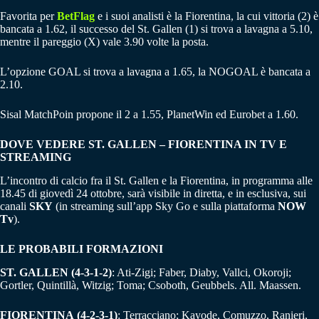
Favorita per
BetFlag
e i suoi analisti è la Fiorentina, la cui vittoria (2) è
bancata a 1.62, il successo del St. Gallen (1) si trova a lavagna a 5.10,
mentre il pareggio (X) vale 3.90 volte la posta.
L’opzione GOAL si trova a lavagna a 1.65, la NOGOAL è bancata a
2.10.
Sisal MatchPoin propone il 2 a 1.55, PlanetWin ed Eurobet a 1.60.
DOVE VEDERE ST. GALLEN – FIORENTINA IN TV E
STREAMING
L’incontro di calcio fra il St. Gallen e la Fiorentina, in programma alle
18.45 di giovedì 24 ottobre, sarà visibile in diretta, e in esclusiva, sui
canali
SKY
(in streaming sull’app Sky Go e sulla piattaforma
NOW
Tv
).
LE PROBABILI FORMAZIONI
ST. GALLEN (4-3-1-2)
: Ati-Zigi; Faber, Diaby, Vallci, Okoroji;
Gortler, Quintillà, Witzig; Toma; Csoboth, Geubbels. All. Maassen.
FIORENTINA
(4-2-3-1)
: Terracciano; Kayode, Comuzzo, Ranieri,