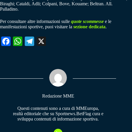
Biraghi; Cataldi, Adli; Colpani, Bove, Kouame; Beltran. All.
Palladino.
Per consultare altre informazioni sulle
quote scommesse
e le
manifestazioni sportive, puoi visitare la
sezione dedicata
.
Fa
W
Te
X
ce
ha
le
bo
ts
gr
ok
A
a
pp
m
Redazione MME
Questi contenuti sono a cura di MMEuropa,
realtà editoriale che su Sportnews.BetFlag cura e
sviluppa contenuti di informazione sportiva.