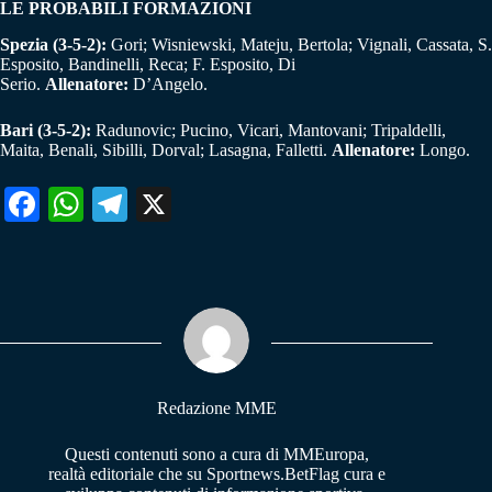
LE PROBABILI FORMAZIONI
Spezia (3-5-2):
Gori; Wisniewski, Mateju, Bertola; Vignali, Cassata, S.
Esposito, Bandinelli, Reca; F. Esposito, Di
Serio.
Allenatore:
D’Angelo.
Bari (3-5-2):
Radunovic; Pucino, Vicari, Mantovani; Tripaldelli,
Maita, Benali, Sibilli, Dorval; Lasagna, Falletti.
Allenatore:
Longo.
Fa
W
Te
X
ce
ha
le
bo
ts
gr
ok
A
a
pp
m
Redazione MME
Questi contenuti sono a cura di MMEuropa,
realtà editoriale che su Sportnews.BetFlag cura e