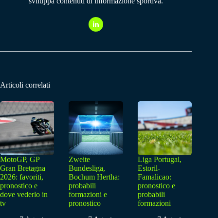
sviluppa contenuti di informazione sportiva.
Articoli correlati
MotoGP, GP
Zweite
Liga Portugal,
Gran Bretagna
Bundesliga,
Estoril-
2026: favoriti,
Bochum Hertha:
Famalicao:
pronostico e
probabili
pronostico e
dove vederlo in
formazioni e
probabili
tv
pronostico
formazioni