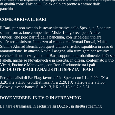
di qualità come Falcinelli, Colak e Soleri pronte a entrare dalla
panchina.
COME ARRIVA IL BARI
Il Bari, pur non avendo le stesse alternative dello Spezia, può contare
su una formazione competitiva. Mister Longo recupera Andrea
Olivieri, che però partirà dalla panchina, con Tripaldelli titolare
sull’esterno sinistro. In mezzo al campo, confermati Dorval, Maita,
Sibilli e Ahmad Benali, con quest’ultimo a rischio squalifica in caso di
ammonizione. In attacco Kevin Lasagna, alla terza gara consecutiva,
cercherà il suo terzo gol con il Bari, supportato probabilmente da Cesar
Falletti, anche se Novakovich è in crescita. In difesa, confermato il trio
Vicari, Pucino e Mantovani, con Boris Radunovic tra i pali.
LE QUOTE DAGLI ANALISTI DI SPEZIA – BARI
Per gli analisti di BetFlag, favorito è lo Spezia con l’1 a 2.20, l’X a
3.20, il 2 a 3.30. GoldBet fissa l’1 a 2.20, l’X a 3.20 e il 2 a 3.30.
Betway invece banca l’1 a 2.13, l’X a 3.13 e il 2 a 3.31.
DOVE VEDERE IN TV O IN STREAMING
La gara è trasmessa in esclusiva su DAZN, in diretta streaming