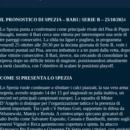
IL PRONOSTICO DI SPEZIA – BARI | SERIE B – 25/10/202
4
Lo Spezia punta a confermarsi come principale rivale del Pisa di Pippo
Inzaghi, mentre il Bari cerca una vittoria per interrompere una serie di
tre pareggi consecutivi. La sfida tra liguri e pugliesi, in programma
venerdì 25 ottobre alle 20:30 per la decima giornata di Serie B, vede i
riflettori puntati sul Pisa, ancora imbattuto e a tre punti dalla vetta, dopo
due vittorie consecutive. Il Bari, invece, sta cercando di consolidare la
ripresa dopo un difficile inizio di stagione, posizionandosi attualmente
a metà classifica, con l’obiettivo di scalare le posizioni playoff.
COME SI PRESENTA LO SPEZIA
Lo Spezia vuole continuare a sfruttare i calci piazzati, la sua vera arma
segreta, avendo segnato 14 dei 15 gol stagionali su palla inattiva, un
record nei principali campionati europei. La squadra di Mister
D’Angelo si distingue per l’organizzazione tattica e la presenza di
talenti importanti. Tra i pali c’è Stefano Gori, supportato in difesa da
Wisniewski, Mateju e Bertola. A centrocampo spiccano giocatori di
alto livello come Salvatore Esposito, Cassata e Bandinelli, mentre sugli
esterni Vignali e Reca garantiscono copertura e spinta. In attacco
Francesco Pio Esposito e Giuseppe Di Serio sono i titolari, con opzioni