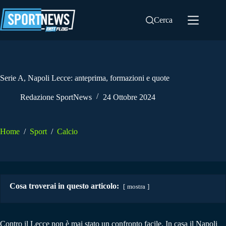
Salta
al
Cerca
contenuto
Serie A, Napoli Lecce: anteprima, formazioni e quote
Redazione SportNews
24 Ottobre 2024
Home
/
Sport
/
Calcio
Cosa troverai in questo articolo:
mostra
Contro il Lecce non è mai stato un confronto facile. In casa il Napoli