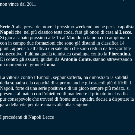
non vince dal 2011
Serie A
alla prova del nove il prossimo weekend anche per la capolista
Napoli
che, nel più classico testa coda, farà gli onori di casa al
Lecce.
Si gioca sabato prossimo alle 15 al Maradona la nona di campionato
con in campo due formazioni che sono già distanti in classifica 14
punti, appena 5 all’attivo dei salentini che sono reduci da tre sconfitte
consecutive, l’ultima quella tennistica casalinga contro la
Fiorentina.
Di contro gli azzurri, guidati da
Antonio Conte
, stanno attraversando
un momento di grande forma.
La vittoria contro l’Empoli, seppur sofferta, ha dimostrato la solidità
della squadra e la capacità di superare anche gli ostacoli più difficili. Il
Napoli, forte di una serie positiva e di un gioco sempre più rodato, si
presenta al match con l’obiettivo di mantenere il primato in classifica
pur consapevole che troverà di fronte una squadra decisa a disputare la
gara della vita per dare una svolta alla stagione.
I precedenti di Napoli Lecce