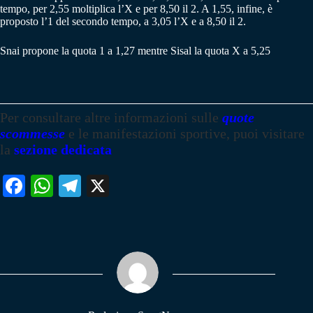
tempo, per 2,55 moltiplica l’X e per 8,50 il 2. A 1,55, infine, è
proposto l’1 del secondo tempo, a 3,05 l’X e a 8,50 il 2.
Snai propone la quota 1 a 1,27 mentre Sisal la quota X a 5,25
Per consultare altre informazioni sulle
quote
scommesse
e le manifestazioni sportive, puoi visitare
la
sezione dedicata
Fa
W
Te
X
ce
ha
le
bo
ts
gr
ok
A
a
pp
m