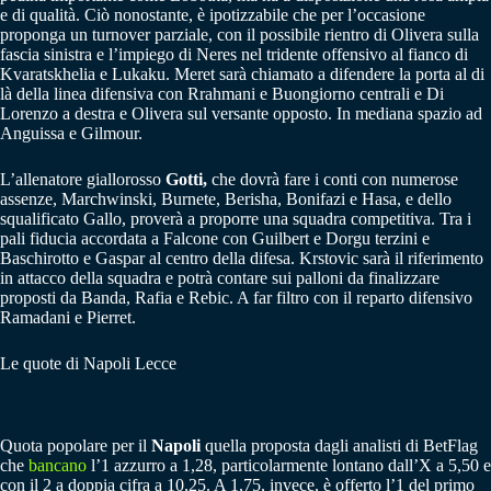
e di qualità. Ciò nonostante, è ipotizzabile che per l’occasione
proponga un turnover parziale, con il possibile rientro di Olivera sulla
fascia sinistra e l’impiego di Neres nel tridente offensivo al fianco di
Kvaratskhelia e Lukaku. Meret sarà chiamato a difendere la porta al di
là della linea difensiva con Rrahmani e Buongiorno centrali e Di
Lorenzo a destra e Olivera sul versante opposto. In mediana spazio ad
Anguissa e Gilmour.
L’allenatore giallorosso
Gotti,
che dovrà fare i conti con numerose
assenze, Marchwinski, Burnete, Berisha, Bonifazi e Hasa, e dello
squalificato Gallo, proverà a proporre una squadra competitiva. Tra i
pali fiducia accordata a Falcone con Guilbert e Dorgu terzini e
Baschirotto e Gaspar al centro della difesa. Krstovic sarà il riferimento
in attacco della squadra e potrà contare sui palloni da finalizzare
proposti da Banda, Rafia e Rebic. A far filtro con il reparto difensivo
Ramadani e Pierret.
Le quote di Napoli Lecce
Quota popolare per il
Napoli
quella proposta dagli analisti di BetFlag
che
bancano
l’1 azzurro a 1,28, particolarmente lontano dall’X a 5,50 e
con il 2 a doppia cifra a 10,25. A 1,75, invece, è offerto l’1 del primo