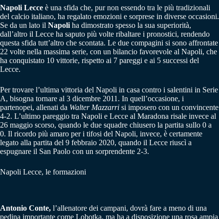
Napoli Lecce
è una sfida che, pur non essendo tra le più tradizionali
del calcio italiano, ha regalato emozioni e sorprese in diverse occasioni.
Se da un lato il
Napoli
ha dimostrato spesso la sua superiorità,
dall’altro il Lecce ha saputo più volte ribaltare i pronostici, rendendo
questa sfida tutt’altro che scontata. Le due compagini si sono affrontate
22 volte nella massima serie, con un bilancio favorevole al Napoli, che
ha conquistato 10 vittorie, rispetto ai 7 pareggi e ai 5 successi del
Lecce.
Per trovare l’ultima vittoria del Napoli in casa contro i salentini in Serie
A, bisogna tornare al 3 dicembre 2011. In quell’occasione, i
partenopei, allenati da
Walter Mazzarri
si imposero con un convincente
4-2. L’ultimo pareggio tra Napoli e Lecce al Maradona risale invece al
26 maggio scorso, quando le due squadre chiusero la partita sullo 0 a
0. Il ricordo più amaro per i tifosi del Napoli, invece, è certamente
legato alla partita del 9 febbraio 2020, quando il Lecce riuscì a
espugnare il San Paolo con un sorprendente 2-3.
Napoli Lecce, le formazioni
Antonio Conte,
l’allenatore dei campani, dovrà fare a meno di una
pedina importante come Lobotka, ma ha a disposizione una rosa ampia