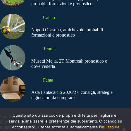
probabili formazioni e pronostico
Calcio
Napoli Osasuna, amichevole: probabili
formazioni e pronostico
Tennis
Musetti Mejia, 2T Montreal: pronostico e
dove vederla
Fanta
Asta Fantacalcio 2026/27: consigli, strategie
e giocatori da comprare
Questo sito utilizza cookie propri e di terzi per migliorare i
SportNews.BetFlag -
Copyright © 2025
servizi e analizzare le preferenze dei suoi utenti. Cliccando su
Questo sito non
SportNews BetFlag
rappresenta una testata
"Acconsento" l'utente accetta automaticamente
Sede Legale: Via degli
l'utilizzo dei