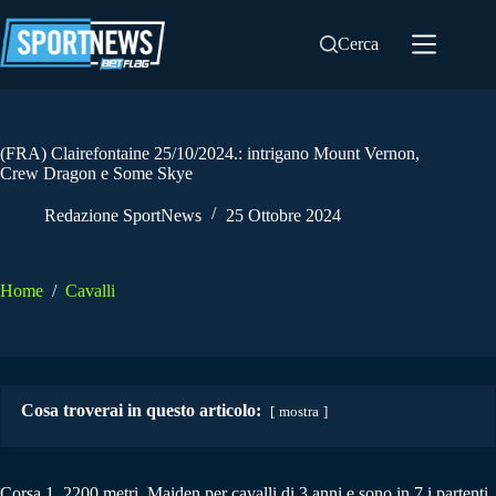
Salta
al
Cerca
contenuto
(FRA) Clairefontaine 25/10/2024.: intrigano Mount Vernon,
Crew Dragon e Some Skye
Redazione SportNews
25 Ottobre 2024
Home
/
Cavalli
Cosa troverai in questo articolo:
mostra
Corsa 1. 2200 metri. Maiden per cavalli di 3 anni e sono in 7 i partenti.