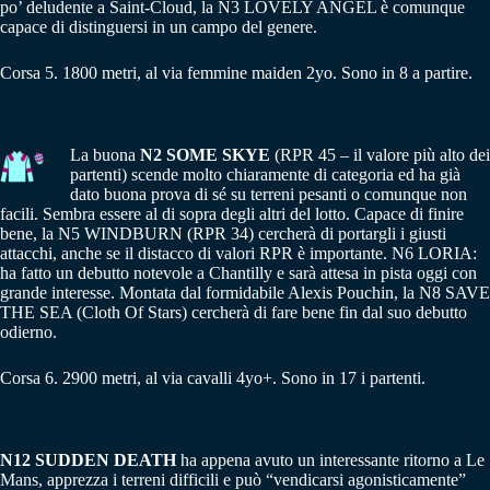
po’ deludente a Saint-Cloud, la N3 LOVELY ANGEL è comunque
capace di distinguersi in un campo del genere.
Corsa 5. 1800 metri, al via femmine maiden 2yo. Sono in 8 a partire.
La buona
N2 SOME SKYE
(RPR 45 – il valore più alto dei
partenti) scende molto chiaramente di categoria ed ha già
dato buona prova di sé su terreni pesanti o comunque non
facili. Sembra essere al di sopra degli altri del lotto. Capace di finire
bene, la N5 WINDBURN (RPR 34) cercherà di portargli i giusti
attacchi, anche se il distacco di valori RPR è importante. N6 LORIA:
ha fatto un debutto notevole a Chantilly e sarà attesa in pista oggi con
grande interesse. Montata dal formidabile Alexis Pouchin, la N8 SAVE
THE SEA (Cloth Of Stars) cercherà di fare bene fin dal suo debutto
odierno.
Corsa 6. 2900 metri, al via cavalli 4yo+. Sono in 17 i partenti.
N12 SUDDEN DEATH
ha appena avuto un interessante ritorno a Le
Mans, apprezza i terreni difficili e può “vendicarsi agonisticamente”