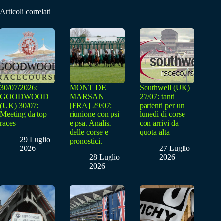
Articoli correlati
30/07/2026:
MONT DE
Southwell (UK)
GOODWOOD
MARSAN
27/07: tanti
(UK) 30/07:
[FRA] 29/07:
partenti per un
Meeting da top
riunione con psi
lunedì di corse
races
e psa. Analisi
con arrivi da
delle corse e
quota alta
29 Luglio
pronostici.
2026
27 Luglio
28 Luglio
2026
2026