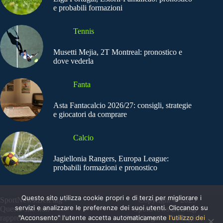
e probabili formazioni
Tennis
Musetti Mejia, 2T Montreal: pronostico e
dove vederla
Fanta
Asta Fantacalcio 2026/27: consigli, strategie
e giocatori da comprare
Calcio
Jagiellonia Rangers, Europa League:
probabili formazioni e pronostico
Questo sito utilizza cookie propri e di terzi per migliorare i
SportNews.BetFlag -
Copyright © 2025
servizi e analizzare le preferenze dei suoi utenti. Cliccando su
Questo sito non
SportNews BetFlag
rappresenta una testata
"Acconsento" l'utente accetta automaticamente
Sede Legale: Via degli
l'utilizzo dei