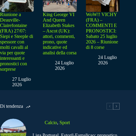
Riunione a
King George VI
WoW!! VICHY
Deauville-
And Queen
(FRA) –
Clairefontaine
Elizabeth Stakes
COMMENTI E
(FRA) 27/07:
– Ascot (UK):
PRONOSTICI:
Siepi e Steeple di
attori, commenti,
Sabato 25 luglio
spessore con
prono, quote
2026 – Riunione
molti cavalli al
indicative ed
di 8 corse
via per quote
analisi della corsa
24 Luglio
interessanti e
24 Luglio
2026
pronostici con
2026
sorprese
27 Luglio
2026
Di tendenza
Calcio
,
Sport
Liga Portugal, Estoril-Famalicao: pronostico