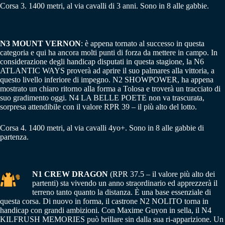
Corsa 3. 1400 metri, al via cavalli di 3 anni. Sono in 8 alle gabbie.
N3 MOUNT VERNON
: è appena tornato al successo in questa
categoria e qui ha ancora molti punti di forza da mettere in campo. In
considerazione degli handicap disputati in questa stagione, la N6
ATLANTIC WAYS proverà ad aprire il suo palmares alla vittoria, a
questo livello inferiore di impegno. N2 SHOWPOWER, ha appena
mostrato un chiaro ritorno alla forma a Tolosa e troverà un tracciato di
suo gradimento oggi. N4 LA BELLE POETE non va trascurata,
sorpresa attendibile con il valore RPR 39 – il più alto del lotto.
Corsa 4. 1400 metri, al via cavalli 4yo+. Sono in 8 alle gabbie di
partenza.
N1 CREW DRAGON
(RPR 37.5 – il valore più alto dei
partenti) sta vivendo un anno straordinario ed apprezzerà il
terreno tanto quanto la distanza. È una base essenziale di
questa corsa. Di nuovo in forma, il castrone N2 NOLITO torna in
handicap con grandi ambizioni. Con Maxime Guyon in sella, il N4
KILFRUSH MEMORIES può brillare sin dalla sua ri-apparizione. Un