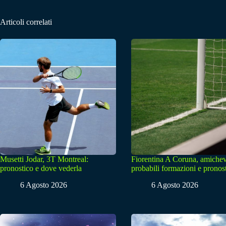
Articoli correlati
Musetti Jodar, 3T Montreal:
Fiorentina A Coruna, amichev
pronostico e dove vederla
probabili formazioni e pronos
6 Agosto 2026
6 Agosto 2026