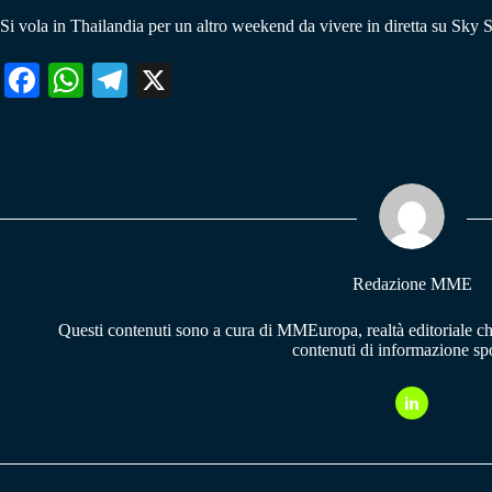
Si vola in Thailandia per un altro weekend da vivere in diretta su S
Fa
W
Te
X
ce
ha
le
bo
ts
gr
ok
A
a
pp
m
Redazione MME
Questi contenuti sono a cura di MMEuropa, realtà editoriale c
contenuti di informazione spo