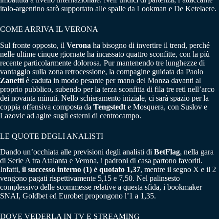
italo-argentino sarò supportato alle spalle da Lookman e De Ketelaere.
COME ARRIVA IL VERONA
Sul fronte opposto, il
Verona
ha bisogno di invertire il trend, perché
nelle ultime cinque giornate ha incassato quattro sconfitte, con la più
recente particolarmente dolorosa. Pur mantenendo tre lunghezze di
vantaggio sulla zona retrocessione, la compagine guidata da Paolo
Zanetti
è caduta in modo pesante per mano del Monza davanti al
proprio pubblico, subendo per la terza sconfitta di fila tre reti nell’arco
dei novanta minuti. Nello schieramento iniziale, ci sarà spazio per la
coppia offensiva composta da
Tengstedt
e Mosquera, con Suslov e
Lazovic ad agire sugli esterni di centrocampo.
LE QUOTE DEGLI ANALISTI
Dando un’occhiata alle previsioni degli analisti di
BetFlag
, nella gara
di Serie A tra Atalanta e Verona, i padroni di casa partono favoriti.
Infatti,
il successo interno (1) è quotato 1,37
, mentre il segno X e il 2
vengono pagati rispettivamente 5,15 e 7,50. Nel palinsesto
complessivo delle scommesse relative a questa sfida, i bookmaker
SNAI, Goldbet ed Eurobet propongono l’1 a 1,35.
DOVE VEDERLA IN TV E STREAMING