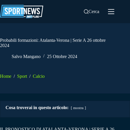
Salta
al
Cerca
contenuto
Probabili formazioni: Atalanta-Verona | Serie A 26 ottobre
2024
Salvo Mangano
25 Ottobre 2024
Home
/
Sport
/
Calcio
Cosa troverai in questo articolo:
mostra
IL PRONOSTICO DI ATALANTA-VERONA | SERIE A 26