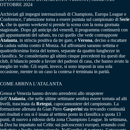
OTTOBRE 2024
Archiviati gli impegni internazionali di Champions, Europa League e
Conference, l’attenzione torna a essere puntata sul campionato di
Serie
A
, che in questo weekend si prende la scena con la nona giornata
stagionale. Dopo gli anticipi del venerdì, il programma continuerà con
gli appuntamenti del sabato, tra cui quello che vede contrapposte
Atalanta
, in striscia positiva da tre gare, e
Verona
, deciso a riscattare
la caduta subita contro il Monza. Ad affrontarsi saranno settima e
quattordicesima forza del torneo, separate da quattro lunghezze in
classifica. Se consideriamo gli ultimi cinque precedenti tra questi due
club, il bilancio pende a favore dei padroni di casa, che hanno avuto la
meglio tre volte. Gli ospiti, invece, si sono imposti in una sola
occasione, mentre in un caso la contesa è terminata in parità.
COME ARRIVA L’ATALANTA
Genoa e Venezia hanno dovuto arrendersi allo strapotere
dell’
Atalanta
, che nelle ultime settimane sembra essere tornata ad alti
livelli, trascinata da
Retegui
, capocannoniere del campionato. La
formazione allenata da Gian Piero
Gasperini
sta trovando continuità
nei risultati e ora si è issata al settimo posto in classifica a quota 13
punti, di nuovo a ridosso della zona Champions League. In settimana,
la
Dea
ha impattato sul Celtic sui palcoscenici europei, restando così
imbattuta a livello internazionale. Nell’undici di partenza, l’attaccante