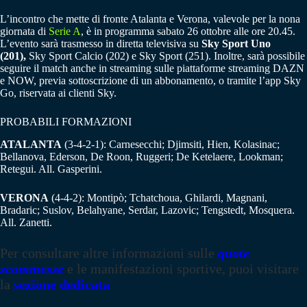
L’incontro che mette di fronte Atalanta e Verona, valevole per la nona
giornata di
Serie A
, è in programma sabato 26 ottobre alle ore 20.45.
L’evento sarà trasmesso in diretta televisiva su
Sky Sport Uno
(201),
Sky Sport Calcio (202) e Sky Sport (251). Inoltre, sarà possibile
seguire il match anche in streaming sulle piattaforme streaming DAZN
e NOW, previa sottoscrizione di un abbonamento, o tramite l’app Sky
Go, riservata ai clienti Sky.
PROBABILI FORMAZIONI
ATALANTA
(3-4-2-1): Carnesecchi; Djimsiti, Hien, Kolasinac;
Bellanova, Ederson, De Roon, Ruggeri; De Ketelaere, Lookman;
Retegui. All. Gasperini.
VERONA
(4-4-2): Montipò; Tchatchoua, Ghilardi, Magnani,
Bradaric; Suslov, Belahyane, Serdar, Lazovic; Tengstedt, Mosquera.
All. Zanetti.
Per consultare altre informazioni sulle
quote
scommesse
e le manifestazioni sportive, puoi visitare
la
sezione dedicata