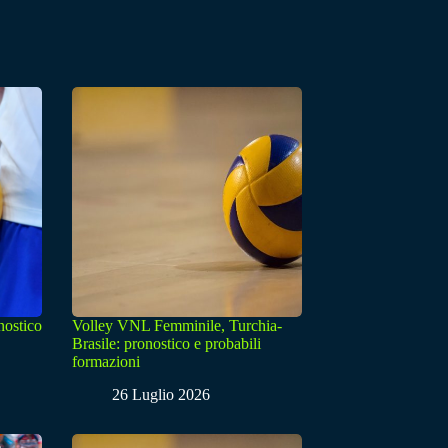
nostico
Volley VNL Femminile, Turchia-
Brasile: pronostico e probabili
formazioni
26 Luglio 2026