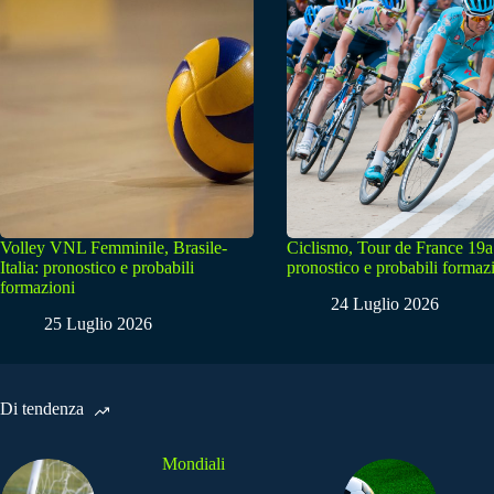
Volley VNL Femminile, Brasile-
Ciclismo, Tour de France 19a
Italia: pronostico e probabili
pronostico e probabili formaz
formazioni
24 Luglio 2026
25 Luglio 2026
Di tendenza
Mondiali