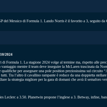
GP del Messico di Formula 1. Lando Norris è il favorito a 3, seguito da 
0/2024
ri di Formula 1. La stagione 2024 volge al termine ma, rispetto alle pre
o vantaggio mentre il team deve inseguire la McLaren trascinata da Norri
o le qualifiche per assegnare una pole position preziosissima sul circu
tutti. Tra l’altro il cavallino rampante è reduce da una doppietta stellar
diare la strategia migliore per la gara di domani che avrà il semaforo verd
rles Leclerc a 3.50. Planetwin propone l’inglese a 3. Betway, infine, ban