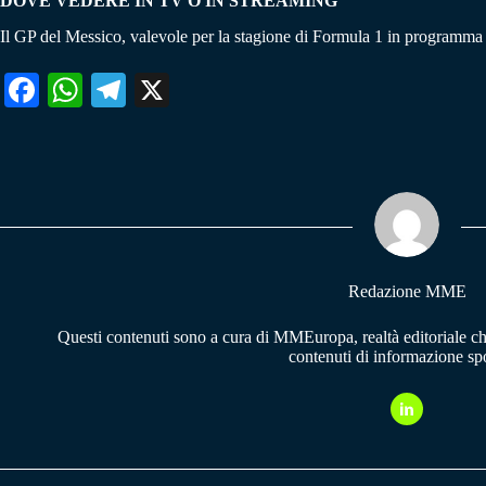
DOVE VEDERE IN TV O IN STREAMING
Il GP del Messico, valevole per la stagione di Formula 1 in programma 
Fa
W
Te
X
ce
ha
le
bo
ts
gr
ok
A
a
pp
m
Redazione MME
Questi contenuti sono a cura di MMEuropa, realtà editoriale c
contenuti di informazione spo