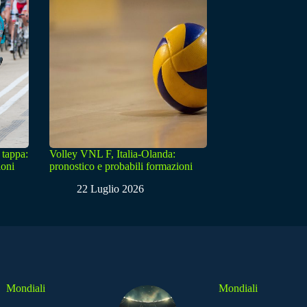
 tappa:
Volley VNL F, Italia-Olanda:
ioni
pronostico e probabili formazioni
22 Luglio 2026
Mondiali
Mondiali