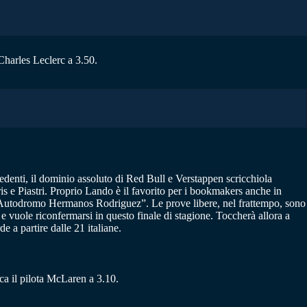
Charles Leclerc a 3.50.
cedenti, il dominio assoluto di Red Bull e Verstappen scricchiola
s e Piastri. Proprio Lando è il favorito per i bookmakers anche in
ito “Autodromo Hermanos Rodriguez”. Le prove libere, nel frattempo, sono
e e vuole riconfermarsi in questo finale di stagione. Toccherà allora a
e a partire dalle 21 italiane.
ca il pilota McLaren a 3.10.