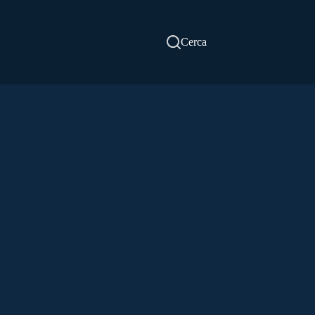
Cerca