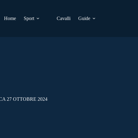
Home
Sport
Cavalli
Guide
A 27 OTTOBRE 2024