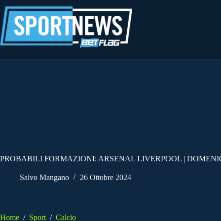
Salta
al
contenuto
PROBABILI FORMAZIONI: ARSENAL LIVERPOOL | DOMENIC
Salvo Mangano
26 Ottobre 2024
Home
/
Sport
/
Calcio