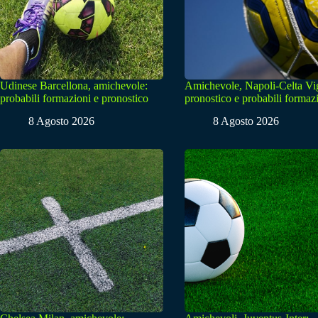
Udinese Barcellona, amichevole:
Amichevole, Napoli-Celta Vi
probabili formazioni e pronostico
pronostico e probabili formaz
8 Agosto 2026
8 Agosto 2026