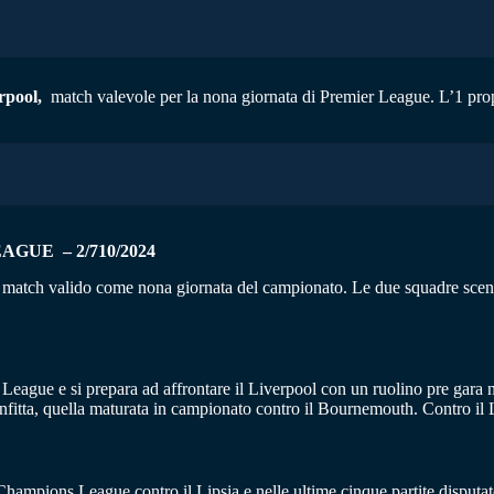
rpool,
match valevole per la nona giornata di Premier League. L’1 propo
GUE – 2/710/2024
, match valido come nona giornata del campionato. Le due squadre scen
 League e si prepara ad affrontare il Liverpool con un ruolino pre gara 
nfitta, quella maturata in campionato contro il Bournemouth. Contro il L
 Champions League contro il Lipsia e nelle ultime cinque partite disputa