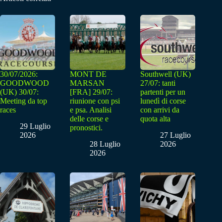
30/07/2026:
MONT DE
Southwell (UK)
GOODWOOD
MARSAN
27/07: tanti
(UK) 30/07:
[FRA] 29/07:
partenti per un
Meeting da top
riunione con psi
lunedì di corse
races
e psa. Analisi
con arrivi da
delle corse e
quota alta
29 Luglio
pronostici.
2026
27 Luglio
28 Luglio
2026
2026