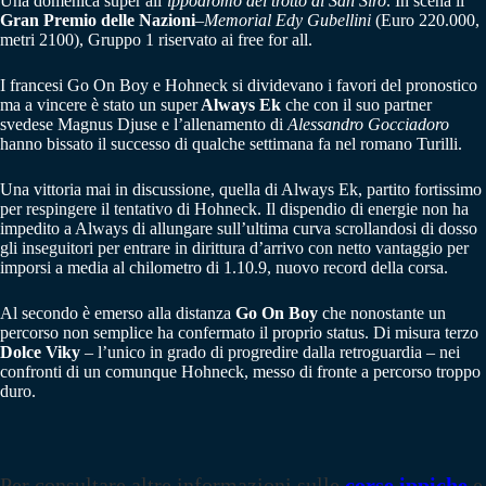
Una domenica super all’
ippodromo del trotto di San Siro
. In scena il
Gran Premio delle Nazioni
–
Memorial Edy Gubellini
(Euro 220.000,
metri 2100), Gruppo 1 riservato ai free for all.
I francesi Go On Boy e Hohneck si dividevano i favori del pronostico
ma a vincere è stato un super
Always Ek
che con il suo partner
svedese Magnus Djuse e l’allenamento di
Alessandro Gocciadoro
hanno bissato il successo di qualche settimana fa nel romano Turilli.
Una vittoria mai in discussione, quella di Always Ek, partito fortissimo
per respingere il tentativo di Hohneck. Il dispendio di energie non ha
impedito a Always di allungare sull’ultima curva scrollandosi di dosso
gli inseguitori per entrare in dirittura d’arrivo con netto vantaggio per
imporsi a media al chilometro di 1.10.9, nuovo record della corsa.
Al secondo è emerso alla distanza
Go On Boy
che nonostante un
percorso non semplice ha confermato il proprio status. Di misura terzo
Dolce Viky
– l’unico in grado di progredire dalla retroguardia – nei
confronti di un comunque Hohneck, messo di fronte a percorso troppo
duro.
Per consultare altre informazioni sulle
corse ippiche
e