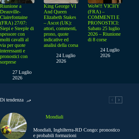
Riunione a
King George VI
WoW!! VICHY
Deauville-
And Queen
(FRA) –
Clairefontaine
Elizabeth Stakes
COMMENTI E
(FRA) 27/07:
– Ascot (UK):
PRONOSTICI:
Siepi e Steeple di
attori, commenti,
Sabato 25 luglio
spessore con
prono, quote
2026 – Riunione
molti cavalli al
indicative ed
di 8 corse
via per quote
analisi della corsa
24 Luglio
interessanti e
24 Luglio
2026
pronostici con
2026
sorprese
27 Luglio
2026
Di tendenza
Mondiali
Mondiali, Inghilterra-RD Congo: pronostico
e probabili formazioni