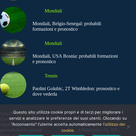
Mondiali
Mondiali, Belgio-Senegal: probabili
formazioni e pronostico
Mondiali
Mondiali, USA Bosnia: probabili formazioni
e pronostico
Tennis
Paolini Golubic, 2T Wimbledon: pronostico e
dove vederla
Questo sito utilizza cookie propri e di terzi per migliorare i
SportNews.BetFlag -
Copyright © 2025
servizi e analizzare le preferenze dei suoi utenti. Cliccando su
Questo sito non
SportNews BetFlag
"Acconsento" l'utente accetta automaticamente
l'utilizzo dei
rappresenta una testata
Sede Legale: Via degli
giornalistica in quanto
Aldobrandeschi, 300 |
cookie.
viene aggiornato senza
00163 | Roma