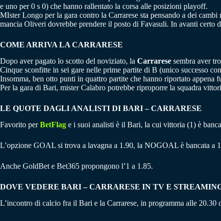
e uno per 0 s 0) che hanno rallentato la corsa alle posizioni playoff.
MIster Longo per la gara contro la Carrarese sta pensando a dei cambi ri
mancia Oliveri dovrebbe prendere il posto di Favasuli. In avanti certo d
COME ARRIVA LA CARRARESE
Dopo aver pagato lo scotto del noviziato, la
Carrarese
sembra aver tro
Cinque sconfitte in sei gare nelle prime partite di B (unico successo con i
Insomma, ben otto punti in quattro partite che hanno riportato appena 
Per la gara di Bari, mister Calabro potrebbe riproporre la squadra vittori
LE QUOTE DAGLI ANALISTI DI BARI – CARRARESE
Favorito per
BetFlag
e i suoi analisti è il Bari, la cui vittoria (1) è b
L’opzione GOAL si trova a lavagna a 1.90, la NOGOAL è bancata a 1
Anche GoldBet e Bet365 propongono l’1 a 1.85.
DOVE VEDERE BARI – CARRARESE IN TV E STREAMIN
L’incontro di calcio fra il Bari e la Carrarese, in programma alle 20.30 