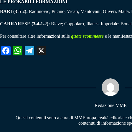
LE PROBABILI FORMAZIONI
BARI (3-5-2):
Radunovic; Pucino, Vicari, Mantovani; Oliveri, Maita, B
CARRARESE (3-4-1-2):
Bleve; Coppolaro, Illanes, Imperiale; Bouah,
Per consultare altre informazioni sulle
quote scommesse
e le manifestaz
Fa
W
Te
X
ce
ha
le
bo
ts
gr
ok
A
a
pp
m
Redazione MME
Questi contenuti sono a cura di MMEuropa, realtà editoriale c
contenuti di informazione spo