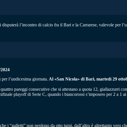
 disputerà l’incontro di calcio fra il Bari e la Carrarese, valevole per l
2024
i per l’undicesima giornata.
Al «San Nicola» di Bari, martedì 29 ottob
ttro pareggi consecutive che si attestano a quota 12, giallazzurri con 11
mifinale playoff di Serie C, quando i biancorossi s’imposero per 2 a 1 ai 
e i “galletti” non perdono da otto turni, dall’altro è altrettanto vero che