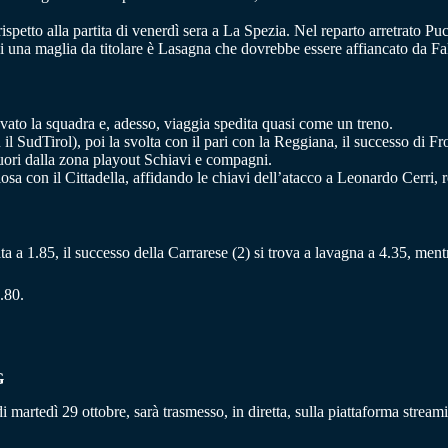
spetto alla partita di venerdì sera a La Spezia. Nel reparto arretrato Pu
i una maglia da titolare è Lasagna che dovrebbe essere affiancato da Fall
vato la squadra e, adesso, viaggia spedita quasi come un treno.
l SudTirol), poi la svolta con il pari con la Reggiana, il successo di Fros
fuori dalla zona playout Schiavi e compagni.
osa con il Cittadella, affidando le chiavi dell’atacco a Leonardo Cerri, re
ancata a 1.85, il successo della Carrarese (2) si trova a lavagna a 4.35, men
.80.
G
di martedì 29 ottobre, sarà trasmesso, in diretta, sulla piattaforma strea